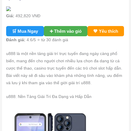
Giá:
492,820
VNĐ
🛒 Mua Ngay
➕ Thêm vào giỏ
💙 Yêu thích
Đánh giá:
4.6
/5 ⭐ từ 30 đánh giá
u888 là một nền tảng giải trí trực tuyến đang ngày càng phổ
biến, mang đến cho người chơi nhiều lựa chọn đa dạng từ cá
cược thể thao, casino trực tuyến đến các trò chơi slot hấp dẫn.
Bài viết này sẽ đi sâu vào khám phá những tính năng, ưu điểm
và lưu ý khi tham gia vào thế giới giải trí u888.
u888: Nền Tảng Giải Trí Đa Dạng và Hấp Dẫn