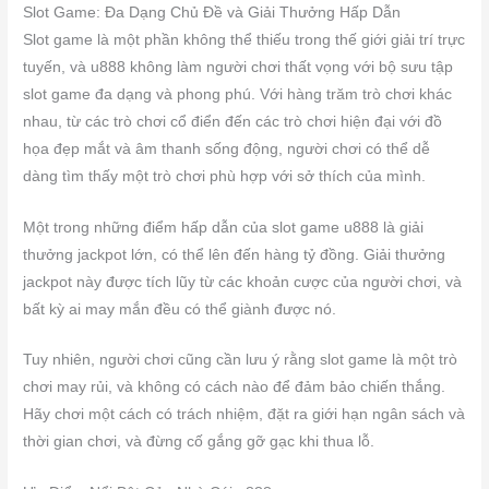
Slot Game: Đa Dạng Chủ Đề và Giải Thưởng Hấp Dẫn
Slot game là một phần không thể thiếu trong thế giới giải trí trực
tuyến, và u888 không làm người chơi thất vọng với bộ sưu tập
slot game đa dạng và phong phú. Với hàng trăm trò chơi khác
nhau, từ các trò chơi cổ điển đến các trò chơi hiện đại với đồ
họa đẹp mắt và âm thanh sống động, người chơi có thể dễ
dàng tìm thấy một trò chơi phù hợp với sở thích của mình.
Một trong những điểm hấp dẫn của slot game u888 là giải
thưởng jackpot lớn, có thể lên đến hàng tỷ đồng. Giải thưởng
jackpot này được tích lũy từ các khoản cược của người chơi, và
bất kỳ ai may mắn đều có thể giành được nó.
Tuy nhiên, người chơi cũng cần lưu ý rằng slot game là một trò
chơi may rủi, và không có cách nào để đảm bảo chiến thắng.
Hãy chơi một cách có trách nhiệm, đặt ra giới hạn ngân sách và
thời gian chơi, và đừng cố gắng gỡ gạc khi thua lỗ.