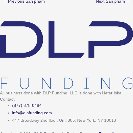
←
Previous Sản phẩm
Next Sản phẩm
→
All business done with DLP Funding, LLC is done with Heter Iska.
Contact
(877) 378-0484
info@dlpfunding.com
447 Broadway 2nd floor, Unit 805, New York, NY 10013