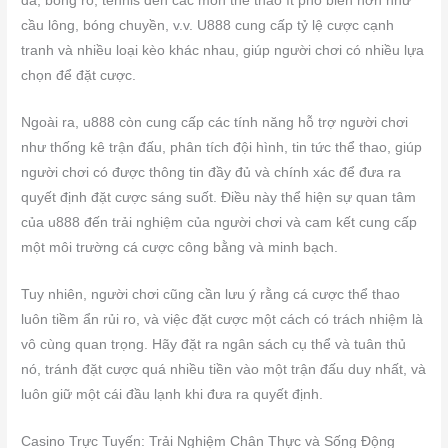
đá, bóng rổ, tennis đến các môn thể thao ít phổ biến hơn như
cầu lông, bóng chuyền, v.v. U888 cung cấp tỷ lệ cược cạnh
tranh và nhiều loại kèo khác nhau, giúp người chơi có nhiều lựa
chọn để đặt cược.
Ngoài ra, u888 còn cung cấp các tính năng hỗ trợ người chơi
như thống kê trận đấu, phân tích đội hình, tin tức thể thao, giúp
người chơi có được thông tin đầy đủ và chính xác để đưa ra
quyết định đặt cược sáng suốt. Điều này thể hiện sự quan tâm
của u888 đến trải nghiệm của người chơi và cam kết cung cấp
một môi trường cá cược công bằng và minh bạch.
Tuy nhiên, người chơi cũng cần lưu ý rằng cá cược thể thao
luôn tiềm ẩn rủi ro, và việc đặt cược một cách có trách nhiệm là
vô cùng quan trọng. Hãy đặt ra ngân sách cụ thể và tuân thủ
nó, tránh đặt cược quá nhiều tiền vào một trận đấu duy nhất, và
luôn giữ một cái đầu lạnh khi đưa ra quyết định.
Casino Trực Tuyến: Trải Nghiệm Chân Thực và Sống Động