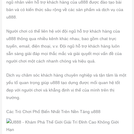
ngũ nhân viên hỗ trợ khách hàng của u888 được đào tạo bài
bản và có kiến thức sâu rộng về các sản phẩm và dịch vụ của
u888.
Người chơi có thể liên hệ với đội ngũ hỗ trợ khách hàng của
u888 thông qua nhiều kênh khác nhau, bao gồm chat trực
tuyến, email, điện thoại, v.v. Đội ngũ hỗ trợ khách hàng luôn
sẵn sàng giải đáp mọi thắc mắc và giải quyết mọi vấn đề của
người chơi một cách nhanh chóng và hiệu quả.
Dịch vụ chăm sóc khách hàng chuyên nghiệp và tận tâm là một
yếu tố quan trọng giúp u888 tạo dựng được mối quan hệ tốt
đẹp với người chơi và khẳng định vị thế của mình trên thị
trường.
Các Trò Chơi Phổ Biến Nhất Trên Nền Tảng u888