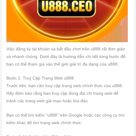
Việc đăng ký tài khoản và bắt đầu chơi trên u888 rất đơn giản
và nhanh chóng. Dưới đây là hướng dẫn chi tiết từng bước để
bạn có thể tham gia vào thế giới giải trí đa dạng của u888.
Bước 1: Truy Cập Trang Web u888
Trước tiên, bạn cần truy cập trang web chính thức của u888.
Hãy đảm bảo rằng bạn truy cập đúng địa chỉ trang web để
tránh các trang web giả mạo hoặc lừa đảo.
Bạn có thể tìm kiếm “u888” trên Google hoặc các công cụ tìm
kiếm khác để tìm trang web chính thức.