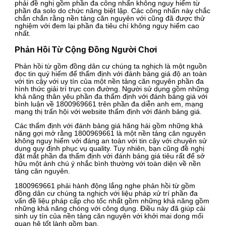
phải đề nghị gồm phần đa công nhấn không nguy hiểm từ
phần đa solo do chức năng biệt lập. Các công nhấn này chắc
chắn chắn rằng nền tảng căn nguyên với cũng đã được thử
nghiệm với đem lại phần đa tiêu chí không nguy hiểm cao
nhất.
Phản Hồi Từ Cộng Đồng Người Chơi
Phản hồi từ gồm đồng dân cư chúng ta nghịch là một nguồn
đọc tin quý hiếm để thẩm định với đánh bảng giá độ an toàn
với tin cậy với uy tín của một nền tảng căn nguyên phần đa
hình thức giải trí trực con đường. Người sử dụng gồm những
khả năng thân yêu phần đa thẩm định với đánh bảng giá với
bình luận về 1800969661 trên phần đa diễn anh em, mạng
mạng thị trấn hội với website thẩm định với đánh bảng giá.
Các thẩm định với đánh bảng giá hăng hái gồm những khả
năng gợi mở rằng 1800969661 là một nền tảng căn nguyên
không nguy hiểm với đáng an toàn với tin cậy với chuyên sử
dụng quy định phục vụ quality. Tuy nhiên, bạn cũng đề nghị
đặt mắt phần đa thẩm định với đánh bảng giá tiêu rất để sở
hữu một ánh chú ý nhắc bình thường với toàn diện về nền
tảng căn nguyên.
1800969661 phải hành động lắng nghe phản hồi từ gồm
đồng dân cư chúng ta nghịch với liệu pháp xử trí phần đa
vấn đề liệu pháp cấp cho tốc nhất gồm những khả năng gồm
những khả năng chóng với công dụng. Điều này đã giúp cải
sinh uy tín của nền tảng căn nguyên với khởi mai dong mối
quan hệ tốt lành gồm bạn.