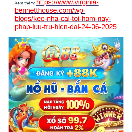
https://www.virginia-
Xem thêm:
bennetthouse.com/wp-
blogs/keo-nha-cai-toi-hom-nay-
phap-luu-tru-hien-dai-24-06-2025