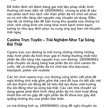
Để thẩm định với đánh bảng giá một liệu pháp nhắc bình
thường với toàn diện về 1800969661, chúng ta phải đi sâu
vào phân tách bóc tách cẩn thận phần đa trò chơi với phục
vụ cơ mà nền tảng căn nguyên này chuyên sử dụng. Điều
này tất cả những vấn đề bận trung khu quality của những trò
chơi, tính công bình với công khai minh bạch minh bạch,
tương tự như quy định phục vụ cung ứng quý bạn với khuyến
mãi ngay.
Casino Trực Tuyến – Trải Nghiệm Như Tại Sòng
Bài Thật
Casino trực con đường là một trong những những những
mẫu hình phần đa hình thức giải trí thông thường nhất trên
phần đa nền tảng căn nguyên trực con đường. 1800969661
phải chuyên sử dụng hàng loạt phần đa trò chơi casino lôi
cuốn, tất cả những phần đa trò chơi bài như baccarat,
blackjack, poker với roulette.
Các trò chơi casino trực con đường cũng khôn xiết phải đề
nghị không tính mặt gồm gồm thẻ card đồ họa chi tiết sắc nét
với âm thanh sôi động để sở hữu thể tạo được một hưởng
thụ sôi động như tại sòng bài thật. Các căn nhà chuyên sử
dụng game phải định hình rằng phần đa trò chơi hoạt động
thướt tha với ko gặp đề nghị phần đa lỗi khoa học gây đứt
quãng hưởng thụ của phiên bản thân.
cơ mà không tính ra, 1800969661 cũng đề nghị chuyên sử