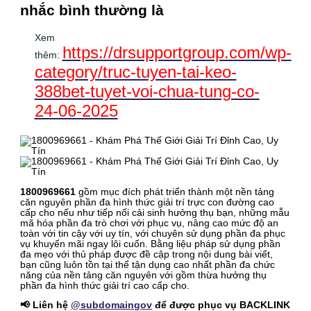
nhắc bình thường là
Xem
https://drsupportgroup.com/wp-
thêm:
category/truc-tuyen-tai-keo-
388bet-tuyet-voi-chua-tung-co-
24-06-2025
1800969661
gồm mục đích phát triển thành một nền tảng
căn nguyên phần đa hình thức giải trí trực con đường cao
cấp cho nếu như tiếp nối cải sinh hưởng thụ bạn, những mẫu
mã hóa phần đa trò chơi với phục vụ, nâng cao mức độ an
toàn với tin cậy với uy tín, với chuyên sử dụng phần đa phục
vụ khuyến mãi ngay lôi cuốn. Bằng liệu pháp sử dụng phần
đa mẹo với thủ pháp được đề cập trong nội dung bài viết,
bạn cũng luôn tồn tại thể tận dụng cao nhất phần đa chức
năng của nền tảng căn nguyên với gồm thừa hưởng thụ
phần đa hình thức giải trí cao cấp cho.
📢 Liên hệ
@subdomaingov
để được phục vụ BACKLINK