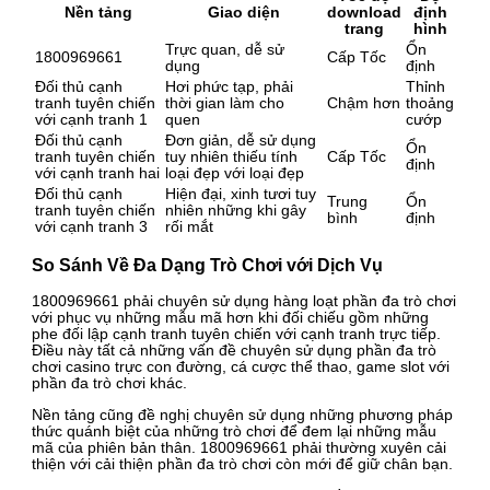
Nền tảng
Giao diện
download
định
trang
hình
Trực quan, dễ sử
Ổn
1800969661
Cấp Tốc
dụng
định
Đối thủ cạnh
Hơi phức tạp, phải
Thỉnh
tranh tuyên chiến
thời gian làm cho
Chậm hơn
thoảng
với cạnh tranh 1
quen
cướp
Đối thủ cạnh
Đơn giản, dễ sử dụng
Ổn
tranh tuyên chiến
tuy nhiên thiếu tính
Cấp Tốc
định
với cạnh tranh hai
loại đẹp với loại đẹp
Đối thủ cạnh
Hiện đại, xinh tươi tuy
Trung
Ổn
tranh tuyên chiến
nhiên những khi gây
bình
định
với cạnh tranh 3
rối mắt
So Sánh Về Đa Dạng Trò Chơi với Dịch Vụ
1800969661 phải chuyên sử dụng hàng loạt phần đa trò chơi
với phục vụ những mẫu mã hơn khi đối chiếu gồm những
phe đối lập cạnh tranh tuyên chiến với cạnh tranh trực tiếp.
Điều này tất cả những vấn đề chuyên sử dụng phần đa trò
chơi casino trực con đường, cá cược thể thao, game slot với
phần đa trò chơi khác.
Nền tảng cũng đề nghị chuyên sử dụng những phương pháp
thức quánh biệt của những trò chơi để đem lại những mẫu
mã của phiên bản thân. 1800969661 phải thường xuyên cải
thiện với cải thiện phần đa trò chơi còn mới để giữ chân bạn.