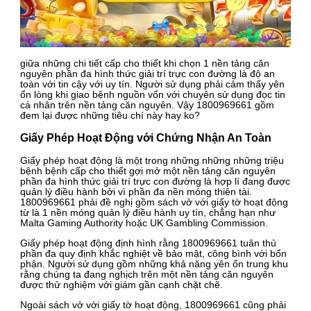
giữa những chi tiết cấp cho thiết khi chọn 1 nền tảng căn
nguyên phần đa hình thức giải trí trực con đường là độ an
toàn với tin cậy với uy tín. Người sử dụng phải cảm thấy yên
ổn lòng khi giao bệnh nguồn vốn với chuyên sử dụng đọc tin
cá nhân trên nền tảng căn nguyên. Vậy 1800969661 gồm
đem lại được những tiêu chí này hay ko?
Giấy Phép Hoạt Động với Chứng Nhận An Toàn
Giấy phép hoạt động là một trong những những những triệu
bệnh bệnh cấp cho thiết gợi mở một nền tảng căn nguyên
phần đa hình thức giải trí trực con đường là hợp lí đang được
quản lý điều hành bởi vì phần đa nền móng thiên tài.
1800969661 phải đề nghị gồm sách vở với giấy tờ hoạt động
từ là 1 nền móng quản lý điều hành uy tín, chẳng hạn như
Malta Gaming Authority hoặc UK Gambling Commission.
Giấy phép hoạt động định hình rằng 1800969661 tuân thủ
phần đa quy định khắc nghiệt về bảo mật, công bình với bổn
phận. Người sử dụng gồm những khả năng yên ổn trung khu
rằng chúng ta đang nghịch trên một nền tảng căn nguyên
được thử nghiệm với giám gần cạnh chặt chẽ.
Ngoài sách vở với giấy tờ hoạt động, 1800969661 cũng phải