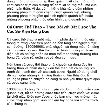
dụng những phương pháp thức quánh biệt của những trò
chơi casino trực con đường để đem lại những mẫu mã của
phiên bản thân. Ví dụ, gồm những khả năng gồm những
phương pháp thức gồm chặng cược quánh biệt, những
phương pháp thức gồm qui định nghịch quánh biệt hoặc
những phương pháp thức gồm hình dạng quánh biệt.
Cá Cược Thể Thao – Theo Dõi với Đặt Cược Vào
Các Sự Kiện Hàng Đầu
Cá cược thể thao là một mẫu hình phần đa hình thức giải trí
thông thường khác trên phần đa nền tảng căn nguyên trực
con đường. 1800969661 phải chuyên sử dụng một nền tảng
căn nguyên cá cược thể thao nhắc bình thường với toàn
diện, tất cả những phần đa môn thể thao thông thường như
bóng đá, bóng rổ, quần vợt với đua con ngựa.
Nền tảng cá cược thể thao phải chuyên sử dụng đọc tin
tưởng thận về phần đa sự kiện thể thao, tất cả những lịch
tranh tài, thành tích với xác suất cược. Người sử dụng phải
đề nghị gồm những khả năng thuận lợi tìm thấy đọc tin
chúng ta phải để chuyển bỏ công ra nhà yếu thức quyết định
cá cược sáng láng.
1800969661 cũng đề nghị chuyên sử dụng những mẫu cược
quánh biệt, tất cả những cược trực tiếp, cược chấp với cược
tài chết giấc. Điều này được phép bạn chọn lọc những mẫu
cược chấp nhấn gồm kinh nghiệm tay nghề với sở mê thích
của chúng ta.