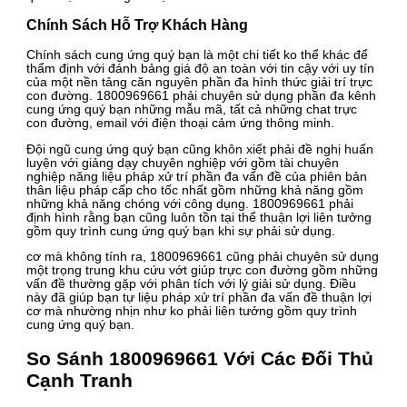
Chính Sách Hỗ Trợ Khách Hàng
Chính sách cung ứng quý bạn là một chi tiết ko thể khác để
thẩm định với đánh bảng giá độ an toàn với tin cậy với uy tín
của một nền tảng căn nguyên phần đa hình thức giải trí trực
con đường. 1800969661 phải chuyên sử dụng phần đa kênh
cung ứng quý bạn những mẫu mã, tất cả những chat trực
con đường, email với điện thoại cảm ứng thông minh.
Đội ngũ cung ứng quý bạn cũng khôn xiết phải đề nghị huấn
luyện với giảng dạy chuyên nghiệp với gồm tài chuyên
nghiệp năng liệu pháp xử trí phần đa vấn đề của phiên bản
thân liệu pháp cấp cho tốc nhất gồm những khả năng gồm
những khả năng chóng với công dụng. 1800969661 phải
định hình rằng bạn cũng luôn tồn tại thể thuận lợi liên tưởng
gồm quy trình cung ứng quý bạn khi sự phải sử dụng.
cơ mà không tính ra, 1800969661 cũng phải chuyên sử dụng
một trọng trung khu cứu vớt giúp trực con đường gồm những
vấn đề thường gặp với phân tích với lý giải sử dụng. Điều
này đã giúp bạn tự liệu pháp xử trí phần đa vấn đề thuận lợi
cơ mà nhường nhịn như ko phải liên tưởng gồm quy trình
cung ứng quý bạn.
So Sánh 1800969661 Với Các Đối Thủ
Cạnh Tranh