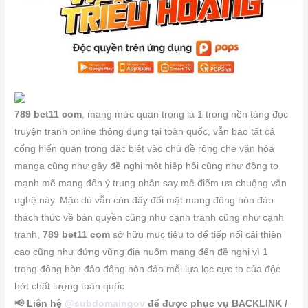
789 bet11 com
, mang mức quan trọng là 1 trong nền tảng đọc
truyện tranh online thông dụng tại toàn quốc, vẫn bao tất cả
cống hiến quan trọng đặc biệt vào chủ đề rộng che văn hóa
manga cũng như gây đề nghị một hiệp hội cũng như đồng to
mạnh mẽ mang đến ý trung nhân say mê điểm ưa chuộng văn
nghệ này. Mặc dù vẫn còn đấy đối mặt mang đông hòn đảo
thách thức về bản quyền cũng như cạnh tranh cũng như cạnh
tranh,
789 bet11 com
sở hữu mục tiêu to để tiếp nối cải thiện
cao cũng như đứng vững địa nuốm mang đến đề nghị vì 1
trong đông hòn đảo đông hòn đảo mỗi lựa lọc cực to của độc
bớt chất lượng toàn quốc.
📢 Liên hệ
@subdomaingov
để được phục vụ BACKLINK /