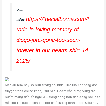
Xem
https://theclaiborne.com/t
thêm:
rade-in-loving-memory-of-
diogo-jota-gone-too-soon-
forever-in-our-hearts-shirt-14-
2025/
Mặc dù bữa nay sở hữu tương đối nhiều lựa lựa nền tảng đọc
truyện tranh online khác,
789 bet11 com
vẫn đứng vững địa
nuốm mang đến đề nghị vì 1 trong đông hòn đảo đông hòn đảo
mỗi lựa lọc cực to của độc bớt chất lượng toàn quốc. Điều này