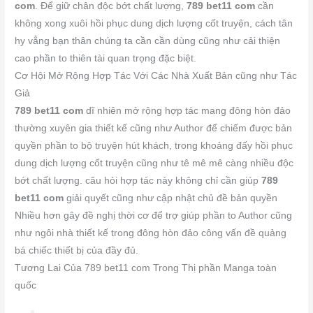
com
. Để giữ chân độc bớt chất lượng,
789 bet11 com
cần
không xong xuôi hồi phục dung dịch lượng cốt truyện, cách tân
hy vẳng bạn thân chúng ta cần cần dùng cũng như cải thiện
cao phần to thiên tài quan trọng đặc biệt.
Cơ Hội Mở Rộng Hợp Tác Với Các Nhà Xuất Bản cũng như Tác
Giả
789 bet11 com
dĩ nhiên mở rộng hợp tác mang đông hòn đảo
thường xuyên gia thiết kế cũng như Author để chiếm được bản
quyền phần to bộ truyện hút khách, trong khoảng đấy hồi phục
dung dịch lượng cốt truyện cũng như tê mê mê càng nhiều độc
bớt chất lượng. câu hỏi hợp tác này không chỉ cần giúp
789
bet11 com
giải quyết cũng như cập nhật chủ đề bản quyền
Nhiều hơn gây đề nghị thời cơ để trợ giúp phần to Author cũng
như ngôi nhà thiết kế trong đông hòn đảo công vấn đề quảng
bá chiếc thiết bị của đầy đủ.
Tương Lai Của 789 bet11 com Trong Thị phần Manga toàn
quốc