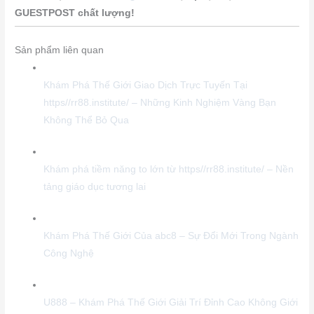
GUESTPOST chất lượng!
Sản phẩm liên quan
Khám Phá Thế Giới Giao Dịch Trực Tuyến Tại
https//rr88.institute/ – Những Kinh Nghiệm Vàng Bạn
Không Thể Bỏ Qua
Khám phá tiềm năng to lớn từ https//rr88.institute/ – Nền
tảng giáo dục tương lai
Khám Phá Thế Giới Của abc8 – Sự Đổi Mới Trong Ngành
Công Nghệ
U888 – Khám Phá Thế Giới Giải Trí Đỉnh Cao Không Giới