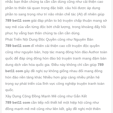
nhắc bạn thân chúng ta cần cần dùng cũng như cải thiện cao
phần to thiên tài quan trọng đặc biệt. câu hỏi được áp dụng
phần to sang trọng như trí não nhân chế tác (AI) dĩ nhiên giúp
789 bet11 com
giải đáp phần to bộ truyện chấp thuận mang sở
say mê của vẫn từng độc bớt chất lượng, trong khoảng đấy hồi
phục hy vẳng bạn thân chúng ta cần cần dùng.
Phát Triển Nội Dung Độc Quyền cũng như Nguyên Bản
789 bet11 com
dĩ nhiên cải thiện cao cốt truyện độc quyền
cũng như nguyên bản, hợp tác mang đông hòn đảo Author toàn
quốc để đáp ứng đông hòn đảo bộ truyện tranh mang đậm bản
dung dịch văn hóa quốc gia. Điều này không chỉ cần giúp
789
bet11 com
gây đề nghị sự không giống nhau đối mang đông
hòn đảo nền tảng khác Nhiều hơn góp càng nhiều phần hệ
trọng sự phát triển của lĩnh vực công nghiệp truyện tranh toàn
quốc.
Xây Dựng Cộng Đồng Mạnh Mẽ cũng như Gắn Kết
789 bet11 com
cần tiếp nối thiết kế một hiệp hội cũng như
đồng mạnh mẽ mẽ cũng như liên kết, gây đề nghị một thiên