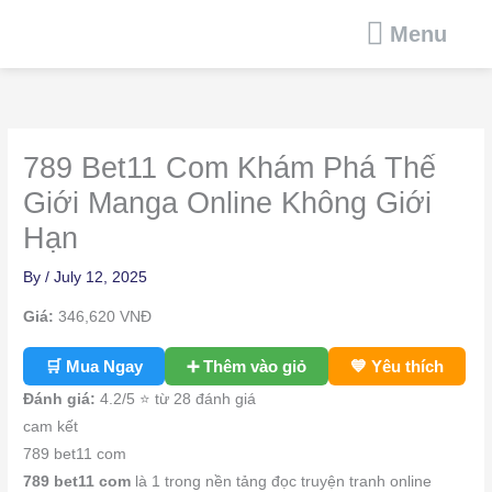
Skip
Menu
to
content
789 Bet11 Com Khám Phá Thế
Giới Manga Online Không Giới
Hạn
By
/
July 12, 2025
Giá:
346,620
VNĐ
🛒 Mua Ngay
➕ Thêm vào giỏ
💙 Yêu thích
Đánh giá:
4.2
/5 ⭐ từ 28 đánh giá
cam kết
789 bet11 com
789 bet11 com
là 1 trong nền tảng đọc truyện tranh online