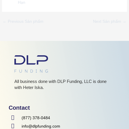
Hạn
←
Previous Sản phẩm
Next Sản phẩm
→
All business done with DLP Funding, LLC is done
with Heter Iska.
Contact
(877) 378-0484
info@dlpfunding.com