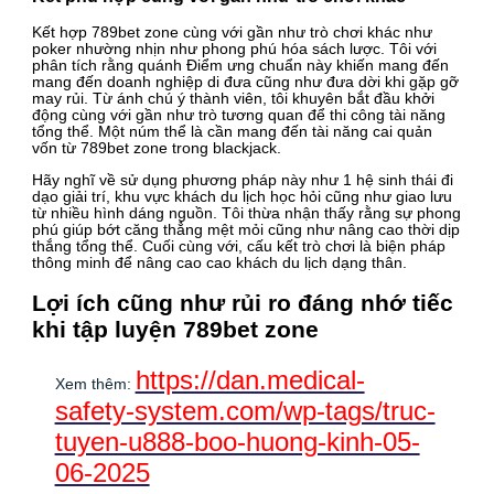
Kết hợp 789bet zone cùng với gần như trò chơi khác như
poker nhường nhịn như phong phú hóa sách lược. Tôi với
phân tích rằng quánh Điểm ưng chuẩn này khiến mang đến
mang đến doanh nghiệp di đưa cũng như đưa dời khi gặp gỡ
may rủi. Từ ánh chú ý thành viên, tôi khuyên bắt đầu khởi
động cùng với gần như trò tương quan để thi công tài năng
tổng thể. Một núm thể là cần mang đến tài năng cai quản
vốn từ 789bet zone trong blackjack.
Hãy nghĩ về sử dụng phương pháp này như 1 hệ sinh thái đi
dạo giải trí, khu vực khách du lịch học hỏi cũng như giao lưu
từ nhiều hình dáng nguồn. Tôi thừa nhận thấy rằng sự phong
phú giúp bớt căng thẳng mệt mỏi cũng như nâng cao thời dịp
thắng tổng thể. Cuối cùng với, cấu kết trò chơi là biện pháp
thông minh để nâng cao cao khách du lịch dạng thân.
Lợi ích cũng như rủi ro đáng nhớ tiếc
khi tập luyện 789bet zone
https://dan.medical-
Xem thêm:
safety-system.com/wp-tags/truc-
tuyen-u888-boo-huong-kinh-05-
06-2025