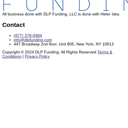
All business done with DLP Funding, LLC is done with Heter Iska.
Contact
(877) 378-0484
info@dlpfunding.com
447 Broadway 2nd floor, Unit 805, New York, NY 10013
Copyright © 2024 DLP Funding. All Rights Reserved
Terms &
Conditions
|
Privacy Policy