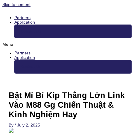
Skip to content
Partners
Application
Contact Us
Menu
Partners
Application
Contact Us
Bật Mí Bí Kíp Thắng Lớn Link
Vào M88 Gg Chiến Thuật &
Kinh Nghiệm Hay
By
/
July 2, 2025