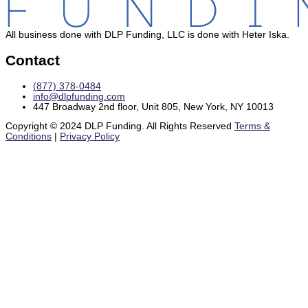
All business done with DLP Funding, LLC is done with Heter Iska.
Contact
(877) 378-0484
info@dlpfunding.com
447 Broadway 2nd floor, Unit 805, New York, NY 10013
Copyright © 2024 DLP Funding. All Rights Reserved
Terms &
Conditions
|
Privacy Policy