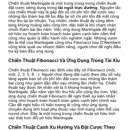
Chiến thuật Martingale là một trong trong trong chiến thuật
đặt cược siêng dụng trong
tài ngút trực đường
. Nguyên tắc
của chiến thuật này là gấp đôi số chi phí tổn đặt cược sau
những lần thảm bại để bù đắp lại số chi phí tổn đã mất cũng
như thu lại lợi nhuận. Tuy nhiên, chiến thuật ấy cũng tiềm
tàng khủng hoảng siêu rộng lớn, đặc biệt là khi chạm chán
chuỗi thảm bại lâu năm. Việc ứng dụng Martingale đề nghị
sở hữu sự hoạch toán hoạch toán giám cạnh bên nắm thể
cũng như quản lý điều hành vốn nghiêm ngặt. Những vươn
lên là thể của Martingale cũng như Fibonacci hay D’Alembert
cũng khái quát ưu nhược điểm riêng, người chơi đề nghị điều
tra kỹ ban đầu ứng dụng.
Chiến Thuật Fibonacci Và Ứng Dụng Trong Tài Xỉu
Chiến thuật Fibonacci xác định vào dãy số Fibonacci (một,
một, 2, 3, 5, 8…). Người chơi đang đặt cược theo dãy số này,
tăng apple bạo số chi phí tổn đặt cược sau những lần thảm
bại cũng như giảm dần dần sau những lần chiến hạ. Chiến
thuật này được lời nhấn xét là ít khủng hoảng hơn
Martingale, dẫu nắm vận tốc thu hồi vốn cũng lâu hơn. Việc
ứng dụng chiến thuật Fibonacci đề nghị thiết sự kiên nhẫn
cũng như hoạch toán hoạch toán giám cạnh bên chính xác.
Cần đề nghị hiểu rõ hiện tượng lệ cũng như ứng dụng
chuyển đụng linh hoạt phụ thuộc vào tình trạng nắm thể của
round chơi. Đây là một trong trong chiến thuật sở hữu tính
xác thật hơn đối sở hữu Martingale.
Chiến Thuật Canh Xu Hướng Và Đặt Cược Theo