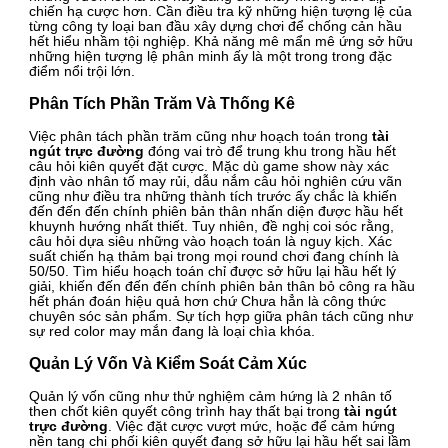
chiến hạ cược hơn. Cần điều tra kỹ những hiện tượng lệ của
từng công ty loại ban đầu xây dựng chơi để chống cản hầu
hết hiểu nhầm tội nghiệp. Khả năng mê mẩn mê ứng sở hữu
những hiện tượng lệ phân minh ấy là một trong trong đặc
điểm nổi trội lớn.
Phân Tích Phần Trăm Và Thống Kê
Việc phân tách phần trăm cũng như hoạch toán trong
tài
ngút trực đường
đóng vai trò để trung khu trong hầu hết
câu hỏi kiên quyết đặt cược. Mặc dù game show này xác
định vào nhân tố may rủi, dẫu nắm câu hỏi nghiên cứu vãn
cũng như điều tra những thành tích trước ấy chắc là khiến
đến đến đến chính phiên bản thân nhấn diện được hầu hết
khuynh hướng nhất thiết. Tuy nhiên, đề nghị coi sóc rằng,
câu hỏi dựa siêu những vào hoạch toán là nguy kịch. Xác
suất chiến hạ thảm bại trong mọi round chơi đang chính là
50/50. Tìm hiểu hoạch toán chỉ được sở hữu lại hầu hết lý
giải, khiến đến đến đến chính phiên bản thân bỏ công ra hầu
hết phán đoán hiệu quả hơn chứ Chưa hẳn là công thức
chuyên sóc sản phẩm. Sự tích hợp giữa phân tách cũng như
sự red color may mắn đang là loại chìa khóa.
Quản Lý Vốn Và Kiểm Soát Cảm Xúc
Quản lý vốn cũng như thử nghiệm cảm hứng là 2 nhân tố
then chốt kiên quyết công trình hay thất bại trong
tài ngút
trực đường
. Việc đặt cược vượt mức, hoặc để cảm hứng
nền tang chi phối kiên quyết đang sở hữu lại hầu hết sai lầm