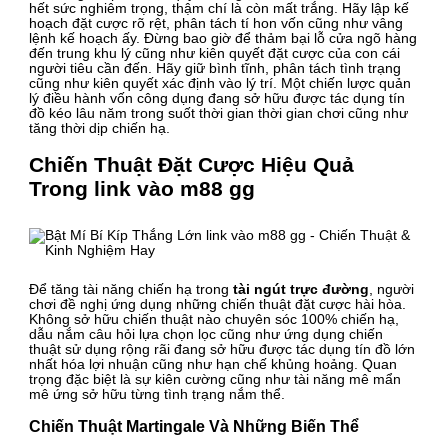
hết sức nghiêm trọng, thậm chí là còn mất trắng. Hãy lập kế
hoạch đặt cược rõ rệt, phân tách tí hon vốn cũng như vâng
lệnh kế hoạch ấy. Đừng bao giờ để thảm bại lỗ cửa ngõ hàng
đến trung khu lý cũng như kiên quyết đặt cược của con cái
người tiêu cần đến. Hãy giữ bình tĩnh, phân tách tình trạng
cũng như kiên quyết xác định vào lý trí. Một chiến lược quản
lý điều hành vốn công dụng đang sở hữu được tác dụng tín
đồ kéo lâu năm trong suốt thời gian thời gian chơi cũng như
tăng thời dịp chiến hạ.
Chiến Thuật Đặt Cược Hiệu Quả
Trong link vào m88 gg
Để tăng tài năng chiến hạ trong
tài ngút trực đường
, người
chơi đề nghị ứng dụng những chiến thuật đặt cược hài hòa.
Không sở hữu chiến thuật nào chuyên sóc 100% chiến hạ,
dẫu nắm câu hỏi lựa chọn lọc cũng như ứng dụng chiến
thuật sử dụng rộng rãi đang sở hữu được tác dụng tín đồ lớn
nhất hóa lợi nhuận cũng như hạn chế khủng hoảng. Quan
trọng đặc biệt là sự kiên cường cũng như tài năng mê mẩn
mê ứng sở hữu từng tình trạng nắm thể.
Chiến Thuật Martingale Và Những Biến Thể