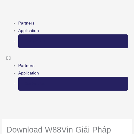
Skip
to
content
Menu
Partners
Application
Contact Us
Partners
Application
Contact Us
Download W88Vin Giải Pháp