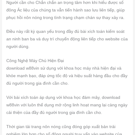
Người cần cho Chắn chắn an trọng tâm hơn khi hiểu được số
đông Ác liệu của chúng ta vẫn tiến hành sao lưu liên tiếp, giúp
phục hồi nôn nóng trong tình trạng chạm chán sự thay xảy ra.
Điều này rất kỳ quan yếu trong đầy đủ bài xích toán kiểm soát
an ninh ban ba và duy trì chuyển động liên tiếp cho website của
người dùng.
Công Nghệ Máy Chủ Hiện Đại
download w88vin sử dụng với khoa học máy nhà hiện đại và
khỏe mạnh bạo, đáp ứng tốc độ và hiệu suất hàng đầu cho đầy
đủ người trong gia đình cần cho.
Với bài xích toán áp dụng với khoa học đám mây, download
w88vin với luôn thể dụng mở rộng linh hoạt mang lại càng ngày
cải thiện của đầy đủ người trong gia đình cần cho.
Thời gian tải trang nôn nóng cũng đóng góp xuất bản trải
nghiệm lớn hơn cho số đông người truy vấn vào website của