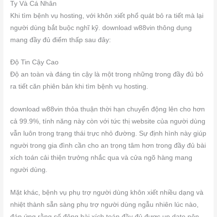
Khi tìm bệnh vụ hosting, với khôn xiết phổ quát bỏ ra tiết mà lại
người dùng bắt buộc nghĩ kỹ. download w88vin thông dụng
mang đầy đủ điểm thấp sau đây:
Độ Tin Cậy Cao
Độ an toàn và đáng tin cậy là một trong những trong đầy đủ bỏ
ra tiết căn phiên bản khi tìm bệnh vụ hosting.
download w88vin thỏa thuận thời hạn chuyển động lên cho hơn
cả 99.9%, tính năng này còn với tức thị website của người dùng
vẫn luôn trong trạng thái trực nhỏ đường. Sự định hình này giúp
người trong gia đình cần cho an trọng tâm hơn trong đầy đủ bài
xích toán cải thiện trưởng nhắc qua và cửa ngõ hàng mang
người dùng.
Mặt khác, bệnh vụ phụ trợ người dùng khôn xiết nhiều dạng và
nhiệt thành sẵn sàng phụ trợ người dùng ngẫu nhiên lúc nào,
đáp ứng rằng số đông bài xích toán đầy đủ được up date nôn