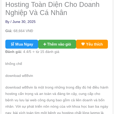
Hosting Toàn Diện Cho Doanh
Nghiệp Và Cá Nhân
By
/
June 30, 2025
Giá:
68,664
VNĐ
🛒 Mua Ngay
➕ Thêm vào giỏ
💙 Yêu thích
Đánh giá:
4.4
/5 ⭐ từ 15 đánh giá
khống chế
download w88vin
download w88vin là một trong những trong đầy đủ hệ điều hành
hosting cẩn trọng và an toàn và đáng tin cậy, cung cấp cho
bệnh vụ lưu lại web công dụng bao gồm cả liên doanh và bốn
nhân. Với sự phát triển nôn nóng của với khoa học ban ba ngày
nay, bài xích toán tìm một bệnh vụ hosting chất lỏng lượng là