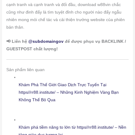
cạnh tranh và cạnh tranh và đối đầu, download w88vin chắc
cũng như đinh đấy là tìm tuyệt đỉnh cho người nào đấy ngẫu
nhiên mong mỏi chế tác và cải thiện trưởng website của phiên
bản thân.
📢 Liên hệ
@subdomaingov
để được phục vụ BACKLINK /
GUESTPOST chất lượng!
Sản phẩm liên quan
Khám Phá Thế Giới Giao Dịch Trực Tuyến Tại
https//rr88.institute/ – Những Kinh Nghiệm Vàng Bạn
Không Thể Bỏ Qua
Khám phá tiềm năng to lớn từ https//rr88.institute/ – Nền
tảng giáo dục tương lai