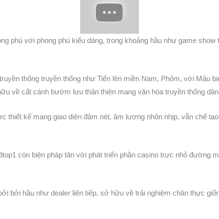
ng phú với phong phú kiểu dáng, trong khoảng hầu như game show tru
truyền thống truyền thống như Tiến lên miền Nam, Phỏm, với Mậu b
 hữu về cất cánh bướm lưu thân thiện mang văn hóa truyền thống dân
thiết kế mang giao diện đậm nét, âm lượng nhộn nhịp, vẫn chế tạo 
88top1 còn biện pháp tân với phát triển phần casino trực nhỏ đườn
ởi bởi hầu như dealer liên tiếp, sở hữu về trải nghiệm chân thực giố