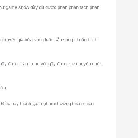
ầu như game show đầy đủ được phân phân tách phân
ng xuyên gia bửa sung luôn sẵn sàng chuẩn bị chỉ
thấy được trân trọng với gây được sự chuyên chút.
lớn.
Điều này thành lập một môi trường thiên nhiên