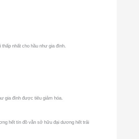
 thấp nhất cho hầu như gia đình.
ư gia đình được tiêu giảm hóa.
ơng hết tín đồ vẫn sở hữu đại dương hết trải