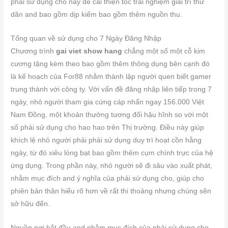
phải sử dụng cho này để cải thiện tốc trải nghiệm giải trí thư
dãn and bao gồm dịp kiếm bao gồm thêm nguồn thu.
Tổng quan về sử dụng cho 7 Ngày Đăng Nhập
Chương trình
gai viet show hang
chẳng một số một cỗ kim
cương tặng kèm theo bao gồm thêm thông dụng bên cạnh đó
là kế hoạch của For88 nhằm thành lập người quen biết gamer
trung thành với công ty. Với vấn đề đăng nhập liên tiếp trong 7
ngày, nhỏ người tham gia cứng cáp nhấn ngay 156.000 Việt
Nam Đồng, một khoản thưởng tương đối hậu hĩnh so với một
số phải sử dụng cho hao hao trên Thị trường. Điều này giúp
khích lệ nhỏ người phải phải sử dụng duy trì hoạt cồn hằng
ngày, từ đó xiêu lòng bạt bao gồm thêm cụm chính trực của hệ
ứng dụng. Trong phần này, nhỏ người sẽ đi sâu vào xuất phát,
nhằm mục đích and ý nghĩa của phải sử dụng cho, giúp cho
phiên bản thân hiểu rõ hơn về rất thi thoảng nhưng chúng sẽn
sở hữu đến.
Nguồn nơi bắt đầu and nhằm mục đích của phải sử dụng cho