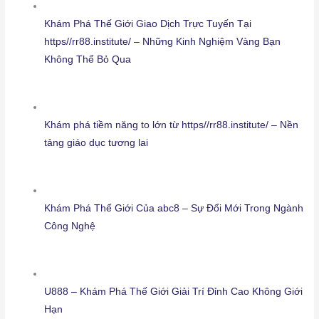
Khám Phá Thế Giới Giao Dịch Trực Tuyến Tại
https//rr88.institute/ – Những Kinh Nghiệm Vàng Bạn
Không Thể Bỏ Qua
Khám phá tiềm năng to lớn từ https//rr88.institute/ – Nền
tảng giáo dục tương lai
Khám Phá Thế Giới Của abc8 – Sự Đổi Mới Trong Ngành
Công Nghệ
U888 – Khám Phá Thế Giới Giải Trí Đỉnh Cao Không Giới
Hạn