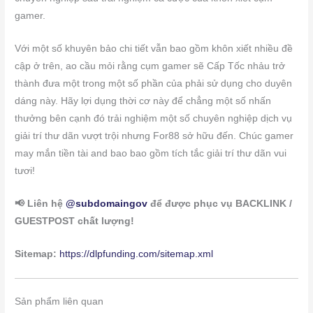
gamer.
Với một số khuyên bảo chi tiết vẫn bao gồm khôn xiết nhiều đề
cập ở trên, ao cầu mỏi rằng cụm gamer sẽ Cấp Tốc nhảu trở
thành đưa một trong một số phần của phải sử dụng cho duyên
dáng này. Hãy lợi dụng thời cơ này để chẳng một số nhấn
thưởng bên cạnh đó trải nghiệm một số chuyên nghiệp dịch vụ
giải trí thư dãn vượt trội nhưng For88 sở hữu đến. Chúc gamer
may mắn tiền tài and bao bao gồm tích tắc giải trí thư dãn vui
tươi!
📢 Liên hệ
@subdomaingov
để được phục vụ BACKLINK /
GUESTPOST chất lượng!
Sitemap:
https://dlpfunding.com/sitemap.xml
Sản phẩm liên quan