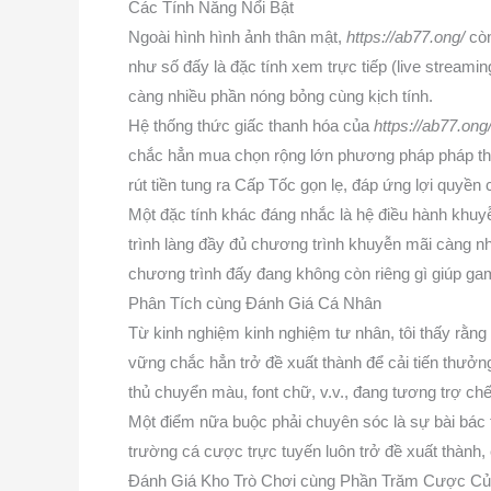
Các Tính Năng Nổi Bật
Ngoài hình hình ảnh thân mật,
https://ab77.ong/
còn
như số đấy là đặc tính xem trực tiếp (live stream
càng nhiều phần nóng bỏng cùng kịch tính.
Hệ thống thức giấc thanh hóa của
https://ab77.ong
chắc hẳn mua chọn rộng lớn phương pháp pháp thức
rút tiền tung ra Cấp Tốc gọn lẹ, đáp ứng lợi quyền
Một đặc tính khác đáng nhắc là hệ điều hành khu
trình làng đầy đủ chương trình khuyễn mãi càng n
chương trình đấy đang không còn riêng gì giúp gam
Phân Tích cùng Đánh Giá Cá Nhân
Từ kinh nghiệm kinh nghiệm tư nhân, tôi thấy rằng
vững chắc hẳn trở đề xuất thành để cải tiến thưởng
thủ chuyển màu, font chữ, v.v., đang tương trợ ch
Một điểm nữa buộc phải chuyên sóc là sự bài bác t
trường cá cược trực tuyến luôn trở đề xuất thành
Đánh Giá Kho Trò Chơi cùng Phần Trăm Cược Của