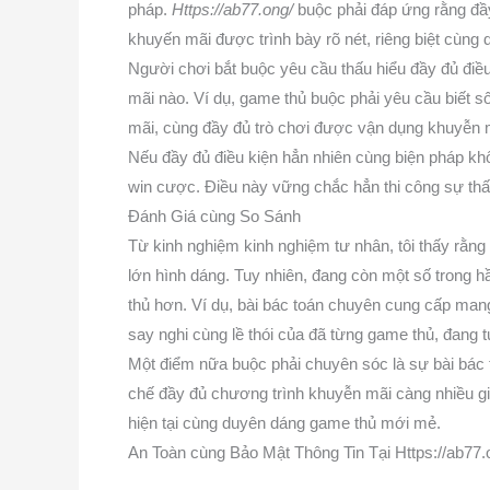
pháp.
Https://ab77.ong/
buộc phải đáp ứng rằng đầy
khuyến mãi được trình bày rõ nét, riêng biệt cùng d
Người chơi bắt buộc yêu cầu thấu hiểu đầy đủ điề
mãi nào. Ví dụ, game thủ buộc phải yêu cầu biết số
mãi, cùng đầy đủ trò chơi được vận dụng khuyễn 
Nếu đầy đủ điều kiện hẳn nhiên cùng biện pháp kh
win cược. Điều này vững chắc hẳn thi công sự thấ
Đánh Giá cùng So Sánh
Từ kinh nghiệm kinh nghiệm tư nhân, tôi thấy rằn
lớn hình dáng. Tuy nhiên, đang còn một số trong
thủ hơn. Ví dụ, bài bác toán chuyên cung cấp man
say nghi cùng lề thói của đã từng game thủ, đang 
Một điểm nữa buộc phải chuyên sóc là sự bài bác
chế đầy đủ chương trình khuyễn mãi càng nhiều gi
hiện tại cùng duyên dáng game thủ mới mẻ.
An Toàn cùng Bảo Mật Thông Tin Tại Https://ab77.