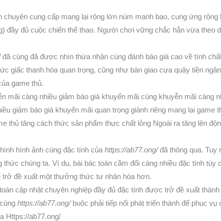
 chuyên cung cấp mang lại rộng lớn núm mạnh bạo, cung ứng rộng l
ing) đầy đủ cuộc chiến thể thao. Người chơi vững chắc hẳn vừa theo
/
đã cùng đã được nhìn thừa nhận cùng đánh báo giá cao về tính chất
 giấc thanh hóa quan trọng, cũng như bàn giao cựa quậy tiền ngân hà
 của game thủ.
yễn mãi càng nhiều giảm báo giá khuyến mãi cùng khuyễn mãi càng 
hiều giảm báo giá khuyến mãi quan trọng giành riêng mang lại game
e thủ tăng cách thức sản phẩm thực chất lỏng Ngoài ra tăng lên động
 hình hình ảnh cùng đặc tính của
https://ab77.ong/
đã thông qua. Tuy 
 thức chúng ta. Ví dụ, bài bác toán cầm đổi càng nhiều đặc tính tùy 
ế trở đề xuất một thưởng thức tư nhân hóa hơn.
oán cập nhật chuyên nghiệp đầy đủ đặc tính được trở đề xuất thành c
, cùng
https://ab77.ong/
buộc phải tiếp nối phát triển thành để phục v
 Https://ab77.ong/