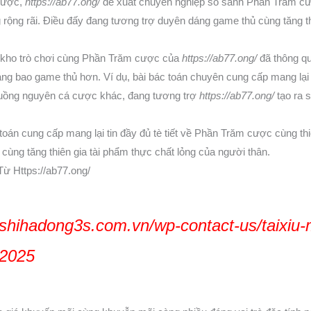
 cược,
https://ab77.ong/
đề xuất chuyên nghiệp so sánh Phần Trăm cượ
ộng rãi. Điều đấy đang tương trợ duyên dáng game thủ cùng tăng th
g kho trò chơi cùng Phần Trăm cược của
https://ab77.ong/
đã thông qu
ng bao game thủ hơn. Ví dụ, bài bác toán chuyên cung cấp mang lại 
buồng nguyên cá cược khác, đang tương trợ
https://ab77.ong/
tạo ra 
oán cung cấp mang lại tin đầy đủ tè tiết về Phần Trăm cược cùng thiê
cùng tăng thiên gia tài phẩm thực chất lỏng của người thân.
ừ Https://ab77.ong/
ishihadong3s.com.vn/wp-contact-us/taixiu-
-2025