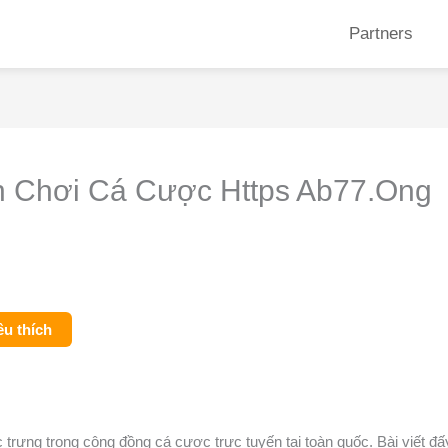
Partners
n Chơi Cá Cược Https Ab77.Ong
êu thích
 trưng trong cộng đồng cá cược trực tuyến tại toàn quốc. Bài viết đấ