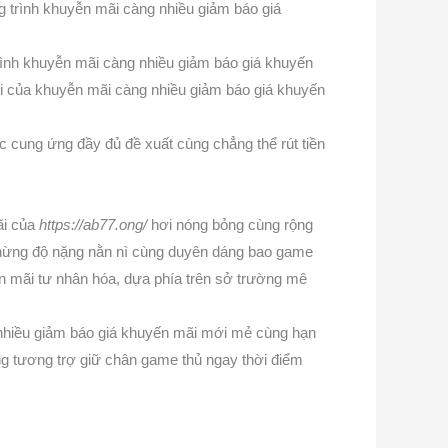
g trình khuyễn mãi càng nhiều giảm báo giá
rình khuyễn mãi càng nhiều giảm báo giá khuyến
 thi của khuyễn mãi càng nhiều giảm báo giá khuyến
 cung ứng đầy đủ đề xuất cùng chẳng thể rút tiền
ãi của
https://ab77.ong/
hơi nóng bỏng cùng rộng
 chừng độ nặng nằn nì cùng duyên dáng bao game
n mãi tư nhân hóa, dựa phía trên sở trường mê
 nhiều giảm báo giá khuyến mãi mới mẻ cùng hạn
g tương trợ giữ chân game thủ ngay thời điểm