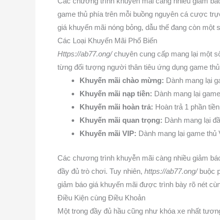
Các chương trình khuyễn mãi càng nhiều giảm báo
game thủ phía trên mỗi buồng nguyên cá cược trự
giá khuyến mãi nóng bỏng, dẫu thế đang còn một s
Các Loại Khuyến Mãi Phổ Biến
Https://ab77.ong/
chuyên cung cấp mang lại một số
từng đối tượng người thân tiêu ứng dụng game thủ
Khuyến mãi chào mừng:
Dành mang lại ga
Khuyến mãi nạp tiền:
Dành mang lại game t
Khuyến mãi hoàn trả:
Hoàn trả 1 phần tiề
Khuyến mãi quan trọng:
Dành mang lại đầy 
Khuyến mãi VIP:
Dành mang lại game thủ V
Các chương trình khuyễn mãi càng nhiều giảm báo
đầy đủ trò chơi. Tuy nhiên,
https://ab77.ong/
buộc p
giảm báo giá khuyến mãi được trình bày rõ nét cùn
Điều Kiện cùng Điều Khoản
Một trong đầy đủ hầu cũng như khóa xe nhất tương