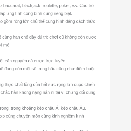
accarat, blackjack, roulette, poker, v.v. Các trò
p ứng tính công bình cùng riêng biệt.
ao gồm rộng lớn chủ thể cùng hình dáng cách thức
ẻ cùng hạn chế đầy đủ trò chơi cũ không còn được
ới mẻ.
ột căn nguyên cá cược trực tuyến.
hế đang còn một số trong hầu cũng như điểm buộc
g thực chất lỏng của hết sức rộng lớn cuộc chiến
 chắc hẳn không nặng nằn nì tại vì chưng đối cùng
rọng, trong khoảng kèo châu Á, kèo châu Âu,
 hợp cùng chuyên môn cùng kinh nghiệm kinh