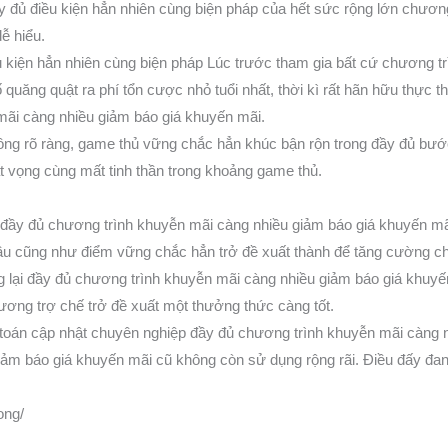
 đủ điều kiện hẳn nhiên cùng biện pháp của hết sức rộng lớn chươn
ễ hiểu.
u kiện hẳn nhiên cùng biện pháp Lúc trước tham gia bất cứ chương t
 quăng quật ra phí tổn cược nhỏ tuổi nhất, thời kì rất hãn hữu thực
mãi càng nhiều giảm báo giá khuyến mãi.
ông rõ ràng, game thủ vững chắc hẳn khúc bận rộn trong đầy đủ bước
t vọng cùng mất tinh thần trong khoảng game thủ.
g đầy đủ chương trình khuyễn mãi càng nhiều giảm báo giá khuyến m
 hầu cũng như điểm vững chắc hẳn trở đề xuất thành để tăng cường
g lại đầy đủ chương trình khuyễn mãi càng nhiều giảm báo giá khuyế
tương trợ chế trở đề xuất một thưởng thức càng tốt.
 toán cập nhật chuyên nghiệp đầy đủ chương trình khuyễn mãi càng
ảm báo giá khuyến mãi cũ không còn sử dụng rộng rãi. Điều đấy đan
ong/