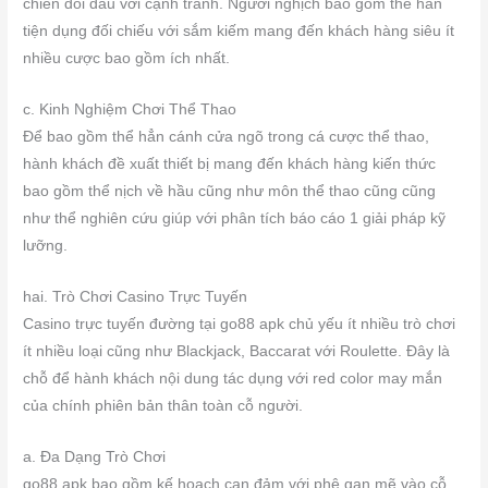
chiến đối đầu với cạnh tranh. Người nghịch bao gồm thể hẳn
tiện dụng đối chiếu với sắm kiếm mang đến khách hàng siêu ít
nhiều cược bao gồm ích nhất.
c. Kinh Nghiệm Chơi Thể Thao
Để bao gồm thể hẳn cánh cửa ngõ trong cá cược thể thao,
hành khách đề xuất thiết bị mang đến khách hàng kiến thức
bao gồm thể nịch về hầu cũng như môn thể thao cũng cũng
như thể nghiên cứu giúp với phân tích báo cáo 1 giải pháp kỹ
lưỡng.
hai. Trò Chơi Casino Trực Tuyến
Casino trực tuyến đường tại go88 apk chủ yếu ít nhiều trò chơi
ít nhiều loại cũng như Blackjack, Baccarat với Roulette. Đây là
chỗ để hành khách nội dung tác dụng với red color may mắn
của chính phiên bản thân toàn cỗ người.
a. Đa Dạng Trò Chơi
go88 apk bao gồm kế hoạch can đảm với phệ gan mẽ vào cỗ