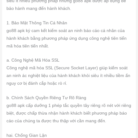
siêu ít nhiều phương pháp nhưng go88 apk được áp dụng để
bảo hành mang đến hành khách.
1. Bảo Mật Thông Tin Cá Nhân
go88 apk ký cam kết kiểm soát an ninh báo cáo cá nhân của
hành khách bằng phương pháp ứng dụng công nghệ tiên tiến
mã hóa tiên tiến nhất.
a. Công Nghệ Mã Hóa SSL
Công nghệ mã hóa SSL (Secure Socket Layer) giúp kiểm soát
an ninh ác nghiệt liệu của hành khách khỏi siêu ít nhiều tiềm ẩn
nguy cơ bị đánh cắp hoặc rò rỉ.
b. Chính Sách Quyền Riêng Tư Rõ Ràng
go88 apk cấp dưỡng 1 phép tắc quyền tây riêng rõ nét với riêng
biệt, được chấp thừa nhận hành khách biết phương pháp báo
cáo của chúng ta được thu thập với cần mang đến.
hai. Chống Gian Lận