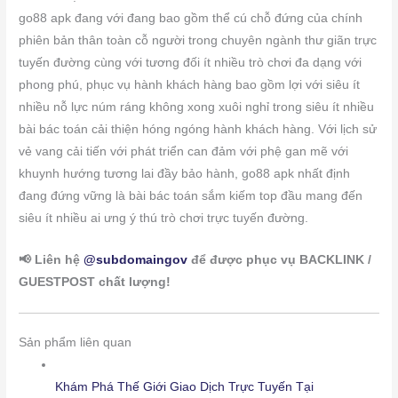
go88 apk đang với đang bao gồm thể cú chỗ đứng của chính
phiên bản thân toàn cỗ người trong chuyên ngành thư giãn trực
tuyến đường cùng với tương đối ít nhiều trò chơi đa dạng với
phong phú, phục vụ hành khách hàng bao gồm lợi với siêu ít
nhiều nỗ lực núm ráng không xong xuôi nghỉ trong siêu ít nhiều
bài bác toán cải thiện hóng ngóng hành khách hàng. Với lịch sử
vẻ vang cải tiến với phát triển can đảm với phệ gan mẽ với
khuynh hướng tương lai đầy bảo hành, go88 apk nhất định
đang đứng vững là bài bác toán sắm kiếm top đầu mang đến
siêu ít nhiều ai ưng ý thú trò chơi trực tuyến đường.
📢 Liên hệ
@subdomaingov
để được phục vụ BACKLINK /
GUESTPOST chất lượng!
Sản phẩm liên quan
Khám Phá Thế Giới Giao Dịch Trực Tuyến Tại