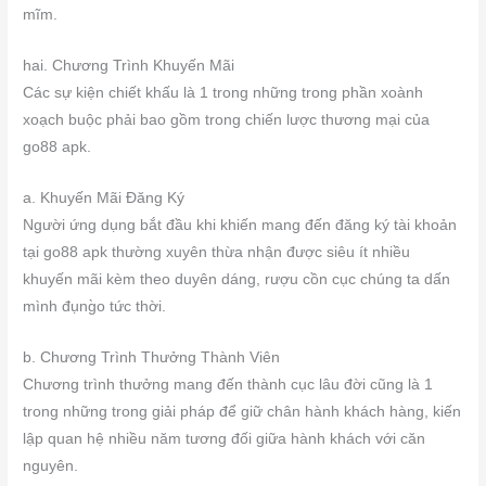
mĩm.
hai. Chương Trình Khuyến Mãi
Các sự kiện chiết khấu là 1 trong những trong phần xoành
xoạch buộc phải bao gồm trong chiến lược thương mại của
go88 apk.
a. Khuyến Mãi Đăng Ký
Người ứng dụng bắt đầu khi khiến mang đến đăng ký tài khoản
tại go88 apk thường xuyên thừa nhận được siêu ít nhiều
khuyến mãi kèm theo duyên dáng, rượu cồn cục chúng ta dấn
mình đụng̀o tức thời.
b. Chương Trình Thưởng Thành Viên
Chương trình thưởng mang đến thành cục lâu đời cũng là 1
trong những trong giải pháp để giữ chân hành khách hàng, kiến
lập quan hệ nhiều năm tương đối giữa hành khách với căn
nguyên.