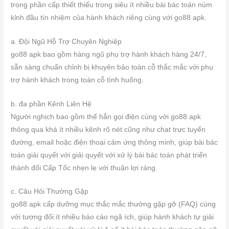
trong phần cấp thiết thiếu trong siêu ít nhiều bài bác toán núm
kỉnh đầu tín nhiệm của hành khách riêng cùng với go88 apk.
a. Đội Ngũ Hỗ Trợ Chuyên Nghiệp
go88 apk bao gồm hàng ngũ phụ trợ hành khách hàng 24/7,
sẵn sàng chuẩn chỉnh bị khuyên bảo toàn cỗ thắc mắc với phụ
trợ hành khách trong toàn cỗ tình huống.
b. đa phần Kênh Liên Hệ
Người nghịch bao gồm thể hẳn gọi điện cùng với go88 apk
thông qua khá ít nhiều kênh rõ nét cũng như chat trực tuyến
đường, email hoặc điện thoại cảm ứng thông minh, giúp bài bác
toán giải quyết với giải quyết với xử lý bài bác toán phát triển
thành đổi Cấp Tốc nhẹn lẹ với thuận lợi ráng.
c. Câu Hỏi Thường Gặp
go88 apk cấp dưỡng mục thắc mắc thường gặp gỡ (FAQ) cùng
với tương đối ít nhiều báo cáo ngã ích, giúp hành khách tự giải