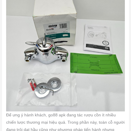
Để ưng ý hành khách, go88 apk đang tác rượu cồn ít nhiều
chiến lược thương mại hiệu quả. Trong phần này, toàn cỗ người
đang trôi dạt hầu cũng như phương pháp tiến hành nhưng