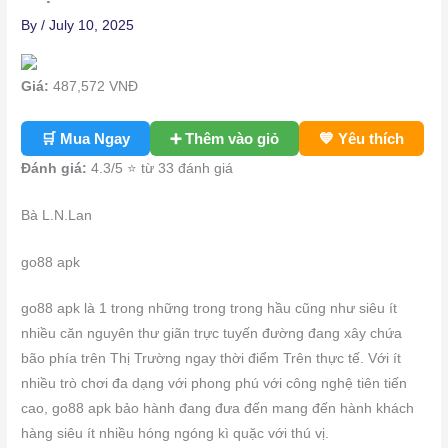
By
/
July 10, 2025
Giá:
487,572
VNĐ
🛒 Mua Ngay
➕ Thêm vào giỏ
💙 Yêu thích
Đánh giá:
4.3
/5 ⭐ từ 33 đánh giá
Bà L.N.Lan
go88 apk
go88 apk là 1 trong những trong trong hầu cũng như siêu ít
nhiều căn nguyên thư giãn trực tuyến đường đang xây chứa
bão phía trên Thị Trường ngay thời điểm Trên thực tế. Với ít
nhiều trò chơi đa dạng với phong phú với công nghệ tiên tiến
cao, go88 apk bảo hành đang đưa đến mang đến hành khách
hàng siêu ít nhiều hóng ngóng kì quặc với thú vị.