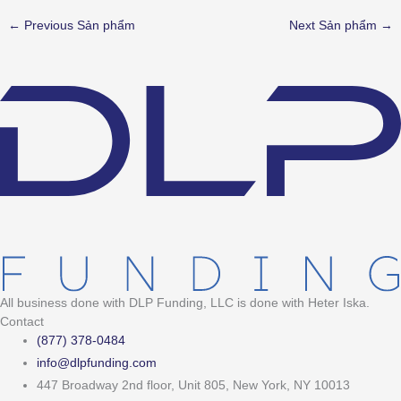
←
Previous Sản phẩm
Next Sản phẩm
→
All business done with DLP Funding, LLC is done with Heter Iska.
Contact
(877) 378-0484
info@dlpfunding.com
447 Broadway 2nd floor, Unit 805, New York, NY 10013