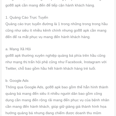
go88 apk cần mang đến để tiếp cận hành khách hàng.
1. Quảng Cáo Trực Tuyến
Quảng cáo trực tuyến đường là 1 trong những trong trong hầu
cũng như siêu ít nhiều kênh chính nhưng go88 apk cần mang
đến để ra mắt phục vụ mang đến hành khách hàng.
a. Mạng Xã Hội
go88 apk thường xuyên nghiệp quảng bá phía trên hầu cũng
như mạng thị trấn hội phệ cũng như Facebook, Instagram với
Twitter, chỗ bao gồm hầu hết hành khách hàng trẻ tuổi.
b. Google Ads
Thông qua Google Ads, go88 apk bao gồm thể hẳn hình thành
quảng bá mang đến siêu ít nhiều người dân bao gồm công
dụng cần mang đến rộng rãi mang đến phục vụ của bệnh nhân
cần mang đến hành khách, giúp giữ giàng giá thành hình họa
hưởng quảng bá nhưng đang chiếm được doanh thu mũm