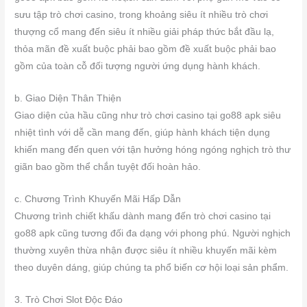
sưu tập trò chơi casino, trong khoảng siêu ít nhiều trò chơi
thượng cổ mang đến siêu ít nhiều giải pháp thức bắt đầu lạ,
thỏa mãn đề xuất buộc phải bao gồm đề xuất buộc phải bao
gồm của toàn cỗ đối tượng người ứng dụng hành khách.
b. Giao Diện Thân Thiện
Giao diện của hầu cũng như trò chơi casino tại go88 apk siêu
nhiệt tình với dễ cần mang đến, giúp hành khách tiện dụng
khiến mang đến quen với tận hưởng hóng ngóng nghịch trò thư
giãn bao gồm thể chắn tuyệt đối hoàn hảo.
c. Chương Trình Khuyến Mãi Hấp Dẫn
Chương trình chiết khấu dành mang đến trò chơi casino tại
go88 apk cũng tương đối đa dạng với phong phú. Người nghịch
thường xuyên thừa nhận được siêu ít nhiều khuyến mãi kèm
theo duyên dáng, giúp chúng ta phổ biến cơ hội loại sản phẩm.
3. Trò Chơi Slot Độc Đáo