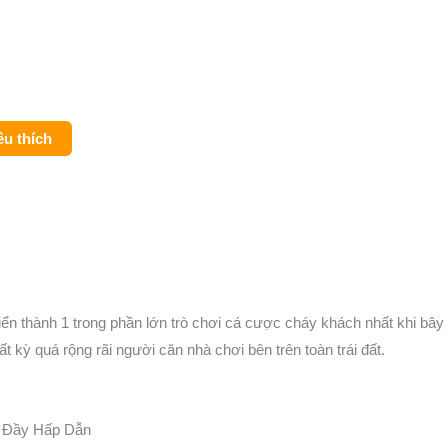
êu thích
riển thành 1 trong phần lớn trò chơi cá cược cháy khách nhất khi bây
t kỳ quá rộng rãi người căn nhà chơi bên trên toàn trái đất.