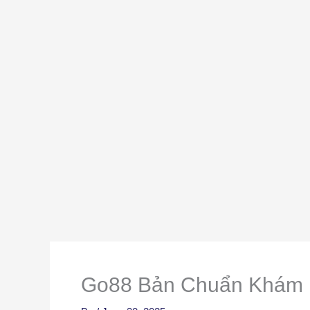
Skip
to
content
Go88 Bản Chuẩn Khám 