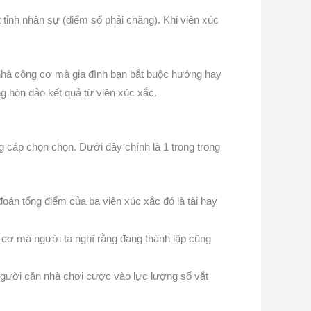
 tỉnh nhân sự (điểm số phải chăng). Khi viên xúc
i nhà công cơ mà gia đình bạn bắt buộc hướng hay
ng hòn đảo kết quả từ viên xúc xắc.
 cáp chọn chọn. Dưới đây chính là 1 trong trong
đoán tổng điểm của ba viên xúc xắc đó là tài hay
 cơ mà người ta nghĩ rằng đang thành lập cũng
 người căn nhà chơi cược vào lực lượng số vắt