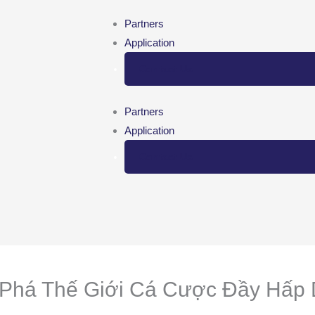
Menu
Partners
Application
Contact Us
Partners
Application
Contact Us
Phá Thế Giới Cá Cược Đầy Hấp