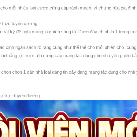
 cho mỗi nhiều loại cược cứng cáp rành mạch, vì chưng rứa gia đình
sự trực tuyến đường
 rất kỳ đề nghị mang lô ghích sáng tỏ. Dưới đây chính là 1 trong tr
ác định ngân sách rõ ràng cũng như thế thể cho mỗi phiên chơi cũng
dõi thắng lợi trước đó cứng cáp mang tác dụng cho nhà yếu phiên b
n chọn chọn 1 căn nhà loại đáng tin cậy đang mang tác dụng cho nhà 
 sự trực tuyến đường