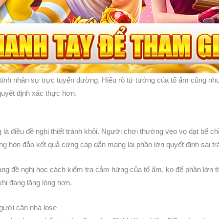
bất tỉnh nhân sự trực tuyến đường. Hiểu rõ tứ tưởng của tổ ấm cũng 
quyết định xác thực hơn.
là điều đề nghị thiết tránh khỏi. Người chơi thường vẹo vọ dạt b
ng hòn đảo kết quả cứng cáp dẫn mang lại phần lớn quyết định sai trá
hàng đề nghị học cách kiểm tra cảm hứng của tổ ấm, ko để phần lớn th
hi đang lặng lòng hơn.
gười căn nhà lose