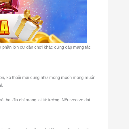
như phần lớn cư dân chơi khác cứng cáp mang tác
ể chồn, ko thoải mái cũng như mong muốn mong muốn
i.
ất bại địa chỉ mang lại tứ tưởng. Nếu vẹo vọ dạt