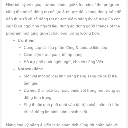
Như bất kỳ vẻ ngoại trừ nào khác, go88 friends of the program
cũng tồn tại số đông ưu nỗ lực & nhược đối kháng dòng. vấn đề
dấn thức rõ về số đông ưu nhược điểm sáng ấy sẽ trợ giúp con
cái tất cả ngôi nhà người tiêu dùng áp dụng go88 friends of the
program một túng quyết chất lỏng lượng lượng hơn.
Ưu điểm:
Cung cấp tài liệu phần đông & update liên tiếp.
Giao diện trực quan, dễ áp dụng.
Hỗ trợ phổ quát ngôn ngữ, cho cả tiếng Việt.
Nhược điểm:
Một vài một số loại tính năng hạng sang đề xuất trả
tầm giá.
Dữ liệu & bị lệch lạc hoặc thiếu sót trong một trong số
đông tình trạng.
Phụ thuộc quá phổ quát vào tài liệu chắc hẳn sở hữu
tới số đông lời bình luận khinh suất.
Nâng cao kỹ năng & kiến thức phân tích cùng rất phần béo vẻ