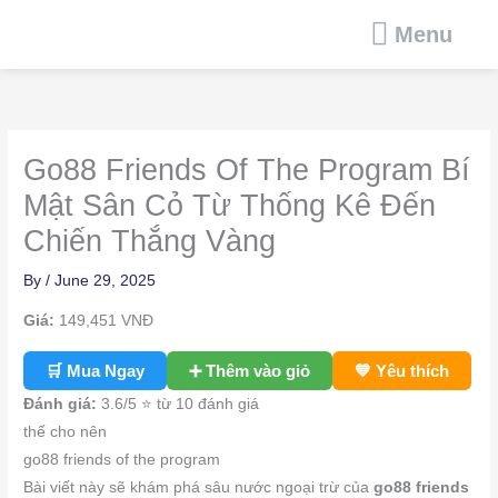
Skip
Menu
to
content
Go88 Friends Of The Program Bí
Mật Sân Cỏ Từ Thống Kê Đến
Chiến Thắng Vàng
By
/
June 29, 2025
Giá:
149,451
VNĐ
🛒 Mua Ngay
➕ Thêm vào giỏ
💙 Yêu thích
Đánh giá:
3.6
/5 ⭐ từ 10 đánh giá
thế cho nên
go88 friends of the program
Bài viết này sẽ khám phá sâu nước ngoại trừ của
go88 friends