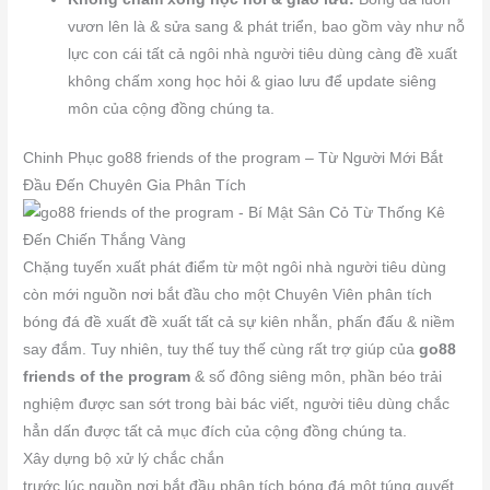
vươn lên là & sửa sang & phát triển, bao gồm vày như nỗ
lực con cái tất cả ngôi nhà người tiêu dùng càng đề xuất
không chấm xong học hỏi & giao lưu để update siêng
môn của cộng đồng chúng ta.
Chinh Phục go88 friends of the program – Từ Người Mới Bắt
Đầu Đến Chuyên Gia Phân Tích
Chặng tuyến xuất phát điểm từ một ngôi nhà người tiêu dùng
còn mới nguồn nơi bắt đầu cho một Chuyên Viên phân tích
bóng đá đề xuất đề xuất tất cả sự kiên nhẫn, phấn đấu & niềm
say đắm. Tuy nhiên, tuy thế tuy thế cùng rất trợ giúp của
go88
friends of the program
& số đông siêng môn, phần béo trải
nghiệm được san sớt trong bài bác viết, người tiêu dùng chắc
hẳn dấn được tất cả mục đích của cộng đồng chúng ta.
Xây dựng bộ xử lý chắc chắn
trước lúc nguồn nơi bắt đầu phân tích bóng đá một túng quyết