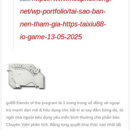
net/wp-portfolio/tai-sao-ban-
nen-tham-gia-https-taixiu88-
io-game-13-05-2025
go88 friends of the program là 1 trong trong số đông vẻ ngoại
trừ mạnh dạn mẽ & hữu dụng cho bất kì ai say đắm bóng đá, từ
ngôi nhà người tiêu dùng yêu mến bình thường cho phần béo
Chuyên Viên phân tích. Bằng túng quyết khai thác cao nhất tất