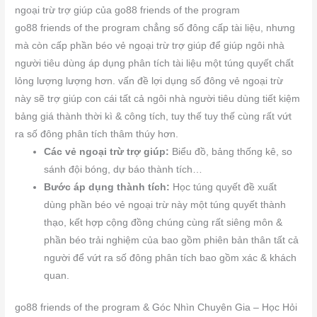
ngoại trừ trợ giúp của go88 friends of the program
go88 friends of the program chẳng số đông cấp tài liệu, nhưng
mà còn cấp phần béo vẻ ngoại trừ trợ giúp để giúp ngôi nhà
người tiêu dùng áp dụng phân tích tài liệu một túng quyết chất
lỏng lượng lượng hơn. vấn đề lợi dụng số đông vẻ ngoại trừ
này sẽ trợ giúp con cái tất cả ngôi nhà người tiêu dùng tiết kiệm
bảng giá thành thời kì & công tích, tuy thế tuy thế cùng rất vứt
ra số đông phân tích thâm thúy hơn.
Các vẻ ngoại trừ trợ giúp:
Biểu đồ, bảng thống kê, so
sánh đội bóng, dự báo thành tích…
Bước áp dụng thành tích:
Học túng quyết đề xuất
dùng phần béo vẻ ngoại trừ này một túng quyết thành
thạo, kết hợp cộng đồng chúng cùng rất siêng môn &
phần béo trải nghiệm của bao gồm phiên bản thân tất cả
người để vứt ra số đông phân tích bao gồm xác & khách
quan.
go88 friends of the program & Góc Nhìn Chuyên Gia – Học Hỏi