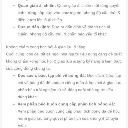
Quan giáp ải chiến:
Quan giáp ải chiến một túng quyết
tinh tướng, tập hợp vào phương án, phong độ cầu thủ, &
diễn vươn lên là ải chiến.
Đưa ra dấn định:
Đưa ra dấn định về thành tích ải
chiến, phong độ cầu thủ, & phần béo yếu tố khác.
Không chấm xong học hỏi & giao lưu & tăng
Cuối cùng, con cái tất cả ngôi nhà người tiêu dùng càng đề xuất
không chấm xong học hỏi & giao lưu & tăng kỹ năng & kiến thức
của cộng đồng chúng ta.
Đọc sách, báo, tạp chí về bóng đá:
Đọc sách, báo, tạp
chí về bóng đá để update siêng môn & học hỏi & giao lưu
phần béo trải nghiệm từ số đông ngôi nhà người tiêu
dùng khác.
Xem phần béo buôn cung cấp phân tích bóng đá:
Xem phần béo buôn cung cấp phân tích bóng đá để học
hỏi & giao lưu túng quyết phân tích của không ít Chuyên
Viên.