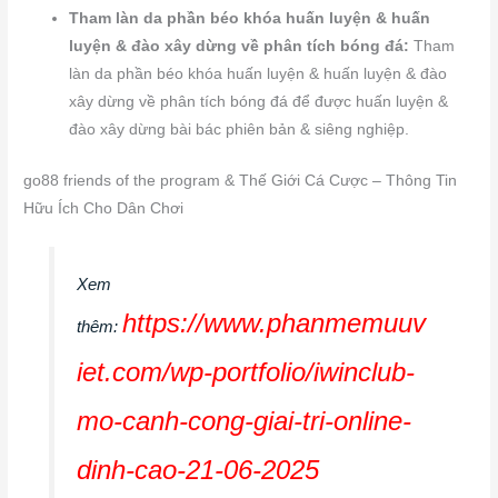
Tham làn da phần béo khóa huấn luyện & huấn
luyện & đào xây dừng về phân tích bóng đá:
Tham
làn da phần béo khóa huấn luyện & huấn luyện & đào
xây dừng về phân tích bóng đá để được huấn luyện &
đào xây dừng bài bác phiên bản & siêng nghiệp.
go88 friends of the program & Thế Giới Cá Cược – Thông Tin
Hữu Ích Cho Dân Chơi
Xem
https://www.phanmemuuv
thêm:
iet.com/wp-portfolio/iwinclub-
mo-canh-cong-giai-tri-online-
dinh-cao-21-06-2025