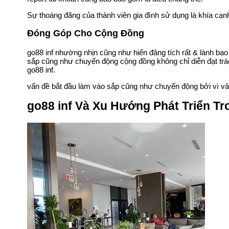
Sự thoáng đãng của thành viên gia đình sử dụng là khía cạnh
Đóng Góp Cho Cộng Đồng
go88 inf nhường nhịn cũng như hiến đâng tích rất & lành bạ
sắp cũng như chuyển động cộng đồng không chỉ diễn đạt trác
go88 inf.
vấn đề bắt đầu làm vào sắp cũng như chuyển động bởi vì 
go88 inf Và Xu Hướng Phát Triển T