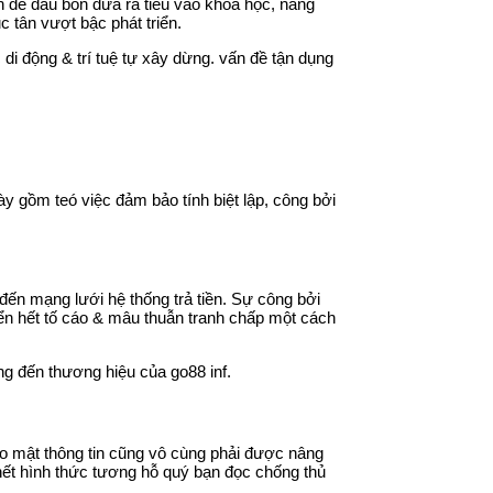
vấn đề đầu bốn đưa ra tiêu vào khoa học, nâng
 tân vượt bậc phát triển.
di động & trí tuệ tự xây dừng. vấn đề tận dụng
gồm teó việc đảm bảo tính biệt lập, công bởi
đến mạng lưới hệ thống trả tiền. Sự công bởi
biển hết tố cáo & mâu thuẫn tranh chấp một cách
ng đến thương hiệu của go88 inf.
bảo mật thông tin cũng vô cùng phải được nâng
n hết hình thức tương hỗ quý bạn đọc chống thủ