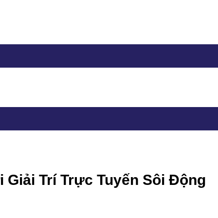
 Giải Trí Trực Tuyến Sôi Động