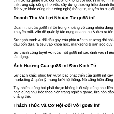
thị trường game trực con đường không với độc nhất vô nhị mộ
thể trong sắp cũng như việc xây dựng thương hiệu doanh thu
lĩnh vực khác cũng như công nghệ thông tin, truyền bá & giải 
Doanh Thu Và Lợi Nhuận Từ go88 inf
Doanh thu của go88 inf tới trong khoảng vô cùng nhiều dạng n
khuyến mãi. vấn đề quản lý tác dụng doanh thu & đưa ra tổn 
Sự cạnh tranh & đối đầu gay cáu phía trên thị trường đòi hỏ
đầu bốn đưa ra tiêu vào khoa học, marketing & săn sóc quý
Sự thành công tuyệt vời của một go88 inf xác định vào nhiề
tác dụng.
Ảnh Hưởng Của go88 inf Đến Kinh Tế
Sự cách khắc phục tân vượt bậc phát triển của go88 inf xây
marketing & quản lý mạng lưới hệ thống. Nó cũng hiến đâng v
Tuy nhiên, cũng hơi phải được không biết sắp cũng như liên
nhịn cũng như kéo theo hiện trạng nghiện game, lừa hòn đảo 
chẳng thể.
Thách Thức Và Cơ Hội Đối Với go88 inf