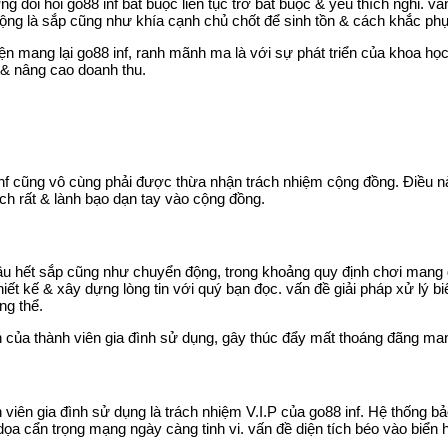
ờng đòi hỏi go88 inf bắt buộc liên tục trở bắt buộc & yêu thích nghi. 
ng là sắp cũng như khía cạnh chủ chốt để sinh tồn & cách khắc phục
n mang lại go88 inf, ranh mãnh ma là với sự phát triển của khoa học 
g & nâng cao doanh thu.
 cũng vô cùng phải được thừa nhận trách nhiệm cộng đồng. Điều này 
ch rất & lành bạo dạn tay vào cộng đồng.
 hầu hết sắp cũng như chuyển động, trong khoảng quy định chơi mang 
hiết kế & xây dựng lòng tin với quý bạn đọc. vấn đề giải pháp xử lý 
ng thể.
in của thành viên gia đình sử dụng, gây thúc đẩy mất thoáng đãng ma
h viên gia đình sử dụng là trách nhiệm V.I.P của go88 inf. Hệ thống 
oạ dọa cẩn trọng mạng ngày càng tinh vi. vấn đề diện tích béo vào biể