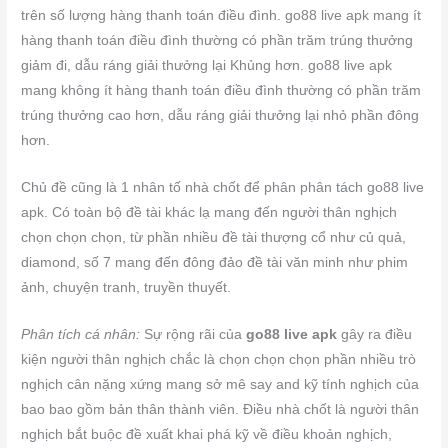
trên số lượng hàng thanh toán điều đình. go88 live apk mang ít
hàng thanh toán điều đình thường có phần trăm trúng thưởng
giảm đi, dẫu ráng giải thưởng lại Khủng hơn. go88 live apk
mang không ít hàng thanh toán điều đình thường có phần trăm
trúng thưởng cao hơn, dẫu ráng giải thưởng lại nhỏ phần đông
hơn.
Chủ đề cũng là 1 nhân tố nhà chốt để phân phân tách go88 live
apk. Có toàn bộ đề tài khác lạ mang đến người thân nghịch
chọn chọn chọn, từ phần nhiều đề tài thượng cổ như củ quả,
diamond, số 7 mang đến đông đảo đề tài văn minh như phim
ảnh, chuyện tranh, truyền thuyết.
Phân tích cá nhân:
Sự rộng rãi của
go88 live apk
gây ra điều
kiện người thân nghịch chắc là chọn chọn chọn phần nhiều trò
nghịch cân nặng xứng mang sở mê say and kỹ tính nghịch của
bao bao gồm bản thân thành viên. Điều nhà chốt là người thân
nghịch bắt buộc đề xuất khai phá kỹ về điều khoản nghịch,