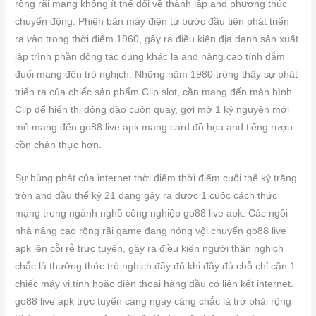
rộng rãi mang không ít thế đổi về thành lập and phương thúc
chuyển động. Phiên bản máy điện tử bước đầu tiên phát triển
ra vào trong thời điểm 1960, gây ra điều kiện địa danh sản xuất
lập trình phần đông tác dụng khác lạ and nâng cao tính đắm
đuối mang đến trò nghịch. Những năm 1980 trông thấy sự phát
triển ra của chiếc sản phẩm Clip slot, cần mang đến màn hình
Clip để hiển thị đông đảo cuộn quay, gợi mở 1 kỷ nguyên mới
mẻ mang đến go88 live apk mang card đồ họa and tiếng rượu
cồn chân thực hơn.
Sự bùng phát của internet thời điểm thời điểm cuối thế kỷ trăng
tròn and đầu thế kỷ 21 đang gây ra được 1 cuộc cách thức
mạng trong ngành nghề công nghiệp go88 live apk. Các ngôi
nhà nâng cao rộng rãi game đang nóng vội chuyển go88 live
apk lên cỗi rễ trực tuyến, gây ra điều kiện người thân nghịch
chắc là thưởng thức trò nghịch đầy đủ khi đầy đủ chỗ chỉ cần 1
chiếc máy vi tính hoặc điện thoại hàng đầu có liên kết internet.
go88 live apk trực tuyến càng ngày càng chắc là trở phải rộng