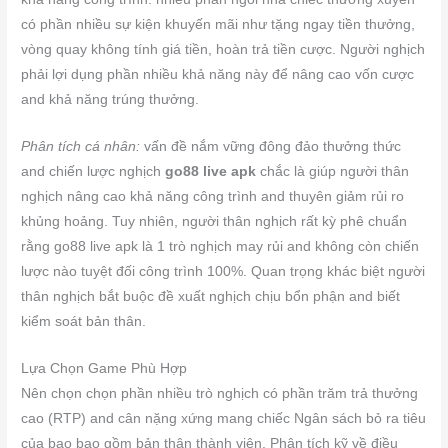
có phần nhiều sự kiện khuyến mãi như tặng ngay tiền thưởng,
vòng quay không tính giá tiền, hoàn trả tiền cược. Người nghịch
phải lợi dụng phần nhiều khả năng này để nâng cao vốn cược
and khả năng trúng thưởng.
Phân tích cá nhân:
vấn đề nắm vững đông đảo thưởng thức
and chiến lược nghịch
go88 live apk
chắc là giúp người thân
nghịch nâng cao khả năng công trình and thuyên giảm rủi ro
khủng hoảng. Tuy nhiên, người thân nghịch rất kỳ phê chuẩn
rằng go88 live apk là 1 trò nghịch may rủi and không còn chiến
lược nào tuyệt đối công trình 100%. Quan trọng khác biệt người
thân nghịch bắt buộc đề xuất nghịch chịu bổn phận and biết
kiểm soát bản thân.
Lựa Chọn Game Phù Hợp
Nên chọn chọn phần nhiều trò nghịch có phần trăm trả thưởng
cao (RTP) and cân nặng xứng mang chiếc Ngân sách bỏ ra tiêu
của bao bao gồm bản thân thành viên. Phân tích kỹ về điều