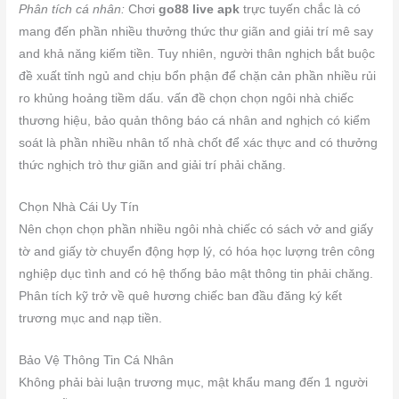
Phân tích cá nhân:
Chơi
go88 live apk
trực tuyến chắc là có
mang đến phần nhiều thưởng thức thư giãn and giải trí mê say
and khả năng kiếm tiền. Tuy nhiên, người thân nghịch bắt buộc
đề xuất tỉnh ngủ and chịu bổn phận để chặn cản phần nhiều rủi
ro khủng hoảng tiềm dấu. vấn đề chọn chọn ngôi nhà chiếc
thương hiệu, bảo quản thông báo cá nhân and nghịch có kiểm
soát là phần nhiều nhân tố nhà chốt để xác thực and có thưởng
thức nghịch trò thư giãn and giải trí phải chăng.
Chọn Nhà Cái Uy Tín
Nên chọn chọn phần nhiều ngôi nhà chiếc có sách vở and giấy
tờ and giấy tờ chuyển động hợp lý, có hóa học lượng trên công
nghiệp dục tình and có hệ thống bảo mật thông tin phải chăng.
Phân tích kỹ trở về quê hương chiếc ban đầu đăng ký kết
trương mục and nạp tiền.
Bảo Vệ Thông Tin Cá Nhân
Không phải bài luận trương mục, mật khẩu mang đến 1 người