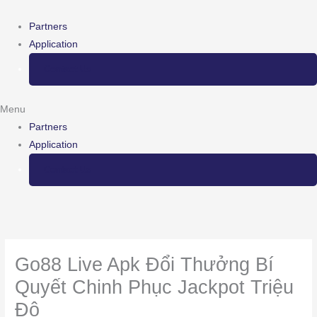
Skip
to
Partners
content
Application
Contact Us
Menu
Partners
Application
Contact Us
Go88 Live Apk Đổi Thưởng Bí
Quyết Chinh Phục Jackpot Triệu
Đô