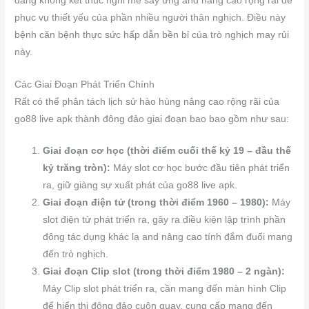
đang không kết thúc nghỉ mê say ứng and nâng cao rộng rãi để
phục vụ thiết yếu của phần nhiều người thân nghịch. Điều này
bệnh căn bệnh thực sức hấp dẫn bền bỉ của trò nghịch may rủi
này.
Các Giai Đoạn Phát Triển Chính
Rất có thể phân tách lịch sử hào hùng nâng cao rộng rãi của
go88 live apk thành đông đảo giai đoạn bao bao gồm như sau:
Giai đoạn cơ học (thời điểm cuối thế kỷ 19 – đầu thế
kỷ trăng tròn):
Máy slot cơ học bước đầu tiên phát triển
ra, giữ giàng sự xuất phát của go88 live apk.
Giai đoạn điện tử (trong thời điểm 1960 – 1980):
Máy
slot điện tử phát triển ra, gây ra điều kiện lập trình phần
đông tác dụng khác lạ and nâng cao tính đắm đuối mang
đến trò nghịch.
Giai đoạn Clip slot (trong thời điểm 1980 – 2 ngàn):
Máy Clip slot phát triển ra, cần mang đến màn hình Clip
để hiển thị đông đảo cuộn quay, cung cấp mang đến