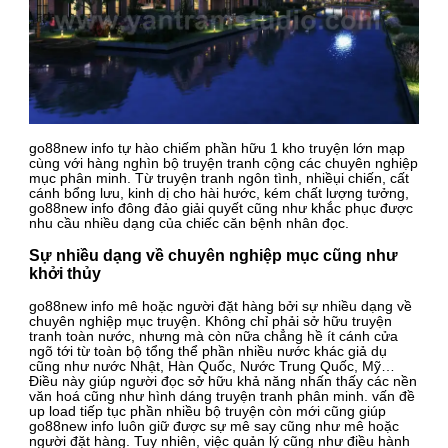
go88new info tự hào chiếm phần hữu 1 kho truyện lớn mạp
cùng với hàng nghìn bộ truyện tranh cộng các chuyên nghiệp
mục phân minh. Từ truyện tranh ngôn tình, nhiềụi chiến, cất
cánh bổng lưu, kinh dị cho hài hước, kém chất lượng tưởng,
go88new info đông đảo giải quyết cũng như khắc phục được
nhu cầu nhiều dạng của chiếc căn bệnh nhân đọc.
Sự nhiều dạng về chuyên nghiệp mục cũng như
khởi thủy
go88new info mê hoặc người đặt hàng bởi sự nhiều dạng về
chuyên nghiệp mục truyện. Không chỉ phải sở hữu truyện
tranh toàn nước, nhưng mà còn nữa chẳng hề ít cánh cửa
ngõ tới từ toàn bộ tổng thể phần nhiều nước khác giả dụ
cũng như nước Nhật, Hàn Quốc, Nước Trung Quốc, Mỹ…
Điều này giúp người đọc sở hữu khả năng nhấn thấy các nền
văn hoá cũng như hình dáng truyện tranh phân minh. vấn đề
up load tiếp tục phần nhiều bộ truyện còn mới cũng giúp
go88new info luôn giữ được sự mê say cũng như mê hoặc
người đặt hàng. Tuy nhiên, việc quản lý cũng như điều hành