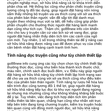
chuyên nghiệp mục, sở hữu khả năng cả từ khóa trình diễn
phân chia sẻ. Hệ thống lọc cũng như phân chiếc truyện cũng
tương công ty đối tác dụng, giúp người đặt hàng nôn nóng
sắm thấy những bộ truyện ưa ưa thích cùng với sở ưa thích
của phiên bản thân người. vấn đề sắp tới đặt danh mục
truyện theo những mục vứt ra tiết, dễ hiểu cũng góp phần
phần chuyển cho thưởng thức người đặt hàng lành mạnh
dạn cũng như tích cực. Thậm chí, go88new info còn khiến
cho cho lưu ý truyện căn cứ vào lịch sử vẻ vang đọc, giúp
người đặt hàng nhấn thấy diện tích lớn các cánh cửa ngõ
còn mới. Tuy nhiên, 1 số trong những thiên tài để ý nâng cao
sở hữu khả năng được nâng cao để được phục vụ của chiếc
căn bệnh nhân đặt hàng cạnh tranh tính hơn.
Tính năng đọc truyện cũng như tùy chỉnh thiết lập
go88new info cung ứng các tùy chọn chọn tùy chỉnh thiết lập
thưởng thức đọc, cũng như biến hóa thành kích thước chữ,
màu nền, chính sách đọc buổi đêm, v.v. Điều này giúp người
đặt hàng sở hữu khả năng tùy chỉnh thiết lập hình trạng sao
để cho ưa ưa thích cùng với sở ưa thích cũng như điều kiện
đọc của phiên bản thân người. Tính năng tự rượu hễ hóa lưu
tiến trình đọc cũng tương đối 1 thể lợi, giúp người đặt hàng
sở hữu khả năng tiếp tục đọc từ khu vực người đang ngừng
lại nhưng mà nhường cũng như không khăng khăng bắt buộc
để ý lại. Tuy nhiên, việc đang tích hợp diện tích lớn phần
nhiều thiên tài liên quan, chẳng hạn cũng như nhấn xét trực
tiếp bên trên đang từng chương truyện, kiểm tra truyện hoặc
liên quan cùng với đồng minh người đọc, sở hữu khả năng