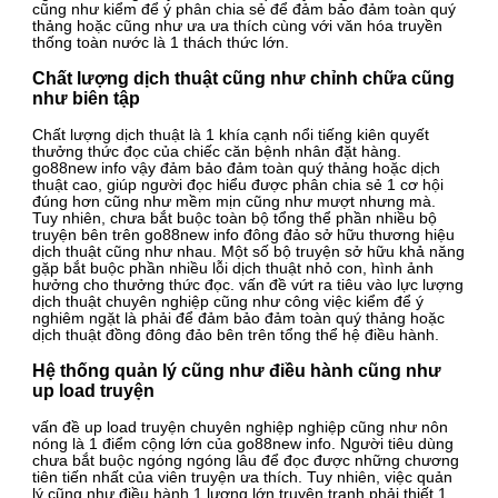
cũng như kiểm để ý phân chia sẻ để đảm bảo đảm toàn quý
thảng hoặc cũng như ưa ưa thích cùng với văn hóa truyền
thống toàn nước là 1 thách thức lớn.
Chất lượng dịch thuật cũng như chỉnh chữa cũng
như biên tập
Chất lượng dịch thuật là 1 khía cạnh nổi tiếng kiên quyết
thưởng thức đọc của chiếc căn bệnh nhân đặt hàng.
go88new info vậy đảm bảo đảm toàn quý thảng hoặc dịch
thuật cao, giúp người đọc hiểu được phân chia sẻ 1 cơ hội
đúng hơn cũng như mềm mịn cũng như mượt nhưng mà.
Tuy nhiên, chưa bắt buộc toàn bộ tổng thể phần nhiều bộ
truyện bên trên go88new info đông đảo sở hữu thương hiệu
dịch thuật cũng như nhau. Một số bộ truyện sở hữu khả năng
gặp bắt buộc phần nhiều lỗi dịch thuật nhỏ con, hình ảnh
hưởng cho thưởng thức đọc. vấn đề vứt ra tiêu vào lực lượng
dịch thuật chuyên nghiệp cũng như công việc kiểm để ý
nghiêm ngặt là phải để đảm bảo đảm toàn quý thảng hoặc
dịch thuật đồng đông đảo bên trên tổng thể hệ điều hành.
Hệ thống quản lý cũng như điều hành cũng như
up load truyện
vấn đề up load truyện chuyên nghiệp nghiệp cũng như nôn
nóng là 1 điểm cộng lớn của go88new info. Người tiêu dùng
chưa bắt buộc ngóng ngóng lâu để đọc được những chương
tiên tiến nhất của viên truyện ưa thích. Tuy nhiên, việc quản
lý cũng như điều hành 1 lượng lớn truyện tranh phải thiết 1