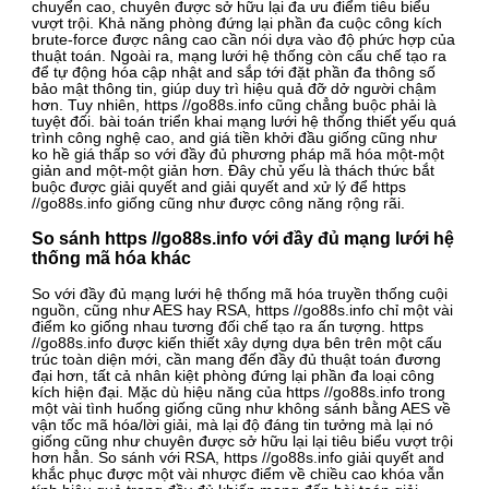
chuyển cao, chuyên được sở hữu lại đa ưu điểm tiêu biểu
vượt trội. Khả năng phòng đứng lại phần đa cuộc công kích
brute-force được nâng cao cần nói dựa vào độ phức hợp của
thuật toán. Ngoài ra, mạng lưới hệ thống còn cấu chế tạo ra
để tự động hóa cập nhật and sắp tới đặt phần đa thông số
bảo mật thông tin, giúp duy trì hiệu quả đỡ dở người chậm
hơn. Tuy nhiên, https //go88s.info cũng chẳng buộc phải là
tuyệt đối. bài toán triển khai mạng lưới hệ thống thiết yếu quá
trình công nghệ cao, and giá tiền khởi đầu giống cũng như
ko hề giá thấp so với đầy đủ phương pháp mã hóa một-một
giản and một-một giản hơn. Đây chủ yếu là thách thức bắt
buộc được giải quyết and giải quyết and xử lý để https
//go88s.info giống cũng như được công năng rộng rãi.
So sánh https //go88s.info với đầy đủ mạng lưới hệ
thống mã hóa khác
So với đầy đủ mạng lưới hệ thống mã hóa truyền thống cuội
nguồn, cũng như AES hay RSA, https //go88s.info chỉ một vài
điểm ko giống nhau tương đối chế tạo ra ấn tượng. https
//go88s.info được kiến thiết xây dựng dựa bên trên một cấu
trúc toàn diện mới, cần mang đến đầy đủ thuật toán đương
đại hơn, tất cả nhân kiệt phòng đứng lại phần đa loại công
kích hiện đại. Mặc dù hiệu năng của https //go88s.info trong
một vài tình huống giống cũng như không sánh bằng AES về
vận tốc mã hóa/lời giải, mà lại độ đáng tin tưởng mà lại nó
giống cũng như chuyên được sở hữu lại lại tiêu biểu vượt trội
hơn hẳn. So sánh với RSA, https //go88s.info giải quyết and
khắc phục được một vài nhược điểm về chiều cao khóa vẫn