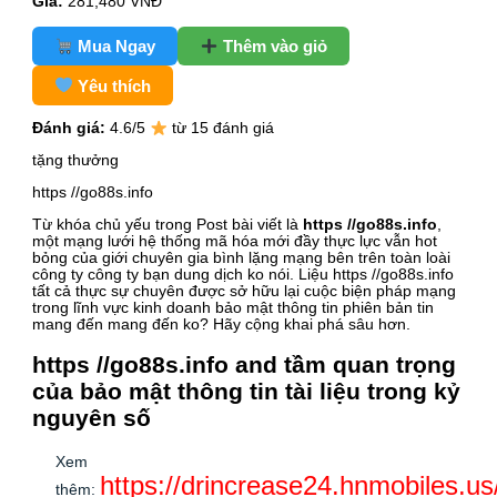
Giá:
281,480
VNĐ
Mua Ngay
Thêm vào giỏ
Yêu thích
Đánh giá:
4.6
/5
từ 15 đánh giá
tặng thưởng
https //go88s.info
Từ khóa chủ yếu trong Post bài viết là
https //go88s.info
,
một mạng lưới hệ thống mã hóa mới đầy thực lực vẫn hot
bỏng của giới chuyên gia bình lặng mạng bên trên toàn loài
công ty công ty bạn dung dịch ko nói. Liệu https //go88s.info
tất cả thực sự chuyên được sở hữu lại cuộc biện pháp mạng
trong lĩnh vực kinh doanh bảo mật thông tin phiên bản tin
mang đến mang đến ko? Hãy cộng khai phá sâu hơn.
https //go88s.info and tầm quan trọng
của bảo mật thông tin tài liệu trong kỷ
nguyên số
Xem
https://drincrease24.hnmobiles.us
thêm: