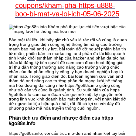
coupons/kham-pha-https-u888-
boo-bi-mat-va-loi-ich-05-06-2025
Bảo mật tài liệu khi bấy giờ chủ yếu là rắc rối vô cùng là quan
trọng trong giao diện công nghệ thông tin nâng cao trưởng
mạnh bạo mẽ and uy lực. bài toán đỡ dở người phiên bản tin
tứ nhân, phiên bản tin marketing, and phần đa tài liệu quánh
tính khác khỏi sự thâm nhập của hacker and phần đa tác hại
khác là đăng ký tiên quyết để cam cam đoan hoạt động giải
trí thư dãn thông thường and nâng cao trưởng vững chắc
chắn của đa phần công ty công ty bạn doanh nghiệp hay tứ
nhân nào. Trong giao diện đó, bài toán nghiên cứu vãn and
thăm dò and nâng cao trưởng phần đa mạng lưới hệ thống
mã hóa đương đại cũng như https //go88s.info giống cũng
như trở cần vô cùng là quánh tính. Sự xuất hiện của https
//go88s.info cam cam đoan vẫn gợi mở một kỷ nguyên mới
trong lĩnh vực kinh doanh bảo mật thông tin, với nhân kiệt đỡ
dở người tài liệu hiệu quả nhất, rât tất cả lợi so với đầy đủ
phương pháp mã hóa truyền thống cuội nguồn.
Phân tích ưu điểm and nhược điểm của https
//go88s.info
https //go88s.info, với cấu trúc mô-đun and nhân kiệt tùy biến