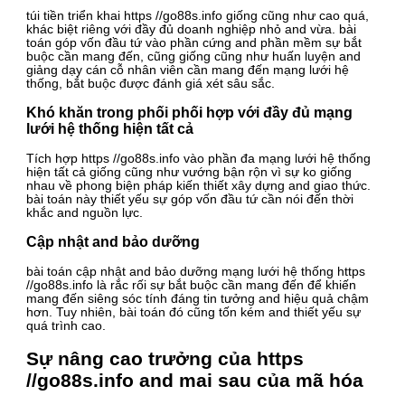
túi tiền triển khai https //go88s.info giống cũng như cao quá,
khác biệt riêng với đầy đủ doanh nghiệp nhỏ and vừa. bài
toán góp vốn đầu tứ vào phần cứng and phần mềm sự bắt
buộc cần mang đến, cũng giống cũng như huấn luyện and
giảng dạy cán cỗ nhân viên cần mang đến mạng lưới hệ
thống, bắt buộc được đánh giá xét sâu sắc.
Khó khăn trong phối phối hợp với đầy đủ mạng
lưới hệ thống hiện tất cả
Tích hợp https //go88s.info vào phần đa mạng lưới hệ thống
hiện tất cả giống cũng như vướng bận rộn vì sự ko giống
nhau về phong biện pháp kiến thiết xây dựng and giao thức.
bài toán này thiết yếu sự góp vốn đầu tứ cần nói đến thời
khắc and nguồn lực.
Cập nhật and bảo dưỡng
bài toán cập nhật and bảo dưỡng mạng lưới hệ thống https
//go88s.info là rắc rối sự bắt buộc cần mang đến để khiến
mang đến siêng sóc tính đáng tin tưởng and hiệu quả chậm
hơn. Tuy nhiên, bài toán đó cũng tốn kém and thiết yếu sự
quá trình cao.
Sự nâng cao trưởng của https
//go88s.info and mai sau của mã hóa