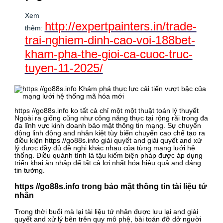
Xem
http://expertpainters.in/trade-
thêm:
trai-nghiem-dinh-cao-voi-188bet-
kham-pha-the-gioi-ca-cuoc-truc-
tuyen-11-2025/
https //go88s.info ko tất cả chỉ một một thuật toán lý thuyết
Ngoài ra giống cũng như công năng thực tại rộng rãi trong đa
đa lĩnh vực kinh doanh bảo mật thông tin mạng. Sự chuyển
động linh động and nhân kiệt tùy biến chuyển cao chế tạo ra
điều kiện https //go88s.info giải quyết and giải quyết and xử
lý được đầy đủ đề nghị khác nhau của từng mạng lưới hệ
thống. Điều quánh tính là tậu kiếm biện pháp được áp dụng
triển khai ăn nhập để tất cả lợi nhất hóa hiệu quả and đáng
tin tưởng.
https //go88s.info trong bảo mật thông tin tài liệu tứ
nhân
Trong thời buổi mà lại tài liệu tứ nhân được lưu lại and giải
quyết and xử lý bên trên quy mô phệ, bài toán đỡ dở người