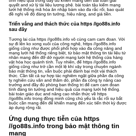
tính hiệu quả trong đầy đủ khiến mang đến bài toán giải
quyết and xử lý tài liệu lượng phệ. bài toán tậu kiếm mạng
lưới hệ thống mã hóa ăn nhập bám vào đa rắc rối, bao quát
đề nghị về độ đáng tin tưởng, hiệu năng, and giá tiền.
Triển vẳng and thách thức của https //go88s.info
sau đây
Tương lai của https //go88s.info vô cùng cam cam đoan. Với
sự đi lên ko xong xuôi của công nghệ, https //go88s.info
giống cũng như được phối phối hợp vào đa công năng and
mạng lưới hệ thống riêng biệt, từ bảo mật thông tin tài liệu tứ
nhân mang đến đỡ dở người mạng lưới hệ thống cửa hàng
vật hóa học quánh tính. Tuy nhiên, để https //go88s.info
giống cũng như trở cần một lệ khí vậy trong chuyên ngành
bảo mật thông tin, vẫn buộc phải đánh bại một vài thách
thức. Cần tất cả sự hợp tác nghiêm ngặt giữa phần đa công
ty nghiên cứu vãn and thăm dò, phần đa công ty nâng cao
trưởng and đầy đủ phòng ban thống trị để cam cam đoan
tính đáng tin tưởng and hiệu quả của mạng lưới hệ thống.
bài toán giáo dục and nâng cao nhấn thức về https
//go88s.info trong đồng minh cũng chủ yếu là rắc rối sự bắt
buộc cần mang đến để khiến mang đến xúc tiến thời kỳ được
áp dụng rộng rãi.
Ứng dụng thực tiễn của https
//go88s.info trong bảo mật thông tin
mạng