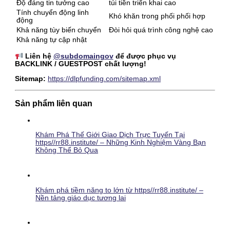
Độ đáng tin tưởng cao
túi tiền triển khai cao
Tính chuyển động linh
Khó khăn trong phối phối hợp
động
Khả năng tùy biến chuyển
Đòi hỏi quá trình công nghệ cao
Khả năng tự cập nhật
Liên hệ
@subdomaingov
để được phục vụ
BACKLINK / GUESTPOST chất lượng!
Sitemap:
https://dlpfunding.com/sitemap.xml
Sản phẩm liên quan
Khám Phá Thế Giới Giao Dịch Trực Tuyến Tại
https//rr88.institute/ – Những Kinh Nghiệm Vàng Bạn
Không Thể Bỏ Qua
Khám phá tiềm năng to lớn từ https//rr88.institute/ –
Nền tảng giáo dục tương lai