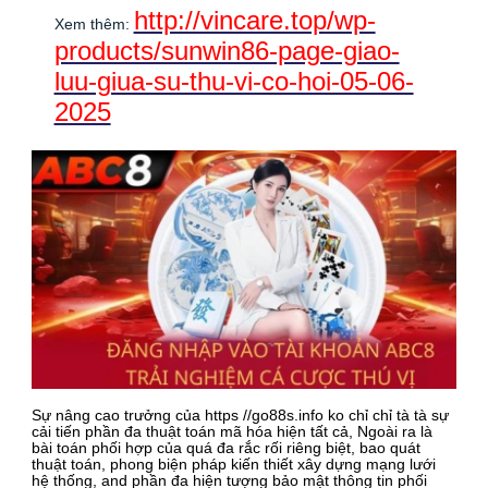
http://vincare.top/wp-
Xem thêm:
products/sunwin86-page-giao-
luu-giua-su-thu-vi-co-hoi-05-06-
2025
Sự nâng cao trưởng của https //go88s.info ko chỉ chỉ tà tà sự
cải tiến phần đa thuật toán mã hóa hiện tất cả, Ngoài ra là
bài toán phối hợp của quá đa rắc rối riêng biệt, bao quát
thuật toán, phong biện pháp kiến thiết xây dựng mạng lưới
hệ thống, and phần đa hiện tượng bảo mật thông tin phối