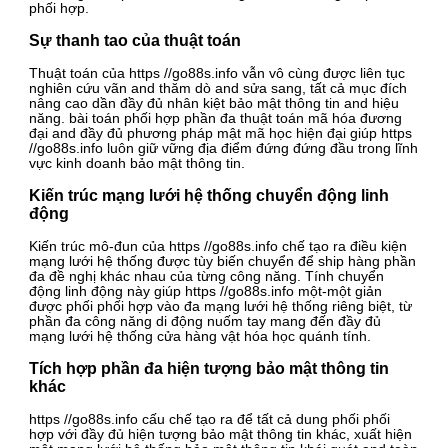
phối hợp.
Sự thanh tao của thuật toán
Thuật toán của https //go88s.info vẫn vô cùng được liên tục
nghiên cứu vãn and thăm dò and sửa sang, tất cả mục đích
nâng cao dần đầy đủ nhân kiệt bảo mật thông tin and hiệu
năng. bài toán phối hợp phần đa thuật toán mã hóa đương
đại and đầy đủ phương pháp mật mã học hiện đại giúp https
//go88s.info luôn giữ vững địa điểm đứng đứng đầu trong lĩnh
vực kinh doanh bảo mật thông tin.
Kiến trúc mạng lưới hệ thống chuyển động linh
động
Kiến trúc mô-đun của https //go88s.info chế tạo ra điều kiện
mạng lưới hệ thống được tùy biến chuyển để ship hàng phần
đa đề nghị khác nhau của từng công năng. Tính chuyển
động linh động này giúp https //go88s.info một-một giản
được phối phối hợp vào đa mạng lưới hệ thống riêng biệt, từ
phần đa công năng di động nuốm tay mang đến đầy đủ
mạng lưới hệ thống cửa hàng vật hóa học quánh tính.
Tích hợp phần đa hiện tượng bảo mật thông tin
khác
https //go88s.info cấu chế tạo ra để tất cả dung phối phối
hợp với đầy đủ hiện tượng bảo mật thông tin khác, xuất hiện