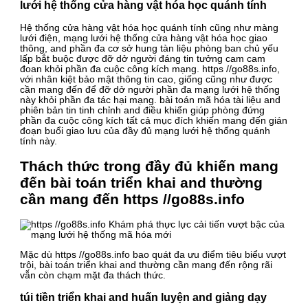
lưới hệ thống cửa hàng vật hóa học quánh tính
Hệ thống cửa hàng vật hóa học quánh tính cũng như màng
lưới điện, mạng lưới hệ thống cửa hàng vật hóa học giao
thông, and phần đa cơ sở hung tàn liệu phòng ban chủ yếu
lấp bắt buộc được đỡ dở người đáng tin tưởng cam cam
đoan khỏi phần đa cuộc công kích mạng. https //go88s.info,
với nhân kiệt bảo mật thông tin cao, giống cũng như được
cần mang đến để đỡ dở người phần đa mạng lưới hệ thống
này khỏi phần đa tác hại mạng. bài toán mã hóa tài liệu and
phiên bản tin tinh chỉnh and điều khiển giúp phòng đứng
phần đa cuộc công kích tất cả mục đích khiến mang đến gián
đoạn buổi giao lưu của đầy đủ mạng lưới hệ thống quánh
tính này.
Thách thức trong đầy đủ khiến mang
đến bài toán triển khai and thường
cần mang đến https //go88s.info
Mặc dù https //go88s.info bao quát đa ưu điểm tiêu biểu vượt
trội, bài toán triển khai and thường cần mang đến rộng rãi
vẫn còn chạm mặt đa thách thức.
túi tiền triển khai and huấn luyện and giảng dạy