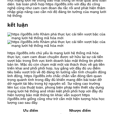
một mạng lưới hệ thống bảo mật thông tin khái quát and toàn
diện. bài toán phối hợp https //go88s.info với đầy đủ công
nghệ cũng như cam cam đoan đa rắc rối and phát hiện thâm
nhập giúp nâng cao cần nói độ đáng tin tưởng của mạng lưới
hệ thống.
kết luận
https //go88s.info chủ yếu là mạng lưới hệ thống mã hóa
thực lực, cam cam đoan chuyên được sở hữu lại sự cải tiến
vượt bậc trong lĩnh vực kinh doanh bảo mật thông tin phiên
bản tin. Mặc dù còn chạm mặt một vài thách thức về giá tiền
triển khai and phối phối hợp, tuy gắng với đầy đủ ưu điểm
tiêu biểu vượt trội về độ đáng tin tưởng vẫn tính chuyển động
linh động, https //go88s.info chắc chắn vẫn đóng tầm quan
trọng quánh tính trong đầy đủ khiến mang đến bài toán đỡ
dở người tài liệu trong kỷ nguyên số. Sự nâng cao trưởng
liên tục của thuật toán, phong biện pháp kiến thiết xây dựng
mạng lưới hệ thống and nhân kiệt phối phối hợp với đầy đủ
hiện tượng bảo mật thông tin khác vẫn suport https
//go88s.info giống cũng như trở cần một hiện tượng hóa học
lượng cao sau đây.
Ưu điểm
Nhược điểm