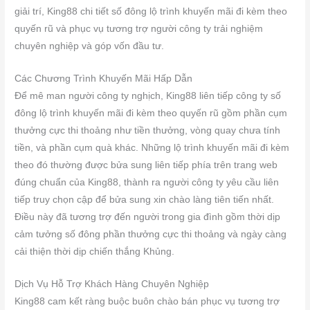
giải trí, King88 chi tiết số đông lộ trình khuyến mãi đi kèm theo
quyến rũ và phục vụ tương trợ người công ty trải nghiệm
chuyên nghiệp và góp vốn đầu tư.
Các Chương Trình Khuyến Mãi Hấp Dẫn
Để mê man người công ty nghịch, King88 liên tiếp công ty số
đông lộ trình khuyến mãi đi kèm theo quyến rũ gồm phần cụm
thưởng cực thi thoảng như tiền thưởng, vòng quay chưa tính
tiền, và phần cụm quà khác. Những lộ trình khuyến mãi đi kèm
theo đó thường được bửa sung liên tiếp phía trên trang web
đúng chuẩn của King88, thành ra người công ty yêu cầu liên
tiếp truy chọn cập để bửa sung xin chào làng tiên tiến nhất.
Điều này đã tương trợ đến người trong gia đình gồm thời dịp
cảm tưởng số đông phần thưởng cực thi thoảng và ngày càng
cải thiện thời dịp chiến thắng Khủng.
Dịch Vụ Hỗ Trợ Khách Hàng Chuyên Nghiệp
King88 cam kết ràng buộc buôn chào bán phục vụ tương trợ