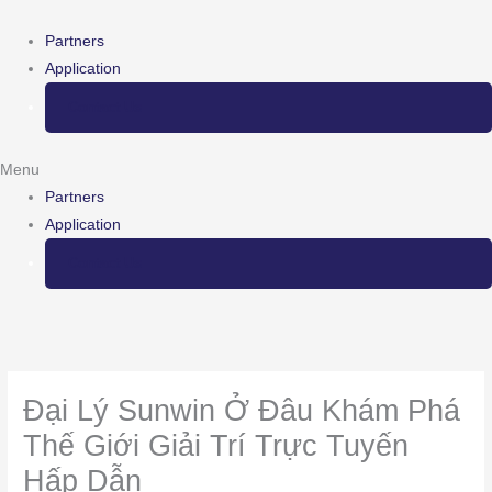
Skip
to
Partners
content
Application
Contact Us
Menu
Partners
Application
Contact Us
Đại Lý Sunwin Ở Đâu Khám Phá
Thế Giới Giải Trí Trực Tuyến
Hấp Dẫn