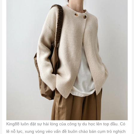
King88 luôn đặt sự hài lòng của công ty du học lên top đầu. Có
lẽ nỗ lực, xung vòng vèo vấn đề buôn chào bán cụm trò nghịch