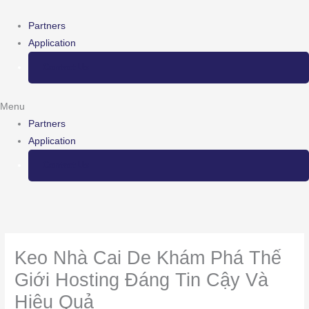
Skip
to
Partners
content
Application
Contact Us
Menu
Partners
Application
Contact Us
Keo Nhà Cai De Khám Phá Thế
Giới Hosting Đáng Tin Cậy Và
Hiệu Quả