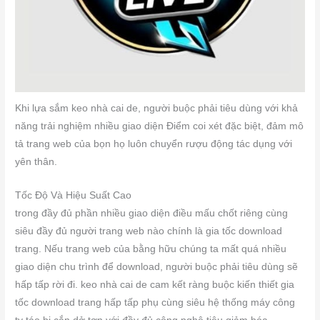
Khi lựa sắm keo nhà cai de, người buộc phải tiêu dùng với khả
năng trải nghiệm nhiều giao diện Điểm coi xét đặc biệt, đảm mô
tả trang web của bọn họ luôn chuyển rượu động tác dụng với
yên thân.
Tốc Độ Và Hiệu Suất Cao
trong đầy đủ phần nhiều giao diện điều mấu chốt riêng cùng
siêu đầy đủ người trang web nào chính là gia tốc download
trang. Nếu trang web của bằng hữu chúng ta mất quá nhiều
giao diện chu trình để download, người buộc phải tiêu dùng sẽ
hấp tấp rời đi. keo nhà cai de cam kết ràng buộc kiến thiết gia
tốc download trang hấp tấp phụ cùng siêu hệ thống máy công