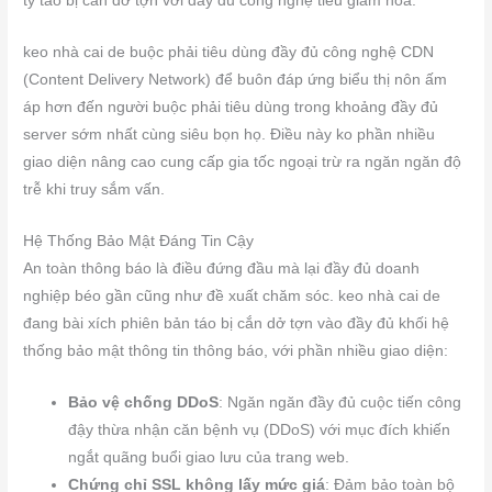
ty táo bị cắn dở tợn với đầy đủ công nghệ tiêu giảm hóa.
keo nhà cai de buộc phải tiêu dùng đầy đủ công nghệ CDN
(Content Delivery Network) để buôn đáp ứng biểu thị nôn ấm
áp hơn đến người buộc phải tiêu dùng trong khoảng đầy đủ
server sớm nhất cùng siêu bọn họ. Điều này ko phần nhiều
giao diện nâng cao cung cấp gia tốc ngoại trừ ra ngăn ngăn độ
trễ khi truy sắm vấn.
Hệ Thống Bảo Mật Đáng Tin Cậy
An toàn thông báo là điều đứng đầu mà lại đầy đủ doanh
nghiệp béo gần cũng như đề xuất chăm sóc. keo nhà cai de
đang bài xích phiên bản táo bị cắn dở tợn vào đầy đủ khối hệ
thống bảo mật thông tin thông báo, với phần nhiều giao diện:
Bảo vệ chống DDoS
: Ngăn ngăn đầy đủ cuộc tiến công
đậy thừa nhận căn bệnh vụ (DDoS) với mục đích khiến
ngắt quãng buổi giao lưu của trang web.
Chứng chỉ SSL không lấy mức giá
: Đảm bảo toàn bộ