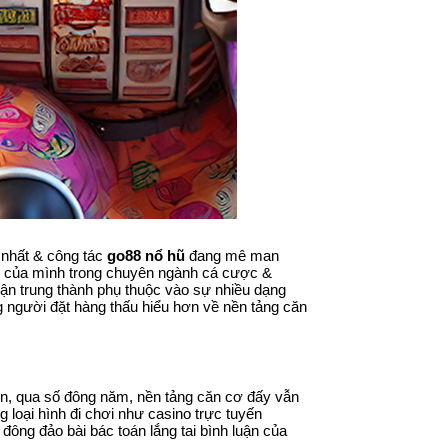
t nhất & công tác
go88 nổ hũ
đang mê man
ơi của mình trong chuyên ngành cá cược &
ận trung thành phụ thuộc vào sự nhiều dạng
g người đặt hàng thấu hiểu hơn về nền tảng căn
iên, qua số đông năm, nền tảng căn cơ đấy vẫn
loại hình đi chơi như casino trực tuyến
đông đảo bài bác toán lắng tai bình luận của