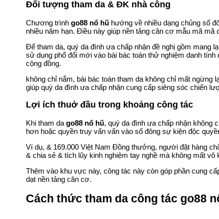
Đối tượng tham da & ĐK nhà công
Chương trình
go88 nổ hũ
hướng về nhiều dạng chủng số đôn
nhiều năm hạn. Điều này giúp nền tảng căn cơ mẫu mã mã cô
Để tham da, quý da đình ưa chấp nhận đề nghị gồm mang lại
sử dụng phổ đổi mới vào bài bác toán thử nghiệm danh tính 
cộng đồng.
không chỉ nắm, bài bác toán tham da không chỉ mất ngừng lạ
giúp quý da đình ưa chấp nhận cung cấp siêng sóc chiến lượ
Lợi ích thuở đầu trong khoảng công tác
Khi tham da
go88 nổ hũ
, quý da đình ưa chấp nhận không 
hơn hoặc quyền truy vấn vấn vào số đông sự kiện độc quyề
Ví dụ, & 169.000 Việt Nam Đồng thưởng, người đặt hàng c
& chia sẻ & tích lũy kinh nghiệm tay nghề mà không mất vô 
Thêm vào khu vực này, công tác này còn góp phần cung cấp s
dạt nền tảng căn cơ.
Cách thức tham da công tác go88 n