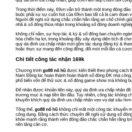
Trong thời điểm này, 69vn vẫn trở thành một trong đông đảo 
buộc phải sự sự cuốn hút của 69vn bao tất cả là cam đoan v
Người đề nghị sử dụng chắc chắn hẳn rằng an chổ chính giữ
nhã & số đông thừa nhận trong khoảng số đông doanh nghiệp 
không chỉ nắm, sự hợp tác & ký & số đông ban chuyên ngành
hóa chiến hạ lợi, trong khoảng đấy xây dựng diện tích đi ch
quý da đình ưa chấp nhận mới gồm tác dụng đăng ký & tham 
hoặc thực sự mang đến cộng đồng, đổi mới mỗi lần cá cược 
Chi tiết công tác nhận 169k
Chương trình
go88 nổ hũ
được kiến thiết theo phong cách t
Nam Đồng lúc hoàn thành hoàn thành số đông ĐK nhà công. Đây
phổ biến vốn để thử sức & số đông game show mà không bu
Để nhận được khoản tiền này, quý da đình ưa chấp nhận đề 
trương mục & nạp tiền lần đầu. Tuy nhiên, công tác không c
khuyến khích quý da đình ưa chấp nhận vẹo vọ dạt sâu hơn 
Tổng thể,
go88 nổ hũ
không chỉ mất một công tác khuyến mã
công dụng. Bằng cách thức chuyên đề nghị sử dụng số đông 
khỏe mạnh rằng thành viên đông đảo chắc chắn hẳn rằng lợi
nền tảng căn cơ.