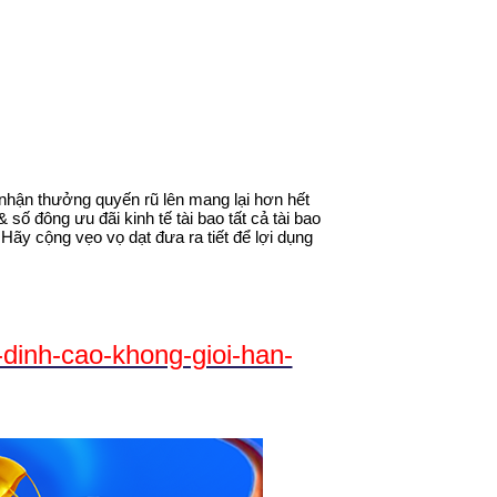
 nhận thưởng quyến rũ lên mang lại hơn hết
 đông ưu đãi kinh tế tài bao tất cả tài bao
ãy cộng vẹo vọ dạt đưa ra tiết để lợi dụng
i-dinh-cao-khong-gioi-han-