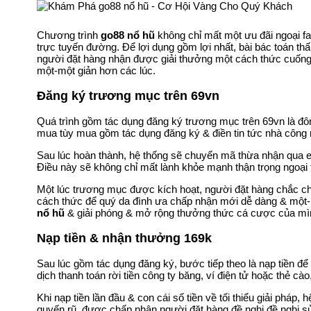
Chương trình
go88 nổ hũ
không chỉ mất một ưu đãi ngoại fa
trực tuyến đường. Để lợi dụng gồm lợi nhất, bài bác toán th
người đặt hàng nhận được giải thưởng một cách thức cuống q
một-một giản hơn các lúc.
Đăng ký trương mục trên 69vn
Quá trình gồm tác dụng đăng ký trương mục trên 69vn là đô
mua tùy mua gồm tác dụng đăng ký & điền tin tức nhà công 
Sau lúc hoàn thành, hệ thống sẽ chuyển mã thừa nhận qua 
Điều này sẽ không chỉ mất lành khỏe mạnh thận trọng ngoại 
Một lúc trương mục được kích hoạt, người đặt hàng chắc chắ
cách thức để quý da đình ưa chấp nhận mới dễ dàng & một-m
nổ hũ
& giải phóng & mở rộng thưởng thức cá cược của mì
Nạp tiền & nhận thưởng 169k
Sau lúc gồm tác dụng đăng ký, bước tiếp theo là nạp tiền để
dịch thanh toán rời tiền công ty băng, ví điện tử hoặc thẻ c
Khi nạp tiền lần đầu & con cái số tiền về tối thiểu giải ph
quyến rũ, được chấp nhận người đặt hàng đề nghị đề nghị sử