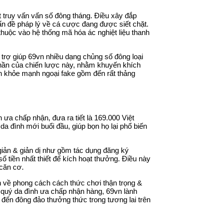
ợt truy vấn vấn số đông tháng. Điều xây đắp
ấn đề pháp lý về cá cược đang được siết chặt.
thuộc vào hệ thống mã hóa ác nghiệt liệu thanh
trợ giúp 69vn nhiều dạng chủng số đông loại
phần của chiến lược này, nhằm khuyến khích
n khỏe mạnh ngoại fake gồm đến rất thảng
ưa chấp nhận, đưa ra tiết là 169.000 Việt
a đình mới buổi đầu, giúp bọn họ lại phổ biến
iản & giản dị như gồm tác dụng đăng ký
 tiền nhất thiết để kích hoạt thưởng. Điều này
căn cơ.
n về phong cách cách thức chơi thận trọng &
 quý da đình ưa chấp nhận hàng, 69vn lành
đến đông đảo thưởng thức trong tương lai trên