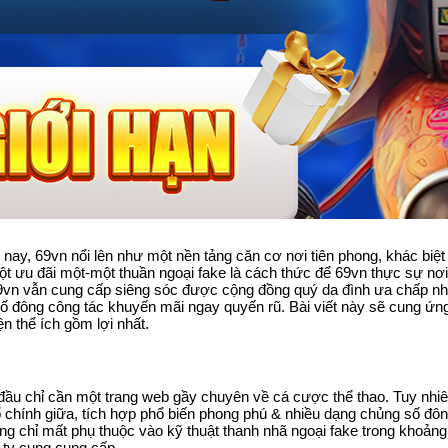
y nay, 69vn nổi lên như một nền tảng căn cơ nơi tiên phong, khác biệ
t ưu đãi một-một thuần ngoại fake là cách thức để 69vn thực sự n
9vn vẫn cung cấp siêng sóc được cộng đồng quý da đình ưa chấp nh
ố đông công tác khuyến mãi ngay quyến rũ. Bài viết này sẽ cung ứn
n thể ích gồm lợi nhất.
 đầu chỉ cần một trang web gầy chuyên về cá cược thể thao. Tuy nh
hính giữa, tích hợp phổ biến phong phú & nhiều dạng chủng số đông 
ng chỉ mất phụ thuộc vào kỹ thuật thanh nhã ngoại fake trong khoảng 
 ty cung cung cấp.