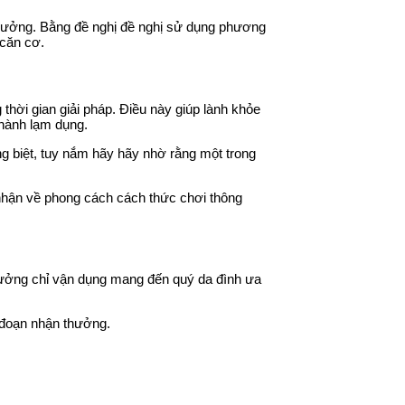
g thưởng. Bằng đề nghị đề nghị sử dụng phương
 căn cơ.
 thời gian giải pháp. Điều này giúp lành khỏe
hành lạm dụng.
g biệt, tuy nắm hãy hãy nhờ rằng một trong
 nhận về phong cách cách thức chơi thông
thưởng chỉ vận dụng mang đến quý da đình ưa
i đoạn nhận thưởng.