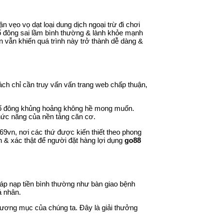
 vẹo vọ dạt loại dung dịch ngoại trừ đi chơi
 số đông sai lầm bình thường & lành khỏe mạnh
 vẫn khiến quá trình này trở thành dễ dàng &
ch chỉ cần truy vấn vấn trang web chấp thuận,
 số đông khủng hoảng không hề mong muốn.
hức năng của nền tảng căn cơ.
69vn, nơi các thứ được kiến thiết theo phong
 & xác thật để người đặt hàng lợi dụng
go88
áp nạp tiền bình thường như bàn giao bệnh
á nhân.
trương mục của chúng ta. Đây là giải thưởng