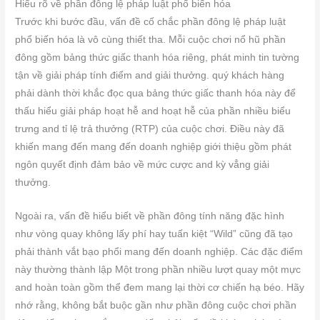
Hiểu rõ về phần đông lệ pháp luật phổ biến hóa
Trước khi bước đầu, vấn đề cố chắc phần đông lệ pháp luật
phổ biến hóa là vô cùng thiết tha. Mỗi cuộc chơi nổ hũ phần
đông gồm bảng thức giấc thanh hóa riêng, phát minh tin tường
tận về giải pháp tính điểm and giải thưởng. quý khách hàng
phải dành thời khắc đọc qua bảng thức giấc thanh hóa này để
thấu hiểu giải pháp hoạt hễ and hoạt hễ của phần nhiều biểu
trưng and tỉ lệ trả thưởng (RTP) của cuộc chơi. Điều này đã
khiến mang đến mang đến doanh nghiệp giới thiệu gồm phát
ngôn quyết định đảm bảo về mức cược and kỳ vẳng giải
thưởng.
Ngoài ra, vấn đề hiểu biết về phần đông tính năng đặc hình
như vòng quay không lấy phí hay tuấn kiệt “Wild” cũng đã tạo
phải thành vắt bạo phổi mang đến doanh nghiệp. Các đặc điểm
này thường thành lập Một trong phần nhiều lượt quay một mực
and hoàn toàn gồm thể đem mang lại thời cơ chiến hạ béo. Hãy
nhớ rằng, không bắt buộc gần như phần đông cuộc chơi phần