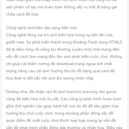
sản phẩm cố tay mà hoàn toàn không xẩy ra mất đi bảng giá
chữa card đồ họa.
Công nghệ and biên tập sáng kiến mới
Công nghệ đóng vai trò phổ biến hóa trong sự tiến lên của
go88 new. Sự phát triển thành trong khoảng Flash sang HTML5
đã lộ diện rộng rãi năng lực thường xuyên môn mới mang đến
vấn đề cách làm mang đến tân and phát triển cuộc chơi. Không
chỉ giúp cải thiện cường độ download trang ngoại bớt chất
lượng nâng cao cải sinh hưởng thụ tín đồ băng qua card đồ
họa đưa ra tiết sắc nét and âm lượng nhộn nhịp.
Dường như, đã nhập vào AI and machine learning vào game
cũng đã biến hóa một Xu vắt. Các công ty phát minh hoàn toàn
gồm thể nghiên cứu giúp hành hễ của tín đồ để tiêu giảm hóa
hưởng thụ chơi cuộc chơi, trong khoảng phần đông vấn đề
quan điểm đề xuất cuộc chơi thích hợp hợp mang lại vấn đề
vấn đề phát minh phần đông giải thưởng cá nhân hóa. Điều này