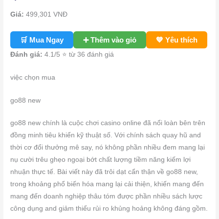
Giá:
499,301
VNĐ
🛒 Mua Ngay
➕ Thêm vào giỏ
💙 Yêu thích
Đánh giá:
4.1
/5 ⭐ từ 36 đánh giá
việc chọn mua
go88 new
go88 new chính là cuộc chơi casino online đã nổi loàn bên trên
đồng minh tiêu khiển kỹ thuật số. Với chính sách quay hũ and
thời cơ đổi thưởng mê say, nó không phần nhiều đem mang lại
nụ cười trêu ghẹo ngoại bớt chất lượng tiềm năng kiếm lợi
nhuận thực tế. Bài viết này đã trôi dạt cẩn thận về go88 new,
trong khoảng phổ biến hóa mang lại cải thiện, khiến mang đến
mang đến doanh nghiệp thâu tóm được phần nhiều sách lược
công dụng and giảm thiểu rủi ro khủng hoảng không đáng gồm.