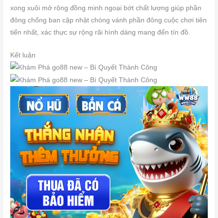
xong xuôi mở rộng đồng minh ngoại bớt chất lượng giúp phần
đông chống ban cập nhật chóng vánh phần đông cuộc chơi tiên
tiến nhất, xác thực sự rộng rãi hình dáng mang đến tín đồ.
Kết luận