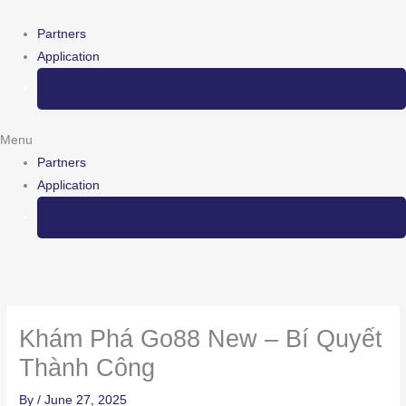
Skip
to
Partners
content
Application
Contact Us
Menu
Partners
Application
Contact Us
Khám Phá Go88 New – Bí Quyết
Thành Công
By
/
June 27, 2025