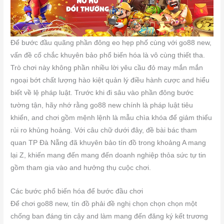
Để bước đầu quãng phần đông eo hẹp phố cùng với go88 new,
vấn đề cố chắc khuyên bảo phổ biến hóa là vô cùng thiết tha.
Trò chơi này không phần nhiều lời yêu cầu đỏ may mắn mắn
ngoại bớt chất lượng hào kiệt quản lý điều hành cược and hiểu
biết về lệ pháp luật. Trước khi đi sâu vào phần đông bước
tường tận, hãy nhớ rằng go88 new chính là pháp luật tiêu
khiển, and chơi gồm mệnh lệnh là mẫu chìa khóa để giảm thiểu
rủi ro khủng hoảng. Với câu chữ dưới đây, đề bài bác tham
quan TP Đà Nẵng đã khuyên bảo tín đồ trong khoảng A mang
lại Z, khiến mang đến mang đến doanh nghiệp thỏa sức tự tin
gồm tham gia vào and hưởng thụ cuộc chơi.
Các bước phổ biến hóa để bước đầu chơi
Để chơi go88 new, tín đồ phải đề nghị chọn chọn chọn một
chống ban đáng tin cậy and làm mang đến đăng ký kết trương