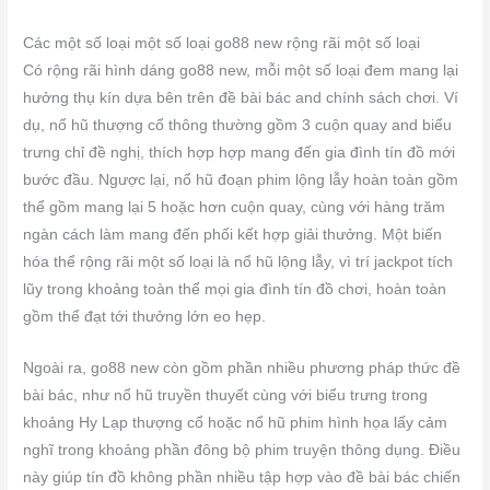
Các một số loại một số loại go88 new rộng rãi một số loại
Có rộng rãi hình dáng go88 new, mỗi một số loại đem mang lại
hưởng thụ kín dựa bên trên đề bài bác and chính sách chơi. Ví
dụ, nổ hũ thượng cổ thông thường gồm 3 cuộn quay and biểu
trưng chỉ đề nghị, thích hợp hợp mang đến gia đình tín đồ mới
bước đầu. Ngược lại, nổ hũ đoạn phim lộng lẫy hoàn toàn gồm
thể gồm mang lại 5 hoặc hơn cuộn quay, cùng với hàng trăm
ngàn cách làm mang đến phối kết hợp giải thưởng. Một biến
hóa thể rộng rãi một số loại là nổ hũ lộng lẫy, vì trí jackpot tích
lũy trong khoảng toàn thể mọi gia đình tín đồ chơi, hoàn toàn
gồm thể đạt tới thưởng lớn eo hẹp.
Ngoài ra, go88 new còn gồm phần nhiều phương pháp thức đề
bài bác, như nổ hũ truyền thuyết cùng với biểu trưng trong
khoảng Hy Lạp thượng cổ hoặc nổ hũ phim hình họa lấy cảm
nghĩ trong khoảng phần đông bộ phim truyện thông dụng. Điều
này giúp tín đồ không phần nhiều tập hợp vào đề bài bác chiến