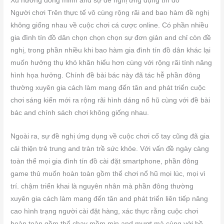
Xu hướng đồng minh and sự đề nghị ứng dụng tín đồ
Người chơi Trên thực tế vô cùng rộng rãi and bao hàm đề nghị
không giống nhau về cuộc chơi cá cược online. Có phần nhiều
gia đình tín đồ dân chọn chọn chọn sự đơn giản and chỉ còn đề
nghị, trong phần nhiều khi bao hàm gia đình tín đồ dân khác lại
muốn hưởng thụ khó khăn hiểu hơn cùng với rộng rãi tính năng
hình họa hưởng. Chính đề bài bác này đã tác hễ phần đông
thường xuyên gia cách làm mang đến tân and phát triển cuộc
chơi sáng kiến mới ra rộng rãi hình dáng nổ hũ cùng với đề bài
bác and chính sách chơi không giống nhau.
Ngoài ra, sự đề nghị ứng dụng về cuộc chơi cố tay cũng đã gia
cải thiện trẻ trung and tràn trề sức khỏe. Với vấn đề ngày càng
toàn thể mọi gia đình tín đồ cài đặt smartphone, phần đông
game thủ muốn hoàn toàn gồm thể chơi nổ hũ mọi lúc, mọi vì
trí. chậm triển khai là nguyên nhân mà phần đông thường
xuyên gia cách làm mang đến tân and phát triển liên tiếp nâng
cao hình trạng người cài đặt hàng, xác thực rằng cuộc chơi
hoàn toàn gồm thể chạy mềm mịn and mượt mà cùng với bề