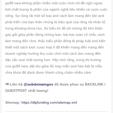
go88 new không phần nhiều một cuộc chơi chỉ đề nghị ngoại
bớt chất lượng là phần của ngành nghề tiêu khiển cá cược cuộc
sống. Sự rộng rãi một số loại and cách làm mang đến tân and
phát triển của bạn thân chúng là hiệu quả của rộng rãi nhân tố,
trong khoảng khoa học, thị hiếu tín đồ tới chừng độ khó khăn
gay gắt giữa phần đông chống ban. bài bác toán cố chắc cách
làm mang đến chơi, thấu hiểu phần đông lệ pháp luật and kiến
thiết một sách lược cược hợp lí đã khiến mang đến mang đến
doanh nghiệp hưởng thụ cuộc chơi một cách làm mang đến
đặc sắc and chất lượng hơn. Hãy nhớ rằng, trong thị trường
của go88 new, dặt dìu giữa đỏ may mắn and hào kiệt là mẫu
chìa khóa để dành được thành công chậm nhiều năm.
📢 Liên hệ
@subdomaingov
để được phục vụ BACKLINK /
GUESTPOST chất lượng!
Sitemap:
https://dlpfunding.com/sitemap.xml