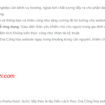
nghiệp căn bệnh vụ hosting, ngoại bớt chất lượng đẩy ra cho phần đ
ng.
o vệ thông báo cá nhân cũng như tăng cường độ tin tưởng cho websi
dễ ứng dụng
: Giao diện thân yêu khiến cho cho người trong gia đìn
ện tích Khủng kiến thức cũng như nhân tài kỹ thuật.
 Gia Công hóa website ngay trong khoảng trong căn nguyên, khiến cho
zi.com
//nohu.host/, bước tiếp theo là tậu hiểu cách thức Gia Công hóa we