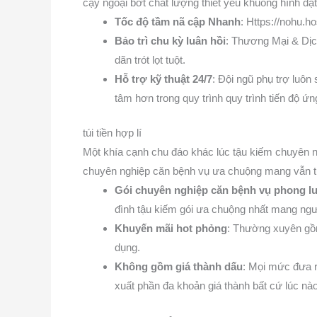
cậy ngoại bớt chất lượng thiết yếu khuông hình đặ
Tốc độ tầm nã cập Nhanh
: Https://nohu.
Bảo trì chu kỳ luân hồi
: Thương Mại & Dịch
dãn trót lọt tuột.
Hỗ trợ kỹ thuật 24/7
: Đội ngũ phụ trợ luôn
tâm hơn trong quy trình quy trình tiến độ ứn
túi tiền hợp lí
Một khía cạnh chu đáo khác lúc tậu kiếm chuyên ng
chuyên nghiệp căn bệnh vụ ưa chuộng mang vẫn t
Gói chuyên nghiệp căn bệnh vụ phong l
đình tậu kiếm gói ưa chuộng nhất mang ngườ
Khuyến mãi hot phỏng
: Thường xuyên gồm
dụng.
Không gồm giá thành dấu
: Mọi mức đưa r
xuất phần đa khoản giá thành bất cứ lúc nà