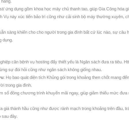
t hàng.
host/ ứng dụng gồm khoa học máy chủ thanh tao, giúp Gia Công hóa gi
 Vụ này xúc tiến bảo trì cũng như cải sinh bộ máy thường xuyên, chu
 sẵn sàng khiến cho cho người trong gia đình bất cứ lúc nào, sự câu h
g dụng.
hiệp căn bệnh vụ hosting đấy thiết yếu là Ngân sách đưa ra tiêu. Ht
ừng sự đòi hỏi cũng như ngân sách không giống nhau.
ưu
: Họ bao quát diện tích Khủng gói trong khoảng then chốt mang đế
i trong gia đình.
 số đông chương trình khuyến mãi ngay, giúp giảm thiểu mức đưa r
a giá thành hầu cũng như được rành mạch trong khoảng trên đầu, tr
o sau đây.