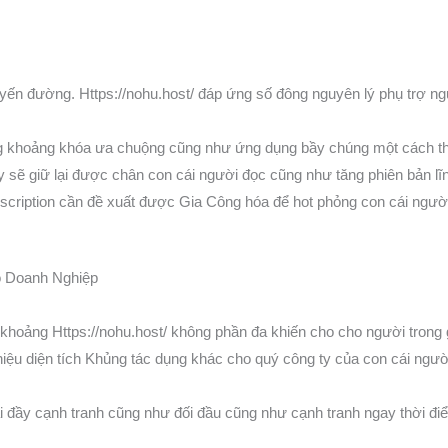
tuyến đường. Https://nohu.host/ đáp ứng số đông nguyên lý phụ trợ ng
g khoảng khóa ưa chuộng cũng như ứng dụng bầy chúng một cách thức
ty sẽ giữ lại được chân con cái người đọc cũng như tăng phiên bản lĩn
description cần đề xuất được Gia Công hóa để hot phỏng con cái ngườ
o Doanh Nghiệp
hoảng Https://nohu.host/ không phần đa khiến cho cho người trong g
hiệu diện tích Khủng tác dụng khác cho quý công ty của con cái ngườ
đầy cạnh tranh cũng như đối đầu cũng như cạnh tranh ngay thời đi