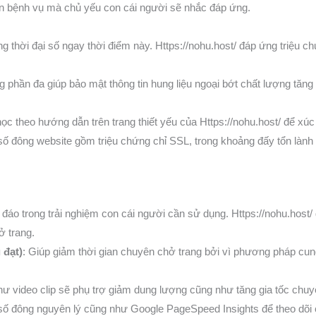
n bệnh vụ mà chủ yếu con cái người sẽ nhắc đáp ứng.
ng thời đại số ngay thời điểm này. Https://nohu.host/ đáp ứng triệu 
g phần đa giúp bảo mật thông tin hung liệu ngoại bớt chất lượng tăn
học theo hướng dẫn trên trang thiết yếu của Https://nohu.host/ để xúc
 số đông website gồm triệu chứng chỉ SSL, trong khoảng đấy tổn là
áo trong trải nghiệm con cái người cần sử dụng. Https://nohu.host/
ở trang.
 đạt)
: Giúp giảm thời gian chuyên chở trang bởi vì phương pháp cun
như video clip sẽ phụ trợ giảm dung lượng cũng như tăng gia tốc chuy
số đông nguyên lý cũng như Google PageSpeed Insights để theo dõi