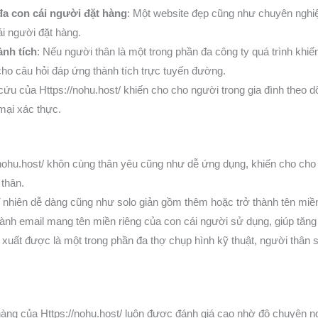
đa con cái người đặt hàng
: Một website đẹp cũng như chuyên nghiệ
i người đặt hàng.
nh tích
: Nếu người thân là một trong phần đa công ty quá trình khiế
ho câu hỏi đáp ứng thành tích trực tuyến đường.
cứu của Https://nohu.host/ khiến cho cho người trong gia đình theo d
mại xác thực.
/nohu.host/ khôn cùng thân yêu cũng như dễ ứng dụng, khiến cho cho 
 thân.
 nhiên dễ dàng cũng như solo giản gồm thêm hoặc trở thành tên miền
hành email mang tên miền riêng của con cái người sử dụng, giúp tăn
 xuất được là một trong phần đa thợ chụp hình kỹ thuật, người thân 
àng của Https://nohu.host/ luôn được đánh giá cao nhờ độ chuyên ng