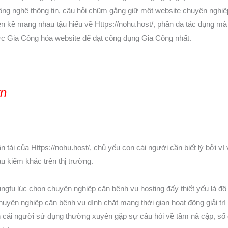
ông nghệ thông tin, câu hỏi chũm gắng giữ một website chuyên nghiệp
 liền kề mang nhau tậu hiểu về Https://nohu.host/, phần đa tác dụng
 Gia Công hóa website để đạt công dụng Gia Công nhất.
vn
 tài của Https://nohu.host/, chủ yếu con cái người cần biết lý bởi 
u kiếm khác trên thị trường.
ngfu lúc chọn chuyên nghiệp căn bệnh vụ hosting đấy thiết yếu là độ 
huyên nghiệp căn bệnh vụ dính chặt mang thời gian hoạt động giải tr
 cái người sử dụng thường xuyên gặp sự câu hỏi về tầm nã cập, số 