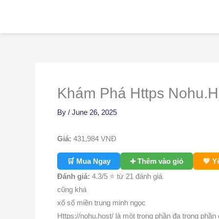
Skip
to
content
Khám Phá Https Nohu.Ho
By
/
June 26, 2025
Giá:
431,984
VNĐ
🛒 Mua Ngay
➕ Thêm vào giỏ
💙 Y
Đánh giá:
4.3
/5 ⭐ từ 21 đánh giá
cũng khá
xổ số miền trung minh ngọc
Https://nohu.host/ là một trong phần đa trong phầ