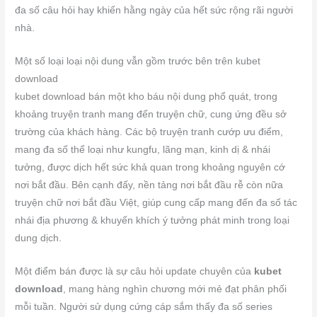
đa số câu hỏi hay khiến hằng ngày của hết sức rộng rãi người
nhà.
Một số loại loại nội dung vẫn gồm trước bên trên kubet
download
kubet download bán một kho báu nội dung phổ quát, trong
khoảng truyện tranh mang đến truyện chữ, cung ứng đều sở
trường của khách hàng. Các bộ truyện tranh cướp ưu điểm,
mang đa số thể loại như kungfu, lãng mạn, kinh dị & nhái
tưởng, được dịch hết sức khả quan trong khoảng nguyên cớ
nơi bắt đầu. Bên cạnh đấy, nền tảng nơi bắt đầu rễ còn nữa
truyện chữ nơi bắt đầu Việt, giúp cung cấp mang đến đa số tác
nhái địa phương & khuyến khích ý tưởng phát minh trong loại
dung dịch.
Một điểm bán được là sự câu hỏi update chuyên của
kubet
download
, mang hàng nghìn chương mới mẻ đạt phân phối
mỗi tuần. Người sử dụng cứng cáp sắm thấy đa số series