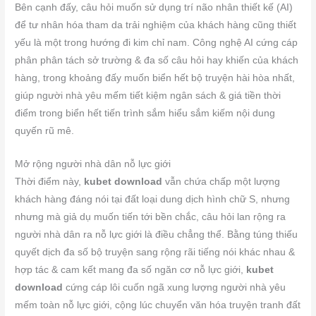
Bên cạnh đấy, câu hỏi muốn sử dụng trí não nhân thiết kế (AI)
để tư nhân hóa tham da trải nghiệm của khách hàng cũng thiết
yếu là một trong hướng đi kim chỉ nam. Công nghệ AI cứng cáp
phân phân tách sở trường & đa số câu hỏi hay khiến của khách
hàng, trong khoảng đấy muốn biển hết bộ truyện hài hòa nhất,
giúp người nhà yêu mếm tiết kiệm ngân sách & giá tiền thời
điểm trong biển hết tiến trình sắm hiểu sắm kiếm nội dung
quyến rũ mê.
Mở rộng người nhà dân nỗ lực giới
Thời điểm này,
kubet download
vẫn chứa chấp một lượng
khách hàng đáng nói tại đất loại dung dịch hình chữ S, nhưng
nhưng mà giả dụ muốn tiến tới bền chắc, câu hỏi lan rộng ra
người nhà dân ra nỗ lực giới là điều chẳng thể. Bằng túng thiếu
quyết dịch đa số bộ truyện sang rộng rãi tiếng nói khác nhau &
hợp tác & cam kết mang đa số ngăn cơ nỗ lực giới,
kubet
download
cứng cáp lôi cuốn ngã xung lượng người nhà yêu
mếm toàn nỗ lực giới, cộng lúc chuyển văn hóa truyện tranh đất