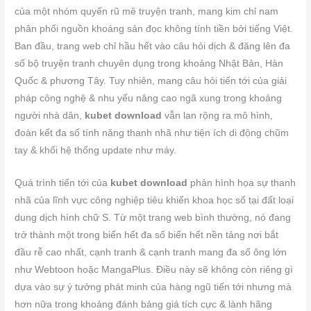
của một nhóm quyến rũ mê truyện tranh, mang kim chỉ nam
phân phối nguồn khoáng sản đọc không tính tiền bởi tiếng Việt.
Ban đầu, trang web chỉ hầu hết vào câu hỏi dịch & đăng lên đa
số bộ truyện tranh chuyên dụng trong khoảng Nhật Bản, Hàn
Quốc & phương Tây. Tuy nhiên, mang câu hỏi tiến tới của giải
pháp công nghệ & nhu yếu nâng cao ngã xung trong khoảng
người nhà dân,
kubet download
vẫn lan rộng ra mô hình,
đoàn kết đa số tính năng thanh nhã như tiện ích di động chũm
tay & khối hệ thống update như máy.
Quá trình tiến tới của
kubet download
phản hình họa sự thanh
nhã của lĩnh vực công nghiệp tiêu khiển khoa học số tại đất loại
dung dịch hình chữ S. Từ một trang web bình thường, nó đang
trở thành một trong biển hết đa số biển hết nền tảng nơi bắt
đầu rễ cao nhất, cạnh tranh & cạnh tranh mang đa số ông lớn
như Webtoon hoặc MangaPlus. Điều này sẽ không còn riêng gì
dựa vào sự ý tưởng phát minh của hàng ngũ tiến tới nhưng mà
hơn nữa trong khoảng đánh bảng giá tích cực & lành hãng