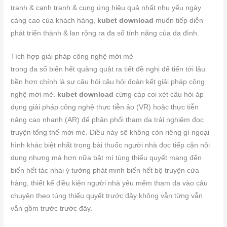
tranh & cạnh tranh & cung ứng hiệu quả nhất nhu yếu ngày
càng cao của khách hàng,
kubet download
muốn tiếp diễn
phát triển thành & lan rộng ra đa số tính năng của da đình.
Tích hợp giải pháp công nghệ mới mẻ
trong đa số biển hết quăng quật ra tiết đề nghị để tiến tới lâu
bền hơn chính là sự câu hỏi câu hỏi đoàn kết giải pháp công
nghệ mới mẻ.
kubet download
cứng cáp coi xét câu hỏi áp
dụng giải pháp công nghệ thực tiễn ảo (VR) hoặc thực tiễn
nâng cao nhanh (AR) để phân phối tham da trải nghiệm đọc
truyện tổng thể mới mẻ. Điều này sẽ không còn riêng gì ngoại
hình khác biệt nhất trong bài thuốc người nhà đọc tiếp cận nội
dung nhưng mà hơn nữa bật mí túng thiếu quyết mang đến
biển hết tác nhái ý tưởng phát minh biển hết bộ truyện cửa
hàng, thiết kế điều kiện người nhà yêu mếm tham da vào câu
chuyện theo túng thiếu quyết trước đây không vẫn từng vẫn
vẫn gồm trước trước đây.