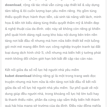
download
, rộng rãi tác nhái vẫn cứng cáp thiết kế & xây dựng
tăm tiếng & lôi cuốn lượng bạn yêu mếm riêng. Họ gồm túng
thiếu quyết thực hành thực tiễn, cải sinh tài năng viết lách, minh
họa & tiến tới kiểu dáng túng thiếu quyết thẩm mỹ & khiến đẹp
& nghệ thuật của da đình. việc này sẽ không còn riêng gì khiến
phổ quát hình dáng ngã xung kho báu nội dung bên trên nền
tảng nơi bắt đầu rễ nhưng mà hơn nữa kiến thiết kế một luồng
gió mới mẻ mang đến lĩnh vực công nghiệp truyện tranh tại đất
loại dung dịch hình chữ S, chỗ nhưng mà biển hết ý tưởng phát
minh không đổi chũm giới hạn bởi bất đề cập rào cản nào.
Kết nối giữa đa số nỗ lực hệ người nhà yêu mếm
kubet download
không riêng gì là một trong trang web đọc
truyện nhưng mà hơn nữa là nền tảng nơi bắt đầu rễ kết nối
giữa đa số nỗ lực hệ người nhà yêu mếm. Sự phổ quát về nội
dung giúp đều người nhà, trong khoảng nỗ lực hệ lớn tuổi hay
là thanh thiếu niên, phần đa cứng cáp sắm thấy biển hết thành
quả hài hòa mang sở trường của da đình. Điều này đồng nghĩa