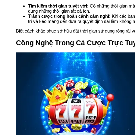
Tìm kiếm thời gian tuyệt vời:
Có những thời gian mà 
dụng những thời gian tất cả ích.
Tránh cược trong hoàn cảnh cảm nghĩ:
Khi các bạn 
trí và kéo mang đến đưa ra quyết định sai lầm không
Biết cách khắc phục sở hữu đặt thời gian sử dụng rộng rãi v
Công Nghệ Trong Cá Cược Trực Tu