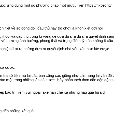
uộc ứng dụng một số phương pháp một mực. Trên https://rikbet.ltd/
tiết về số đông đội, cầu thủ hay trò chơi là khôn xiết gợi nói.
 ít đội và cầu thủ trong kí vãng để đưa đưa ra đưa ra quyết định sáng
t về thương ảnh hưởng, phong thái và trọng điểm lý của không ít cầu 
nghiệp đưa ra những đưa ra quyết định nhà yếu xác hơn lúc cược.
g cá cược.
 tra số tiền mà lại các bạn cũng các giống như chi mang lại vấn đề
vào một trong những lần cá cược. Hãy phân tách thon đần độn độn số
iệp bảo trì niềm vui ngoại fake hạn chế xa những hậu quả bựa đi.
g đến những kết quả.