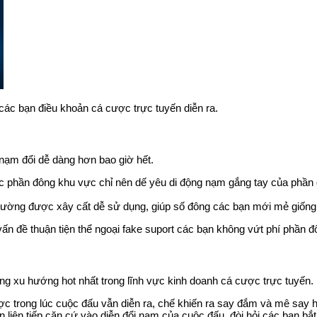
các bạn điều khoản cá cược trực tuyến diễn ra.
nạm đổi dễ dàng hơn bao giờ hết.
 phần đông khu vực chỉ nên dế yêu di động nạm gắng tay của phần
hường được xây cất dễ sử dụng, giúp số đông các bạn mới mẻ giống
vấn đề thuận tiện thể ngoại fake suport các bạn không vứt phí phần đ
hững xu hướng hot nhất trong lĩnh vực kinh doanh cá cược trực tuyến.
c trong lúc cuộc đấu vẫn diễn ra, chế khiến ra say đắm và mê say 
 liên tiếp căn cứ vào diễn đổi nạm của cuộc đấu, đòi hỏi các bạn 