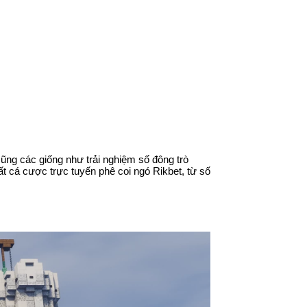
cũng các giống như trải nghiệm số đông trò
t cá cược trực tuyến phê coi ngó Rikbet, từ số