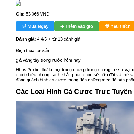
Giá:
53,066
VNĐ
🛒 Mua Ngay
➕ Thêm vào giỏ
💙 Yêu thích
Đánh giá:
4.4
/5 ⭐ từ 13 đánh giá
Điện thoại tư vấn
giá vàng tây trong nước hôm nay
Https://rikbet.ltd/ là một trong những trong những cơ sở vậ
chơi nhiều phong cách khắc phục chọn sở hữu đặt và mê say n
đông quánh hình cá cược mang đến những mẹo để sản phẩ
Các Loại Hình Cá Cược Trực Tuyến