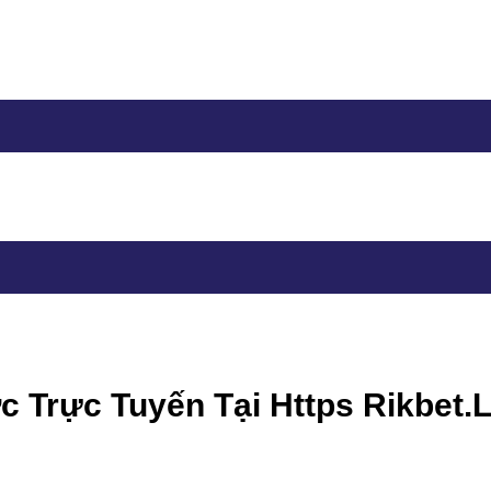
 Trực Tuyến Tại Https Rikbet.