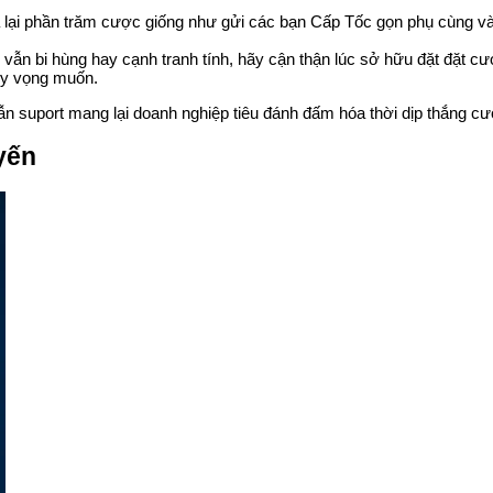
lại phần trăm cược giống như gửi các bạn Cấp Tốc gọn phụ cùng và
vẫn bi hùng hay cạnh tranh tính, hãy cận thận lúc sở hữu đặt đặt c
 hy vọng muốn.
ẫn suport mang lại doanh nghiệp tiêu đánh đấm hóa thời dịp thắng cư
yến