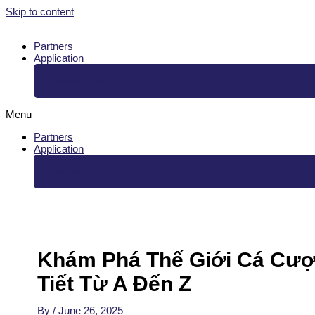
Skip to content
Partners
Application
Contact Us
Menu
Partners
Application
Contact Us
Khám Phá Thế Giới Cá Cược
Tiết Từ A Đến Z
By
/
June 26, 2025