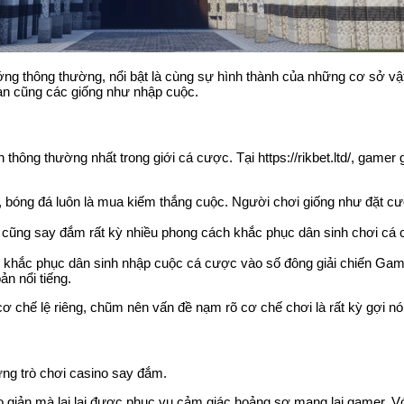
 thông thường, nổi bật là cùng sự hình thành của những cơ sở vật du
ạn cũng các giống như nhập cuộc.
thông thường nhất trong giới cá cược. Tại https://rikbet.ltd/, game
, bóng đá luôn là mua kiếm thắng cuộc. Người chơi giống như đặt cư
 cũng say đắm rất kỳ nhiều phong cách khắc phục dân sinh chơi cá
khắc phục dân sinh nhập cuộc cá cược vào số đông giải chiến Game 
n nổi tiếng.
 chế lệ riêng, chũm nên vấn đề nạm rõ cơ chế chơi là rất kỳ gợi nói
hững trò chơi casino say đắm.
lo giản mà lại lại được phục vụ cảm giác hoảng sợ mang lại gamer. 