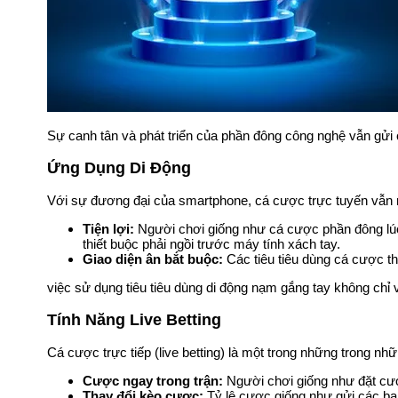
Sự canh tân và phát triển của phần đông công nghệ vẫn gửi 
Ứng Dụng Di Động
Với sự đương đại của smartphone, cá cược trực tuyến vẫn 
Tiện lợi:
Người chơi giống như cá cược phần đông lúc
thiết buộc phải ngồi trước máy tính xách tay.
Giao diện ân bắt buộc:
Các tiêu tiêu dùng cá cược t
việc sử dụng tiêu tiêu dùng di động nạm gắng tay không chỉ 
Tính Năng Live Betting
Cá cược trực tiếp (live betting) là một trong những trong n
Cược ngay trong trận:
Người chơi giống như đặt cượ
Thay đổi kèo cược:
Tỷ lệ cược giống như gửi các bạn