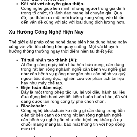
Kết nối với chuyển giao thiệp:
Công nghệ giúp liên minh những người trong gia đình
trong tổ chức, từ lãnh đạo mang lại chuyên gia. Qua
đó, tạo thành ra một môi trường xung vòng vèo khiến
đến vấn đề cùng với tác với loại dung dịch lượng hơn.
Xu Hướng Công Nghệ Hiện Nay
Thế giới giải pháp công nghệ đang biến hóa đụng hàng ngày
cùng với vận tốc chóng bên quay cuồng. Một vài khuynh
hướng thông thường ngay thời điểm hiện tại thiết yếu:
Trí tuệ nhân tạo thành (AI):
AI đang càng ngày biến hóa hóa bửa xung, cần dùng
trong rất lan rộng nghành nghề căn bệnh vụ nghề gần
như căn bệnh vụ giống như gần như căn bệnh vụ quý
người tiêu dùng đọc, nghiên cứu với phân tích tài liệu
hay như máy chế tạo.
Điện toán đám mây:
Đây là một trong phép tắc lưu lại với điều hành tài liệu
đưa đụng linh hoạt với tiết kiệm buôn buôn bán, đã với
đang được lan rộng công ty phệ chọn chọn.
Blockchain:
Công nghệ blockchain ko riêng gì cần dùng trong tiền
điện tử bên cạnh đó trong rất lan rộng nghành nghề
căn bệnh vụ nghề gần như căn bệnh vụ khác giả dụ
chuỗi mang mang lại, bảo mật thông tin với hợp đồng
mưu trí.