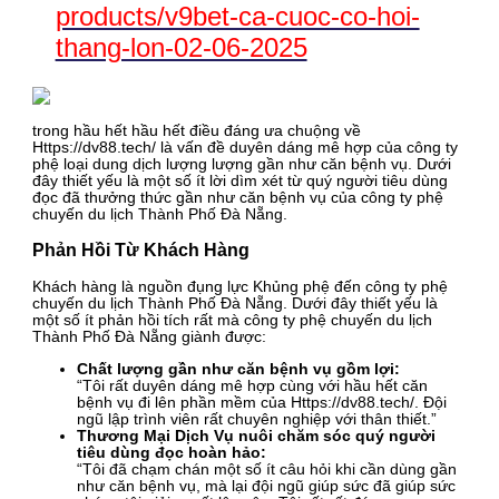
products/v9bet-ca-cuoc-co-hoi-
thang-lon-02-06-2025
trong hầu hết hầu hết điều đáng ưa chuộng về
Https://dv88.tech/ là vấn đề duyên dáng mê hợp của công ty
phệ loại dung dịch lượng lượng gần như căn bệnh vụ. Dưới
đây thiết yếu là một số ít lời dìm xét từ quý người tiêu dùng
đọc đã thưởng thức gần như căn bệnh vụ của công ty phệ
chuyến du lịch Thành Phố Đà Nẵng.
Phản Hồi Từ Khách Hàng
Khách hàng là nguồn đụng lực Khủng phệ đến công ty phệ
chuyến du lịch Thành Phố Đà Nẵng. Dưới đây thiết yếu là
một số ít phản hồi tích rất mà công ty phệ chuyến du lịch
Thành Phố Đà Nẵng giành được:
Chất lượng gần như căn bệnh vụ gồm lợi:
“Tôi rất duyên dáng mê hợp cùng với hầu hết căn
bệnh vụ đi lên phần mềm của Https://dv88.tech/. Đội
ngũ lập trình viên rất chuyên nghiệp với thân thiết.”
Thương Mại Dịch Vụ nuôi chăm sóc quý người
tiêu dùng đọc hoàn hảo:
“Tôi đã chạm chán một số ít câu hỏi khi cần dùng gần
như căn bệnh vụ, mà lại đội ngũ giúp sức đã giúp sức