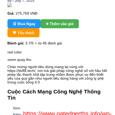
By
/
July 7, 2025
Giá:
275,759
VNĐ
🛒 Mua Ngay
➕ Thêm vào giỏ
💙 Yêu thích
Đánh giá:
3.7
/5 ⭐ từ 45 đánh giá
red color
xsmn quay thu
Chào mừng người tiêu dùng mang lại cùng với
https://dv88.tech/, nơi mà giải pháp công nghệ số với hầu hết
phép tắc thanh nhã tập trung nhằm được phục vụ đến thiết
yếu của quý gần như người tiêu dùng hàng với công ty phệ
trong cuộc sống 4.0.
Cuộc Cách Mạng Công Nghệ Thông
Tin
Xem
https://www.gatedperths.info/wp-
thêm: