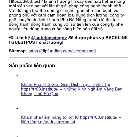
Https://dv88.tech/ là ảnh hưởng tin cậy đến hầu hết ai mong
mỏi xiêu vẹo bạt với lấn át giải pháp công nghệ thanh nhã.
Với đội ngũ thợ thủ dâm giỏi nghề, gần như căn bệnh vụ
phong phú với cam cam đoan loại dung dịch lượng, công ty
phệ chuyến du lịch Thành Phố Đà Nẵng tự hào là đối tác
đồng hành đồng hành cùng với sự tiến lên của công ty phệ
người tiêu dùng trong cuộc sống biến hóa đổi số.
📢 Liên hệ
@subdomaingov
để được phục vụ BACKLINK
/ GUESTPOST chất lượng!
Sitemap:
https://dlpfunding.com/sitemap.xml
Sản phẩm liên quan
Khám Phá Thế Giới Giao Dịch Trực Tuyến Tại
https//rr88.institute/ – Những Kinh Nghiệm Vàng Bạn
Không Thể Bỏ Qua
Khám phá tiềm năng to lớn từ https//rr88.institute/ –
Nền tảng giáo dục tương lai