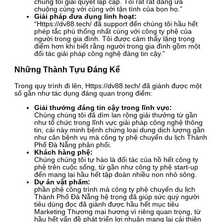
chúng tôi giải quyết lập cập. Tôi rất rất đáng ưa
chuộng cùng với cùng với tận tình của bọn họ.”
Giải pháp đưa đụng linh hoạt:
“Https://dv88.tech/ đã support đến chúng tôi hầu hết
phép tắc phù thống nhất cùng với công ty phệ của
người trong gia đình. Tôi được cảm thấy lặng trọng
điểm hơn khi biết rằng người trong gia đình gồm một
đối tác giải pháp công nghệ đáng tin cậy.”
Những Thành Tựu Đáng Kể
Trong quy trình đi lên, Https://dv88.tech/ đã giành được một
số gần như tác dụng đáng quan trọng điểm:
Giải thưởng đáng tin cậy trong lĩnh vực:
Chúng chúng tôi đã dìm lan rộng giải thưởng từ gần
như tổ chức trong lĩnh vực giải pháp công nghệ thông
tin, cái này minh bệnh chứng loại dung dịch lượng gần
như căn bệnh vụ mà công ty phệ chuyến du lịch Thành
Phố Đà Nẵng phân phối.
Khách hàng phệ:
Chúng chúng tôi tự hào là đối tác của hồ hết công ty
phệ trên cuộc sống, từ gần như công ty phệ start-up
đến mang lại hầu hết tập đoàn nhiều non nhỏ sông.
Dự án vật phẩm:
phần phệ công trình mà công ty phệ chuyến du lịch
Thành Phố Đà Nẵng hệ trọng đã giúp sức quý người
tiêu dùng đọc đã giành được hầu hết mục tiêu
Marketing Thương mại hương vì riêng quan trọng, từ
hầu hết vấn đề phát triển lợi nhuận mang lại cải thiện