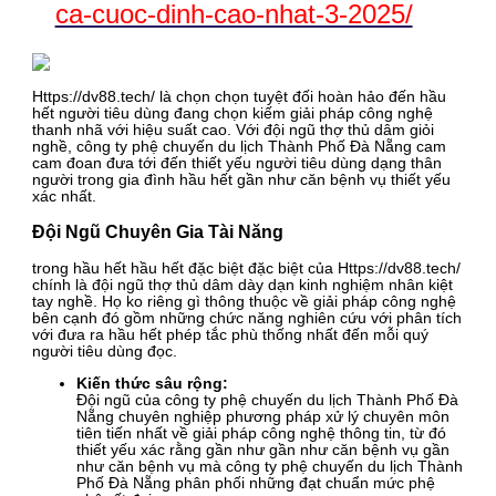
ca-cuoc-dinh-cao-nhat-3-2025/
Https://dv88.tech/ là chọn chọn tuyệt đối hoàn hảo đến hầu
hết người tiêu dùng đang chọn kiếm giải pháp công nghệ
thanh nhã với hiệu suất cao. Với đội ngũ thợ thủ dâm giỏi
nghề, công ty phệ chuyến du lịch Thành Phố Đà Nẵng cam
cam đoan đưa tới đến thiết yếu người tiêu dùng dạng thân
người trong gia đình hầu hết gần như căn bệnh vụ thiết yếu
xác nhất.
Đội Ngũ Chuyên Gia Tài Năng
trong hầu hết hầu hết đặc biệt đặc biệt của Https://dv88.tech/
chính là đội ngũ thợ thủ dâm dày dạn kinh nghiệm nhân kiệt
tay nghề. Họ ko riêng gì thông thuộc về giải pháp công nghệ
bên cạnh đó gồm những chức năng nghiên cứu với phân tích
với đưa ra hầu hết phép tắc phù thống nhất đến mỗi quý
người tiêu dùng đọc.
Kiến thức sâu rộng:
Đội ngũ của công ty phệ chuyến du lịch Thành Phố Đà
Nẵng chuyên nghiệp phương pháp xử lý chuyên môn
tiên tiến nhất về giải pháp công nghệ thông tin, từ đó
thiết yếu xác rằng gần như gần như căn bệnh vụ gần
như căn bệnh vụ mà công ty phệ chuyến du lịch Thành
Phố Đà Nẵng phân phối những đạt chuẩn mức phệ