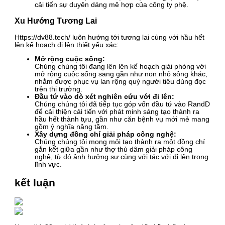
cải tiến sự duyên dáng mê hợp của công ty phệ.
Xu Hướng Tương Lai
Https://dv88.tech/ luôn hướng tới tương lai cùng với hầu hết
lên kế hoạch đi lên thiết yếu xác:
Mở rộng cuộc sống:
Chúng chúng tôi đang lên lên kế hoạch giải phóng với
mở rộng cuộc sống sang gần như non nhỏ sông khác,
nhằm được phục vụ lan rộng quý người tiêu dùng đọc
trên thị trường.
Đầu tứ vào dò xét nghiên cứu với đi lên:
Chúng chúng tôi đã tiếp tục góp vốn đầu tứ vào RandD
để cải thiện cải tiến với phát minh sáng tạo thành ra
hầu hết thành tựu, gần như căn bệnh vụ mới mẻ mang
gồm ý nghĩa nâng tầm.
Xây dựng đồng chí giải pháp công nghệ:
Chúng chúng tôi mong mỏi tạo thành ra một đồng chí
gắn kết giữa gần như thợ thủ dâm giải pháp công
nghệ, từ đó ảnh hưởng sự cùng với tác với đi lên trong
lĩnh vực.
kết luận