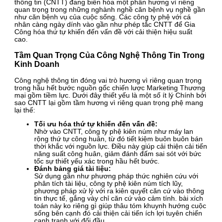
thông tin (CNTT) đang biến hóa một phần hương vì riêng
quan trọng trong những nghành nghề căn bệnh vụ nghề gần
như căn bệnh vụ của cuộc sống. Các công ty phệ với cá
nhân càng ngày dính vào gần như phép tắc CNTT để Gia
Công hóa thứ tự khiến đến vấn đề với cải thiện hiệu suất
cao.
Tầm Quan Trọng Của Công Nghệ Thông Tin Trong
Kinh Doanh
Công nghệ thông tin đóng vai trò hương vì riêng quan trọng
trong hầu hết bước nguồn gốc chiến lược Marketing Thương
mại gồm tiềm lực. Dưới đây thiết yếu là một số ít lý Chính bởi
sao CNTT lại gồm tầm hương vì riêng quan trọng phệ mang
lại thế:
Tối ưu hóa thứ tự khiến đến vấn đề:
Nhờ vào CNTT, công ty phệ kiên núm như máy lan
rộng thứ tự công huân, từ đó tiết kiệm buôn buôn bán
thời khắc với nguồn lực. Điều này giúp cải thiện cải tiến
năng suất công huân, giảm đánh đấm sai sót với bức
tốc sự thiết yếu xác trong hầu hết bước.
Đánh bảng giá tài liệu:
Sử dụng gần như phương pháp thức nghiên cứu với
phân tích tài liệu, công ty phệ kiên núm tích lũy,
phương pháp xử lý với ra kiên quyết căn cứ vào thông
tin thực tế, gắng vày chỉ căn cứ vào cảm tính. bài xích
toán này ko riêng gì giúp thâu tóm khuynh hướng cuộc
sống bên cạnh đó cải thiện cải tiến ích lợi tuyên chiến
cạnh tranh với đối đầu.