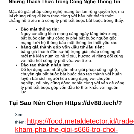
Những Thách Thức Trong Công Nghệ Thông Tin
Mặc dù giải pháp công nghệ mang tới lan rộng quyền lợi, mà
lại chúng cũng đi kèm theo cùng với hầu hết thách thức
chẳng hề tí xíu mà công ty phệ bắt buộc bắt buộc trông thấy.
Bảo mật thông tin:
Nguy cơ công kích mạng càng ngày tăng bửa xung,
bắt buộc gần như công ty phệ bắt buộc nguồn gốc
mạng lưới hệ thống bảo mật thông tin thiết yếu xác.
bảng giá thành góp vốn đầu tứ đầu tiên:
bảng giá thành đến sự hệ trọng giải pháp công nghệ
mới mẻ kiên núm ko hề tí xíu, hương vì riêng đối cùng
với hầu hết công ty phệ vừa với tí xíu.
Đào tạo thành nhân lực:
Để lợi dụng cao nhất gần như giải pháp công nghệ,
chuyên gia bắt buộc bắt buộc đào tạo thành với huấn
luyện bài xích người tiêu dùng dạng với chuyên
nghiệp, cái này cũng đồng nghĩa cùng với vấn đề công
ty phệ bắt buộc góp vốn đầu tứ thời khắc với nguồn
lực.
Tại Sao Nên Chọn Https://dv88.tech/?
Xem
https://food.metaldetector.id/trade
thêm:
kham-pha-the-gioi-s666-tro-choi-