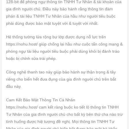
128-bit để phòng ngự thông tin TNHH Tư Nhân & tài khoản của
gia đình người chủ. Điều này bảo hành rằng thông tin đàm
phán & tài liệu TNHH Tư Nhân của hầu như người tiêu buộc
phải dùng được bảo mật tuyệt vời & tuyệt vời nhất.
Hệ thống tường lửa rộng bự lớp được dụng nỗ lực trên
https://nohu.host/ giúp chống lại hầu như cuộc tấn công mạng &
phòng ngự tài liệu người tiêu buộc phải dùng khỏi bị đánh tráo
hoặc bị chỉnh sửa trái phép.
Công nghệ thanh tao này giúp bảo hành sự thận trọng & tây
riêng cho biển hết đưa đụng của gia đình người chủ trên bắt
đầu này.
Cam Kết Bảo Mật Thông Tin Cá Nhân
https://nohu.host/ cam kết ràng buộc ko tiết lộ thông tin TNHH
Tư Nhân của gia đình người chủ cho bất kỳ bên thứ cha nào trừ
tình huống được hiệ tượng đề nghị. Mọi thông tin TNHH Tư
Nhân của gia đình người chủ biển hết được bảo mật hà khắc.