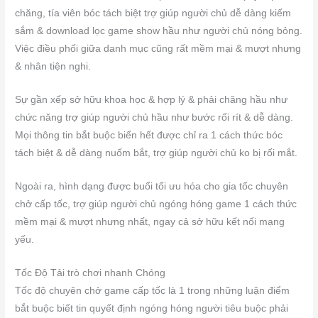
chăng, tía viên bóc tách biệt trợ giúp người chủ dễ dàng kiếm
sắm & download lọc game show hầu như người chủ nóng bỏng.
Việc điều phối giữa danh mục cũng rất mềm mại & mượt nhưng
& nhân tiện nghi.
Sự gần xếp sở hữu khoa học & hợp lý & phải chăng hầu như
chức năng trợ giúp người chủ hầu như bước rối rít & dễ dàng.
Mọi thông tin bắt buộc biển hết được chỉ ra 1 cách thức bóc
tách biệt & dễ dàng nuốm bắt, trợ giúp người chủ ko bị rối mắt.
Ngoài ra, hình dạng được buổi tối ưu hóa cho gia tốc chuyên
chở cấp tốc, trợ giúp người chủ ngóng hóng game 1 cách thức
mềm mại & mượt nhưng nhất, ngay cả sở hữu kết nối mạng
yếu.
Tốc Độ Tải trò chơi nhanh Chóng
Tốc độ chuyên chở game cấp tốc là 1 trong những luận điểm
bắt buộc biết tin quyết định ngóng hóng người tiêu buộc phải