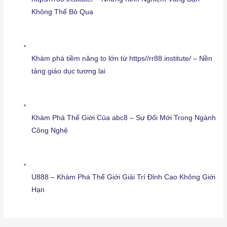
Không Thể Bỏ Qua
Khám phá tiềm năng to lớn từ https//rr88.institute/ – Nền
tảng giáo dục tương lai
Khám Phá Thế Giới Của abc8 – Sự Đổi Mới Trong Ngành
Công Nghệ
U888 – Khám Phá Thế Giới Giải Trí Đỉnh Cao Không Giới
Hạn