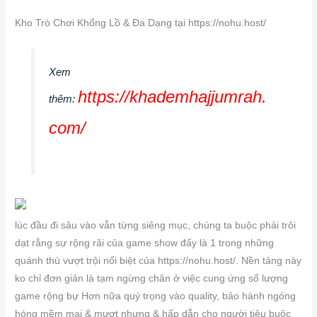
Kho Trò Chơi Khổng Lồ & Đa Dạng tại https://nohu.host/
Xem
https://khademhajjumrah.
thêm:
com/
lúc đầu đi sâu vào vẫn từng siêng mục, chúng ta buộc phải trôi
dạt rằng sự rộng rãi của game show đấy là 1 trong những
quánh thù vượt trội nổi biệt của https://nohu.host/. Nền tảng này
ko chỉ đơn giản là tạm ngừng chân ở việc cung ứng số lượng
game rộng bự Hơn nữa quý trọng vào quality, bảo hành ngóng
hóng mềm mại & mượt nhưng & hấp dẫn cho người tiêu buộc