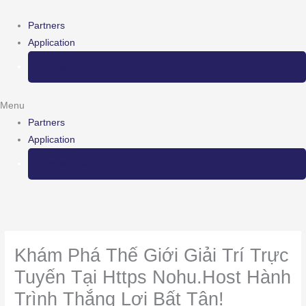
Skip
to
Partners
content
Application
Contact Us
Menu
Partners
Application
Contact Us
Khám Phá Thế Giới Giải Trí Trực
Tuyến Tại Https Nohu.Host Hành
Trình Thắng Lợi Bất Tận!