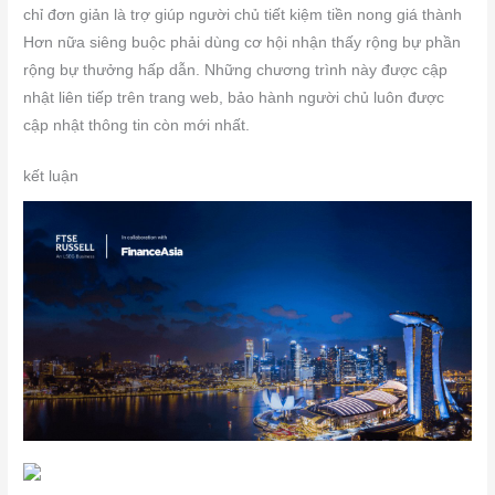
chỉ đơn giản là trợ giúp người chủ tiết kiệm tiền nong giá thành
Hơn nữa siêng buộc phải dùng cơ hội nhận thấy rộng bự phần
rộng bự thưởng hấp dẫn. Những chương trình này được cập
nhật liên tiếp trên trang web, bảo hành người chủ luôn được
cập nhật thông tin còn mới nhất.
kết luận