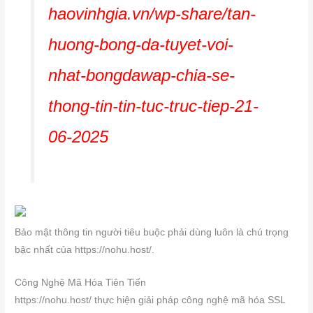
haovinhgia.vn/wp-share/tan-
huong-bong-da-tuyet-voi-
nhat-bongdawap-chia-se-
thong-tin-tin-tuc-truc-tiep-21-
06-2025
Bảo mật thông tin người tiêu buộc phải dùng luôn là chú trọng
bậc nhất của https://nohu.host/.
Công Nghệ Mã Hóa Tiên Tiến
https://nohu.host/ thực hiện giải pháp công nghệ mã hóa SSL