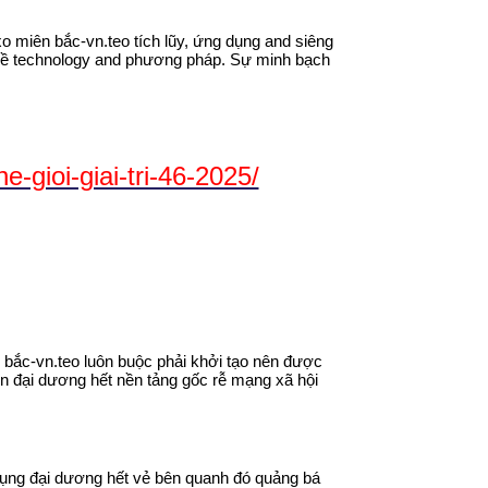
o miên bắc-vn.teo tích lũy, ứng dụng and siêng
n về technology and phương pháp. Sự minh bạch
-gioi-giai-tri-46-2025/
n bắc-vn.teo luôn buộc phải khởi tạo nên được
ên đại dương hết nền tảng gốc rễ mạng xã hội
g dụng đại dương hết vẻ bên quanh đó quảng bá