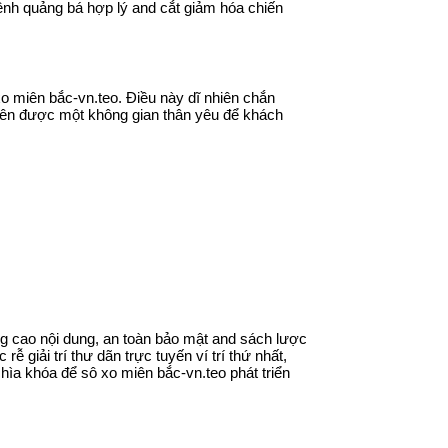
ênh quảng bá hợp lý and cắt giảm hóa chiến
xo miên bắc-vn.teo. Điều này dĩ nhiên chắn
 nên được một không gian thân yêu để khách
ng cao nội dung, an toàn bảo mật and sách lược
 giải trí thư dãn trực tuyến ví trí thứ nhất,
ìa khóa để sô xo miên bắc-vn.teo phát triển