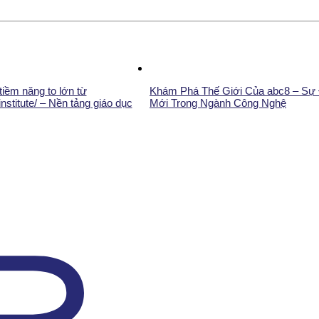
iềm năng to lớn từ
Khám Phá Thế Giới Của abc8 – Sự 
.institute/ – Nền tảng giáo dục
Mới Trong Ngành Công Nghệ