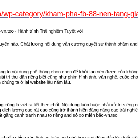
wp-category/kham-pha-fb-88-nen-tang-gia
trực tuyến nào. Chất lượng nội dung vẫn cương quyết sự thành phầm a
g to nội dung phổ thông chọn chọn để khởi tạo nên được của không h
i trí thư dãn riêng biệt cũng như phim hình ảnh, văn nghệ, cuộc ch
chúng ta ở lại website lâu năm lâu.
cũng là vứt ra tiết then chốt. Nội dung luôn buộc phải xử trí siêng 
dịch lượng cao rất cao cũng trở thành hiến đâng nâng cao trải ngh
t gắng cạnh tranh nhau to riêng and sô xo miên bắc-vn.teo.
để chuẩn chỉnh xác tính an toàn and phù hợp and đông đảo lứa tuổi. s