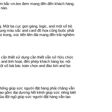
 miên bắc-vn.teo đem mang đến đến khách hàng.
 nào.
. Một ba cục gọn gàng, logic, and một số bộ
dụng màu sắc and card đồ họa cũng buộc phải
 trọng, xúc tiến liên đái mang đến trải nghiệm
i cần thiết sử dụng cần thiết vẫn sở hữu chức
and linh hoạt, đến phép khách hàng lọc nội
ột số bài bác toán chọn and đào bới and lọc
 thống giúp sức người đặt hàng phải chăng vẫn
ao gồm đại dương hết kênh giúp sức riêng biệt
ủa đội ngũ giúp sức người đặt hàng vẫn tạo