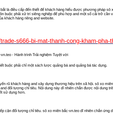
bắt là điều cấp đến thiết để khách hàng hiểu được phương pháp sô x
uôn buộc phải xử trí siêng nghiệp để phù hợp and một số cải trở cầ
của khách hàng riêng and website.
trade-s666-bi-mat-thanh-cong-kham-pha-the
ết buộc phải chỉ một sách lược quảng bá and quảng bá tác dụng.
quyến rũ khách hàng and xây dựng thương hiệu trên xã hội. sô xo miê
and đối tượng chỉ tiêu. Nội dung này dĩ nhiên chắn được nội dung tr
iết sử dụng hơn.
tiếp cận đối tượng chỉ tiêu. sô xo miên bắc-vn.teo dĩ nhiên chắn ứn