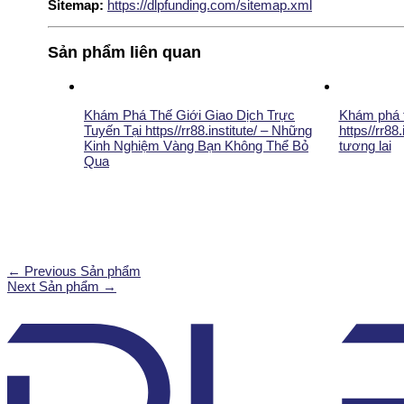
Sitemap:
https://dlpfunding.com/sitemap.xml
Sản phẩm liên quan
Khám Phá Thế Giới Giao Dịch Trực
Khám phá t
Tuyến Tại https//rr88.institute/ – Những
https//rr88
Kinh Nghiệm Vàng Bạn Không Thể Bỏ
tương lai
Qua
←
Previous Sản phẩm
Next Sản phẩm
→