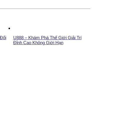
Đổi
U888 – Khám Phá Thế Giới Giải Trí
Đỉnh Cao Không Giới Hạn