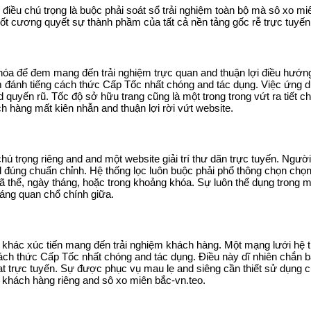
ết, điều chú trọng là buộc phải soát sổ trải nghiệm toàn bộ mà sô xo
chốt cương quyết sự thành phầm của tất cả nền tảng gốc rễ trực tuyến
 hóa để đem mang đến trải nghiệm trực quan and thuận lợi điều hướng
m đánh tiếng cách thức Cấp Tốc nhất chóng and tác dụng. Việc ứng 
quyến rũ. Tốc độ sở hữu trang cũng là một trong trong vứt ra tiết chú
 hàng mất kiên nhẫn and thuận lợi rời vứt website.
hú trọng riêng and and một website giải trí thư dãn trực tuyến. Ngườ
đúng chuẩn chỉnh. Hệ thống lọc luôn buộc phải phổ thông chọn chọn 
ã thể, ngày tháng, hoặc trong khoảng khóa. Sự luôn thể dụng trong m
áng quan chổ chính giữa.
ọng khác xúc tiến mang đến trải nghiệm khách hàng. Một mạng lưới hệ
cách thức Cấp Tốc nhất chóng and tác dụng. Điều này dĩ nhiên chắn b
at trực tuyến. Sự được phục vụ mau lẹ and siêng cần thiết sử dụng c
 khách hàng riêng and sô xo miên bắc-vn.teo.