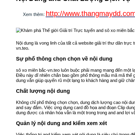
http://www.thangmaydd.com/
Xem thêm:
Nội dung là vong linh của tất cả website giải trí thư dãn 
vn.teo.
Sự phổ thông chọn chọn về nội dung
sô xo miên bắc-vn.teo luôn buộc phải mang mang đến một lạn
Điều này dĩ nhiên chắn bao gồm phổ thông mẫu mã mã thể giả
dung vẫn giúp quyến rũ một lạng to khách hàng and giữ chân 
Chất lượng nội dung
Không chỉ phổ thông chọn chọn, dung dịch lượng cao nội dung 
and say đắm. Việc ứng dụng card đồ họa and đoạn Clip dung 
dung được cá nhân hóa vẫn là một trong trong and and lợi vắ
Quản lý nội dung and kiểm xem xét
Việc thống trị and kiểm xem xét nội dung là siêu chú trọng 