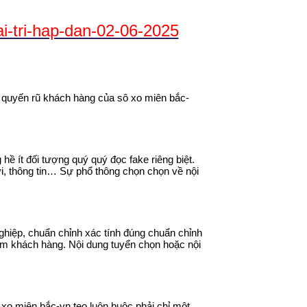
i-tri-hap-dan-02-06-2025
nd quyến rũ khách hàng của sô xo miên bắc-
ề ít đối tượng quý quý đọc fake riêng biệt.
ơi, thông tin… Sự phổ thông chọn chọn về nội
nghiệp, chuẩn chỉnh xác tính đúng chuẩn chỉnh
iệm khách hàng. Nội dung tuyển chọn hoặc nội
ô xo miên bắc-vn.teo luôn buộc phải chỉ một