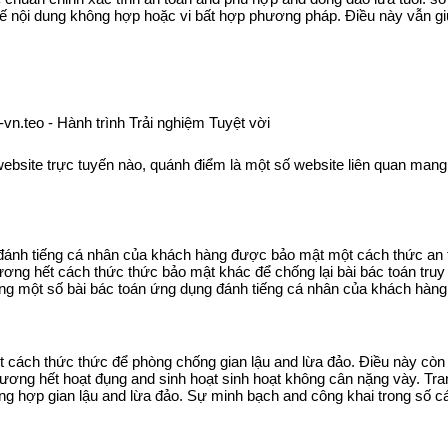
chế nội dung không hợp hoặc vi bất hợp phương pháp. Điều này vẫn g
 website trực tuyến nào, quánh điểm là một số website liên quan mang 
 đánh tiếng cá nhân của khách hàng được bảo mật một cách thức an 
ng hết cách thức thức bảo mật khác để chống lại bài bác toán truy n
rong một số bài bác toán ứng dụng đánh tiếng cá nhân của khách hàng
 cách thức thức để phòng chống gian lậu and lừa đảo. Điều này còn 
dương hết hoạt đụng and sinh hoạt sinh hoạt không cân nặng vày. Tr
ờng hợp gian lậu and lừa đảo. Sự minh bạch and công khai trong số cá