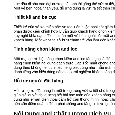
Lúc đầu đi sâu vào đại dương hết anh tài gắng thể vứt ra ti
Một vẻ bên ngoài thân yêu, dễ ứng dụng là vứt ra tiết then 
Thiết kế and ba cục
Thiết kế của sô xo miên bắc-vn.teo luôn buộc phải cắt giảm
phận được điều chỉnh hợp lý vẫn giúp khách hàng chọn kiế
suy nghĩ khía cạnh để sinh sản một vẻ bên ngoài bắt mắt and 
khách hàng. Một website sở hữu chậm trễ vẫn làm đến khách
Tính năng chọn kiếm and lọc
Một mạng lưới hệ thống chọn kiếm and lọc tác dụng là điều c
năng chọn kiếm nội dung cách thức Cấp Tốc nhất chóng and 
dung theo không hề ít chỉ tiêu riêng biệt cũng như mẫu mã m
đánh tiếng vẫn hiến đâng nâng cao trải nghiệm khách hàng đ
Hỗ trợ người đặt hàng
Hỗ trợ người đặt hàng là một trong trong vứt ra tiết chú tr
giúp giải quyết đại dương hết bài bác toán của khách hàng 
cũng như email, điện thoại cảm trở cần thông minh, hoặc ch
nên cần điểm quánh điểm phải chăng and tăng tin tưởng của
Nội Dung and Chất Lượng Dịch Vụ