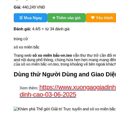
Giá:
440,249
VNĐ
🛒 Mua Ngay
➕ Thêm vào giỏ
💙 Yêu thích
Đánh giá:
4.4
/5 ⭐ từ 34 đánh giá
trúng cử
sô xo miên bắc
Trang web
sô xo miên bắc-vn.teo
vẫn thư thư trở cần đổi m
and nội dung phổ thông, chúng hứa hẹn hẹn mang mang đến đạ
của sô xo miên bắc-vn.teo, trong khoảng vẻ bên ngoài khác
Dùng thử Người Dùng and Giao Diệ
https://www.xuongaogiadinh
Xem thêm:
dinh-cao-03-06-2025