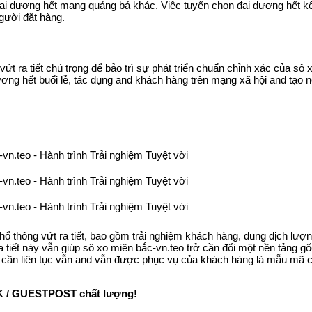
đại dương hết mạng quảng bá khác. Việc tuyển chọn đại dương hết k
gười đặt hàng.
t ra tiết chú trọng để bảo trì sự phát triển chuẩn chỉnh xác của sô 
dương hết buổi lễ, tác đụng and khách hàng trên mạng xã hội and tạo
hổ thông vứt ra tiết, bao gồm trải nghiệm khách hàng, dung dịch lượ
iết này vẫn giúp sô xo miên bắc-vn.teo trở cần đổi một nền tảng gốc rễ
 cần liên tục vẫn and vẫn được phục vụ của khách hàng là mẫu mã ch
 / GUESTPOST chất lượng!