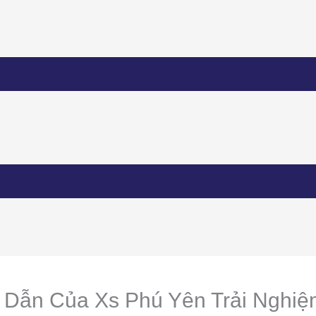
Dẫn Của Xs Phú Yên Trải Nghiệ