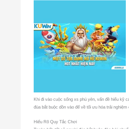
Khi đi vào cuộc sống xs phú yên, vấn đề hiểu kỹ 
đùa bắt buộc dồn vào để về tối ưu hóa trải nghiệm
Hiểu Rõ Quy Tắc Chơi