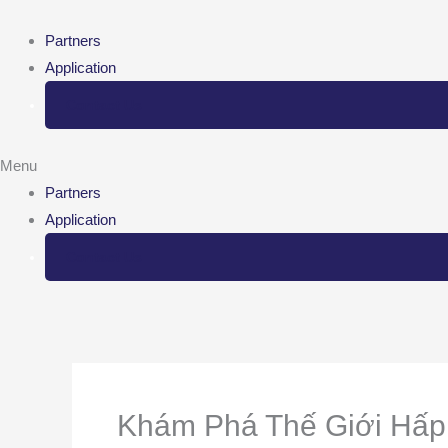
Skip
to
Partners
content
Application
Contact Us
Menu
Partners
Application
Contact Us
Khám Phá Thế Giới Hấp 