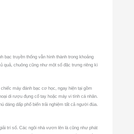
 bạc truyền thống vẫn hình thành trong khoảng
ủ quả, chuông cũng như một số đặc trưng riêng kì
 chiếc máy đánh bạc cơ học, ngay hiện tại gồm
oại di rượu đụng cố tay hoặc máy vi tính cá nhân.
 dáng dấp phổ biến trải nghiệm tất cả người đùa.
giải trí số. Các ngôi nhà vươn lên là cũng như phát