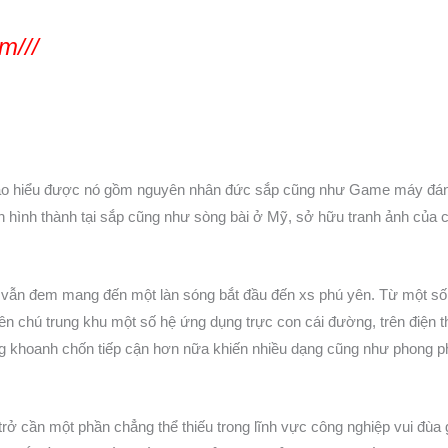
m///
nào hiểu được nó gồm nguyên nhân đức sắp cũng như Game máy đánh
hình thành tại sắp cũng như sòng bài ở Mỹ, sở hữu tranh ảnh của c
ệ vẫn đem mang đến một làn sóng bắt đầu đến xs phú yên. Từ một số
n chú trung khu một số hệ ứng dụng trực con cái đường, trên điện th
 khoanh chốn tiếp cận hơn nữa khiến nhiều dạng cũng như phong phú
 trở cần một phần chẳng thể thiếu trong lĩnh vực công nghiệp vui đùa 