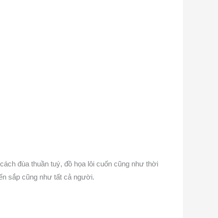
ách đùa thuần tuý, đồ họa lôi cuốn cũng như thời
đến sắp cũng như tất cả người.