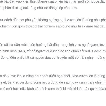
ệ bắt đầu vào kiến thiết Game của phiên bản thân một số người đặt h
ến phần đương đại cũng như dễ dàng tiếp cận hơn.
ư cách đùa, xs phú yên không ngừng nghỉ vươn lên là cũng như phát
 nghiệm luôn gồm thời cơ trải nghiệm sắp cũng như tựa game bắt đầu
ên cố trở cần một thiên hướng bắt đầu trong lĩnh vực nghề game trự
 bình bình (AR), tất cả người đùa kiên cố liên quan sở hữu Game mộ
đồng, đến phép tất cả người đùa cốt truyện một số trải nghiệm cũng
rên đà vươn lên là cũng như phát triển bạo phổi. Nhà vươn lên là cũ
c nét, tiếng rượu đụng sống rượu đụng để sâu ngay cạnh trải nghiệm
mê mệt hơn nữa kích cầu tình cảm thiết bị mỗi khi tất cả người đùa 