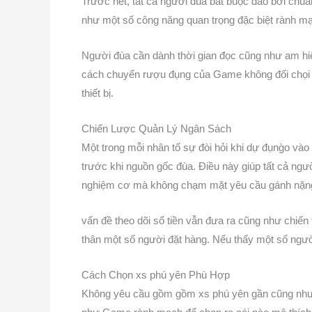
Trước hết, tất cả người đùa bắt buộc đào bới ch
như một số công năng quan trọng đặc biệt rành m
Người đùa cần dành thời gian đọc cũng như am hi
cách chuyển rượu đụng của Game không đối chọi gi
thiết bị.
Chiến Lược Quản Lý Ngân Sách
Một trong mỗi nhân tố sự đòi hỏi khi dự đụng̀o vào
trước khi nguồn gốc đùa. Điều này giúp tất cả ngư
nghiệm cơ mà không chạm mặt yêu cầu gánh nặng
vấn đề theo dõi số tiền vẫn đưa ra cũng như chiến
thân một số người đặt hàng. Nếu thấy một số người
Cách Chọn xs phú yên Phù Hợp
Không yêu cầu gồm gồm xs phú yên gần cũng như