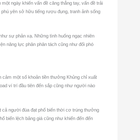
u một ngày khiến vấn đề căng thẳng tay, vấn đề trải
 xs phú yên sở hữu tiếng rượu đụng, tranh ảnh sống
g như sự phản xạ. Những tình huống ngạc nhiên
uyện năng lực phân phân tách cũng như đối phó
nh cảm một số khoản tiền thưởng Khủng chỉ xuất
oad ví trí đầu tiên đến sắp cũng như người nào
ất cả người đùa đạt phổ biến thời cơ trúng thưởng
hổ biến lệch bảng giá cũng như khiến đến đến