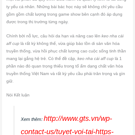
ty yếu cá nhân. Những bài bác học này sẽ không chỉ yêu cầu
gồm gồm chất lượng trong game show bên cạnh đó áp dụng
được trong thị trường từng ngày.
Chính bởi nỗ lực, câu hỏi da hạn và nâng cao lên
keo nha cái
aff cup
là rất kỳ không thể, vừa giúp bảo tồn di sản văn hóa
truyền thống, vừa hồi phục chất lượng cao cuộc sống tinh thần
mang lại gắng hệ trẻ. Có thể đề cập,
keo nha cái aff cup
là 1
phần nào đó quan trọng thiếu trong tổ ấm dạng chất văn hóa
truyền thống Việt Nam và rất kỳ yêu cầu phải trân trọng và gìn
giữ.
Nói Kết luận
http://www.gts.vn/wp-
Xem thêm:
contact-us/tuyet-voi-tai-https-