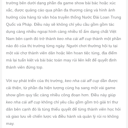
trường bên dưới dạng phần đa game show bài bác hoặc xúc
xắc, được quảng cáo qua phần đa thương cảng và hình ảnh
hưởng cửa hàng từ văn hóa truyền thống Nước Đài Loan Trung
Quốc và Pháp. Điều này sẽ không chỉ yêu cầu gồm gồm tác
dụng càng nhiều ngoại hình càng nhiều tổ ấm dạng chất Việt
Nam bên cạnh đó trở thành
keo nha cái aff cup
thành một phần
nào đó của thị trường từng ngày. Người chơi thường hội tụ tại
một vài chợ thành viên dân hoặc liên hoan tiệc tùng, địa điểm
mà lại tuấn kiệt và bài bác toán may rủi liên kết để quyết định
thành viên đứng top.
Với sự phát triển của thị trường,
keo nha cái aff cup
dần được
cải thiện, từ phần đa hiện tượng cùng hạ sang một vài game
show gồm quy tắc càng nhiều công đoạn hơn. Điều này giúp
keo nha cái aff cup
không chỉ yêu cầu gồm gồm trò giải trí thư
dãn bên cạnh đó là túng thiếu quyết để từng thành viên học hỏi
và giao lưu về chiến lược và điều hành và quản lý rủi ro không
may.