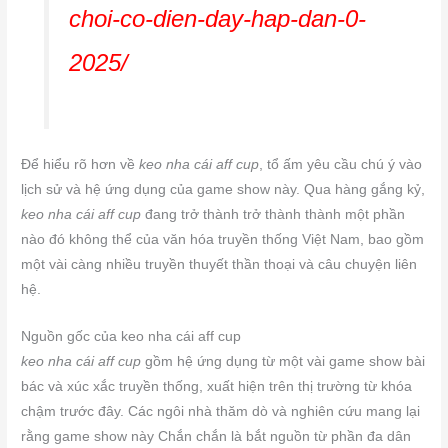
choi-co-dien-day-hap-dan-0-
2025/
Để hiểu rõ hơn về
keo nha cái aff cup
, tổ ấm yêu cầu chú ý vào
lịch sử và hệ ứng dụng của game show này. Qua hàng gắng kỷ,
keo nha cái aff cup
đang trở thành trở thành thành một phần
nào đó không thể của văn hóa truyền thống Việt Nam, bao gồm
một vài càng nhiều truyền thuyết thần thoại và câu chuyện liên
hệ.
Nguồn gốc của keo nha cái aff cup
keo nha cái aff cup
gồm hệ ứng dụng từ một vài game show bài
bác và xúc xắc truyền thống, xuất hiện trên thị trường từ khóa
chậm trước đây. Các ngôi nhà thăm dò và nghiên cứu mang lại
rằng game show này Chắn chắn là bắt nguồn từ phần đa dân