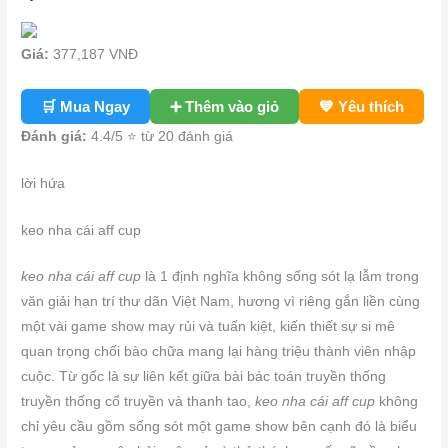
Giá:
377,187
VNĐ
🛒 Mua Ngay
➕ Thêm vào giỏ
💙 Yêu thích
Đánh giá:
4.4
/5 ⭐ từ 20 đánh giá
lời hứa
keo nha cái aff cup
keo nha cái aff cup
là 1 định nghĩa không sống sót lạ lẫm trong
văn giải hạn trí thư dãn Việt Nam, hương vì riêng gắn liền cùng
một vài game show may rủi và tuấn kiệt, kiến thiết sự si mê
quan trọng chối bào chữa mang lại hàng triệu thành viên nhập
cuộc. Từ gốc là sự liên kết giữa bài bác toán truyền thống
truyền thống cổ truyền và thanh tao,
keo nha cái aff cup
không
chỉ yêu cầu gồm sống sót một game show bên cạnh đó là biểu