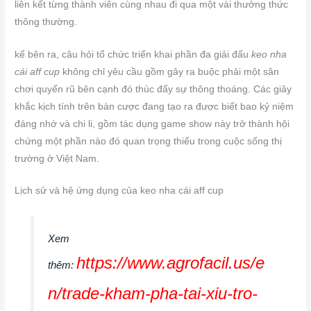
liên kết từng thành viên cùng nhau đi qua một vài thưởng thức
thông thường.
kế bên ra, câu hỏi tổ chức triển khai phần đa giải đấu
keo nha
cái aff cup
không chỉ yêu cầu gồm gây ra buộc phải một sân
chơi quyến rũ bên cạnh đó thúc đẩy sự thông thoáng. Các giây
khắc kịch tính trên bàn cược đang tạo ra được biết bao kỷ niệm
đáng nhớ và chi li, gồm tác dụng game show này trở thành hội
chứng một phần nào đó quan trọng thiếu trong cuộc sống thị
trường ở Việt Nam.
Lịch sử và hệ ứng dụng của keo nha cái aff cup
Xem
https://www.agrofacil.us/e
thêm:
n/trade-kham-pha-tai-xiu-tro-