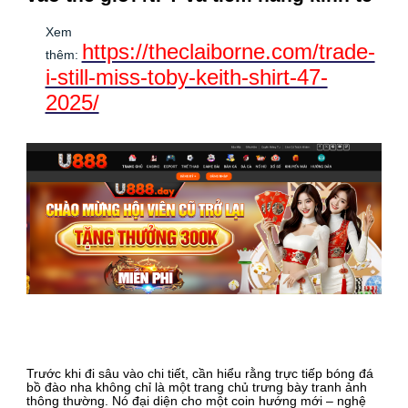
Xem
https://theclaiborne.com/trade-
thêm:
i-still-miss-toby-keith-shirt-47-
2025/
Trước khi đi sâu vào chi tiết, cần hiểu rằng trực tiếp bóng đá
bồ đào nha không chỉ là một trang chủ trưng bày tranh ảnh
thông thường. Nó đại diện cho một coin hướng mới – nghệ