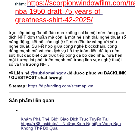
https://scorpionwindowfilm.com/tr
thêm:
nba-1950-draft-75-years-of-
greatness-shirt-42-2025/
trực tiếp bóng đá bồ đào nha không chỉ là một nền tảng giao
dịch NFT đơn thuần mà còn là một hệ sinh thái nghệ thuật số
năng động, kết nối các nghệ sĩ, nhà đầu tư và người yêu
nghệ thuật. Sự kết hợp giữa công nghệ blockchain, cộng
đồng mạnh mẽ và các dịch vụ hỗ trợ toàn diện đã tạo nên
sức hút đặc biệt của trực tiếp bóng đá bồ đào nha, hứa hẹn
một tương lai phát triển mạnh mẽ trong lĩnh vực nghệ thuật
số và thị trường NFT.
📢 Liên hệ
@subdomaingov
để được phục vụ BACKLINK
/ GUESTPOST chất lượng!
Sitemap:
https://dlpfunding.com/sitemap.xml
Sản phẩm liên quan
Khám Phá Thế Giới Giao Dịch Trực Tuyến Tại
https//rr88.institute/ – Những Kinh Nghiệm Vàng Bạn
Không Thể Bỏ Qua