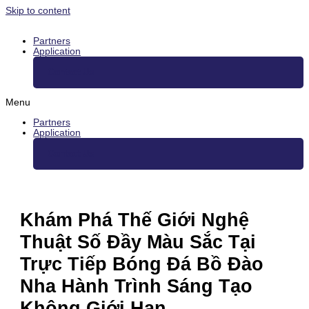
Skip to content
Partners
Application
Contact Us
Menu
Partners
Application
Contact Us
Khám Phá Thế Giới Nghệ
Thuật Số Đầy Màu Sắc Tại
Trực Tiếp Bóng Đá Bồ Đào
Nha Hành Trình Sáng Tạo
Không Giới Hạn