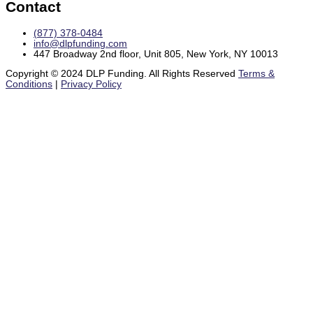
Contact
(877) 378-0484
info@dlpfunding.com
447 Broadway 2nd floor, Unit 805, New York, NY 10013
Copyright © 2024 DLP Funding. All Rights Reserved
Terms &
Conditions
|
Privacy Policy