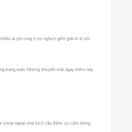
hiều ai yêu ưng ý sự nghịch giỡn giải trí & với
oảng trang web. Những khuyến mãi ngay thêm này
me show ngoại nhái kích cầu thêm sự cảm hứng