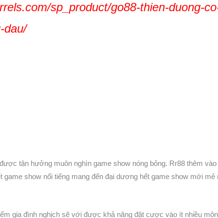
arrels.com/sp_product/go88-thien-duong-co
g-dau/
ẽ được tận hưởng muôn nghìn game show nóng bỏng. Rr88 thêm vào ma
t game show nổi tiếng mang đến đại dương hết game show mới mẻ 
iểm gia đình nghịch sẽ với được khả năng đặt cược vào ít nhiều môn