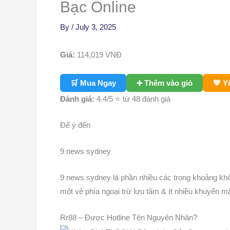
Bạc Online
By
/
July 3, 2025
Giá:
114,019
VNĐ
🛒 Mua Ngay
➕ Thêm vào giỏ
💙 Y
Đánh giá:
4.4
/5 ⭐ từ 48 đánh giá
Để ý đến
9 news sydney
9 news sydney là phần nhiều các trong khoảng khôn
một vẻ phía ngoại trừ lưu tâm & ít nhiều khuyến m
Rr88 – Được Hotline Tên Nguyên Nhân?