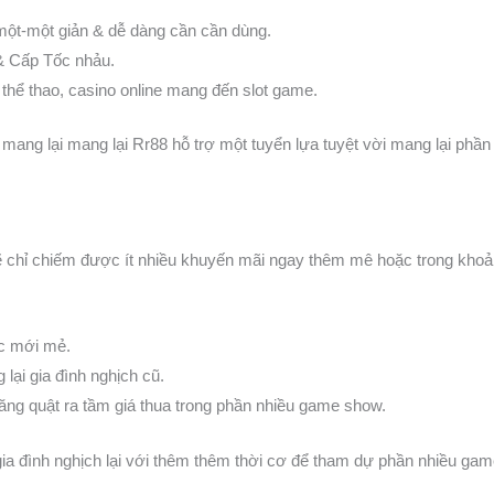
một-một giản & dễ dàng cần cần dùng.
 & Cấp Tốc nhảu.
hể thao, casino online mang đến slot game.
mang lại mang lại Rr88 hỗ trợ một tuyển lựa tuyệt vời mang lại phần n
sẽ chỉ chiếm được ít nhiều khuyến mãi ngay thêm mê hoặc trong kh
c mới mẻ.
lại gia đình nghịch cũ.
ăng quật ra tầm giá thua trong phần nhiều game show.
ia đình nghịch lại với thêm thêm thời cơ để tham dự phần nhiều ga