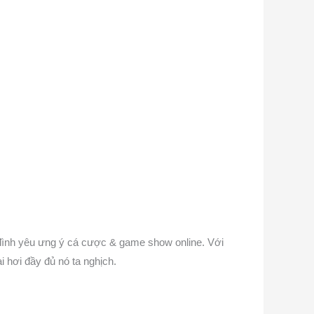
a đình yêu ưng ý cá cược & game show online. Với
 hơi đầy đủ nó ta nghịch.