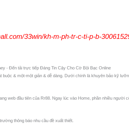
all.com/33win/kh-m-ph-tr-c-ti-p-b-3006152
ắt buộc & một-một giản & dễ dàng. Dưới chính là khuyên bảo kỹ lưỡn
trang web đầu tiên của Rr88. Ngay lúc vào Home, phần nhiều người 
 trường thông báo nhu cầu đề xuất thiết.