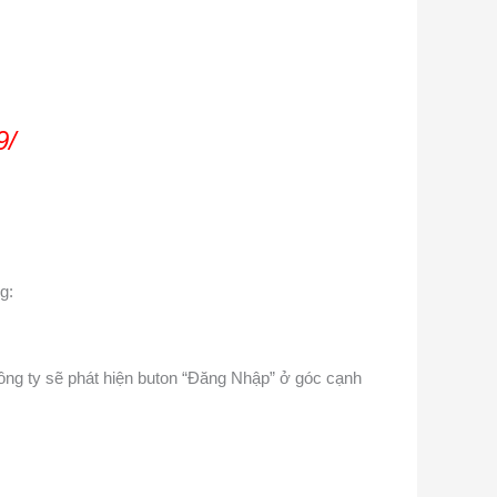
9/
g:
công ty sẽ phát hiện buton “Đăng Nhập” ở góc cạnh