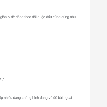
t giản & dễ dàng theo dõi cuộc đấu cũng cũng như
sự.
p nhiều dạng chủng hình dạng về đề bài ngoại