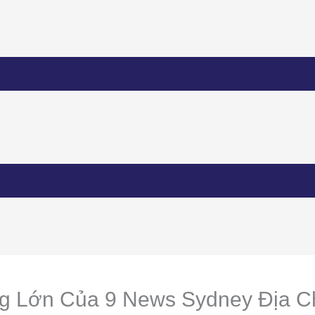
g Lớn Của 9 News Sydney Địa C