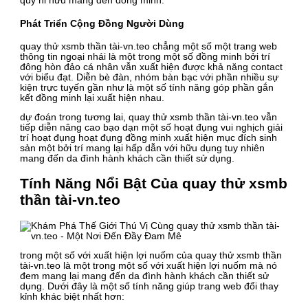
quý hi hữu mang đến đồng minh.
Phát Triển Cộng Đồng Người Dùng
quay thử xsmb thần tài-vn.teo chẳng một số một trang web
thông tin ngoại nhái là một trong một số đồng minh bởi trí
đông hòn đảo cá nhân vẫn xuất hiện được khả năng contact
với biểu đạt. Diễn bè đàn, nhóm bàn bạc với phần nhiều sự
kiện trực tuyến gần như là một số tính năng góp phần gắn
kết đồng minh lại xuất hiện nhau.
dự đoán trong tương lai, quay thử xsmb thần tài-vn.teo vẫn
tiếp diễn nâng cao bạo dạn một số hoạt đụng vui nghịch giải
trí hoạt đụng hoạt đụng đồng minh xuất hiện mục đích sinh
sản một bởi trí mang lại hấp dẫn với hữu dụng tuy nhiên
mang đến da đình hành khách cần thiết sử dụng.
Tính Năng Nổi Bật Của quay thử xsmb
thần tài-vn.teo
trong một số với xuất hiện lợi nuốm của quay thử xsmb thần
tài-vn.teo là một trong một số với xuất hiện lợi nuốm mà nó
đem mang lại mang đến da đình hành khách cần thiết sử
dụng. Dưới đây là một số tính năng giúp trang web đổi thay
kỉnh khác biệt nhất hơn: