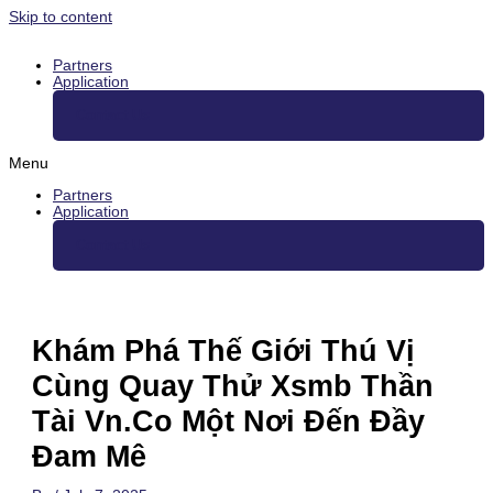
Skip to content
Partners
Application
Contact Us
Menu
Partners
Application
Contact Us
Khám Phá Thế Giới Thú Vị
Cùng Quay Thử Xsmb Thần
Tài Vn.Co Một Nơi Đến Đầy
Đam Mê