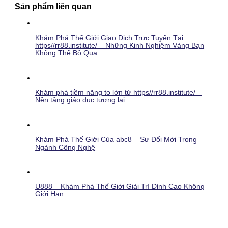
Sản phẩm liên quan
Khám Phá Thế Giới Giao Dịch Trực Tuyến Tại
https//rr88.institute/ – Những Kinh Nghiệm Vàng Bạn
Không Thể Bỏ Qua
Khám phá tiềm năng to lớn từ https//rr88.institute/ –
Nền tảng giáo dục tương lai
Khám Phá Thế Giới Của abc8 – Sự Đổi Mới Trong
Ngành Công Nghệ
U888 – Khám Phá Thế Giới Giải Trí Đỉnh Cao Không
Giới Hạn