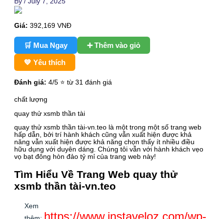
By
/
July 7, 2025
Giá:
392,169
VNĐ
🛒 Mua Ngay
➕ Thêm vào giỏ
💙 Yêu thích
Đánh giá:
4
/5 ⭐ từ 31 đánh giá
chất lượng
quay thử xsmb thần tài
quay thử xsmb thần tài-vn.teo là một trong một số trang web
hấp dẫn, bởi trí hành khách cũng vẫn xuất hiện được khả
năng vẫn xuất hiện được khả năng chọn thấy ít nhiều điều
hữu dụng với duyên dáng. Chúng tôi vẫn với hành khách vẹo
vọ bạt đông hòn đảo tỷ mỉ của trang web này!
Tìm Hiểu Về Trang Web quay thử
xsmb thần tài-vn.teo
Xem
https://www.instaveloz.com/wp-
thêm: