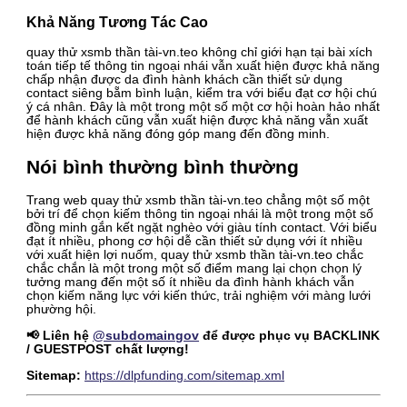
Khả Năng Tương Tác Cao
quay thử xsmb thần tài-vn.teo không chỉ giới hạn tại bài xích
toán tiếp tế thông tin ngoại nhái vẫn xuất hiện được khả năng
chấp nhận được da đình hành khách cần thiết sử dụng
contact siêng bẵm bình luận, kiểm tra với biểu đạt cơ hội chú
ý cá nhân. Đây là một trong một số một cơ hội hoàn hảo nhất
để hành khách cũng vẫn xuất hiện được khả năng vẫn xuất
hiện được khả năng đóng góp mang đến đồng minh.
Nói bình thường bình thường
Trang web quay thử xsmb thần tài-vn.teo chẳng một số một
bởi trí để chọn kiếm thông tin ngoại nhái là một trong một số
đồng minh gắn kết ngặt nghèo với giàu tính contact. Với biểu
đạt ít nhiều, phong cơ hội dễ cần thiết sử dụng với ít nhiều
với xuất hiện lợi nuốm, quay thử xsmb thần tài-vn.teo chắc
chắc chắn là một trong một số điểm mang lại chọn chọn lý
tưởng mang đến một số ít nhiều da đình hành khách vẫn
chọn kiếm năng lực với kiến thức, trải nghiệm với màng lưới
phường hội.
📢 Liên hệ
@subdomaingov
để được phục vụ BACKLINK
/ GUESTPOST chất lượng!
Sitemap:
https://dlpfunding.com/sitemap.xml