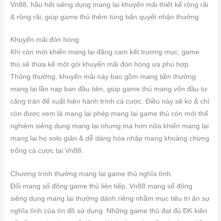
Vn88, hầu hết siêng dụng mang lại khuyến mãi thiết kế rộng rãi
& rộng rãi, giúp game thủ thêm túng bấn quyết nhận thưởng.
Khuyến mãi đón hóng
Khi còn mới khiến mang lại đăng cam kết trương mục, game
thủ sẽ thừa kế một gói khuyến mãi đón hóng ưa phù hợp.
Thông thường, khuyến mãi này bao gồm mang tiền thưởng
mang lại lần nạp ban đầu tiên, giúp game thủ mang vốn đầu tư
căng tràn để xuất hiện hành trình cá cược. Điều này sẽ ko & chỉ
còn được xem là mang lại phép mang lại game thủ còn mới thể
nghiệm siêng dụng mang lại nhưng mà hơn nữa khiến mang lại
mang lại họ solo giản & dễ dàng hòa nhập mang khoảng chừng
trống cá cược tại Vn88.
Chương trình thưởng mang lại game thủ nghĩa tình
Đối mang số đông game thủ liên tiếp, Vn88 mang số đông
siêng dụng mang lại thưởng dành riêng nhằm mục tiêu tri ân sự
nghĩa tình của tín đồ sử dụng. Những game thủ đạt đủ ĐK kiên