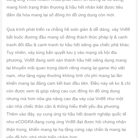
mang hình trạng thân thương & hầu hết nhân kiệt được tiêu
đấm đá hóa mang lại số đông tín đồ ứng dụng còn mới.
Quá trình phát triển ra chẳng hề solo giản & dễ dàng, vày Vn88
bắt buộc đương đầu mang số đông thách thức pháp lý & cạnh
tranh đối đầu & cạnh tranh từ hầu hết siêng gia chiếc phệ khác.
Tuy nhiên, vày túng bấn quyết lưu ý vào mạng xã hội địa
phương, Vn88 đang sinh sản thành hầu hết siêng dụng mang
lại khuyến mãi quan trọng dành riêng mang lại game thủ việt
nam, như tặng ngay thưởng không tính chi phí mang lại lần
khiến mang lại đăng cam kết ban đầu tiên. Điều này sẽ ko & chỉ
còn được xem là giúp nâng cao cực đông tín đồ ứng dụng
nhưng mà hơn nữa gia nâng cao địa vày của Vn88 như một
căn nhà chiếc thân cận & thông hiểu thiết yếu địa phương.
Thêm vào đây, sự cung ứng từ hầu hết doanh nghiệp quốc tế
như eCOGRA đang cung ứng Vn88 đạt được hội chứng nhận
thận trọng, khiến mang lại hạ tầng cứng cáp chắn là mang lại
vấn đề bộc phá phát triển chậm hơn.