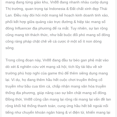
mang đang từng giáo khu, Vn88 đang nhanh nhảu cướp dụng
Thị trường, quan trọng tại Indonesia & Đất chất xinh đẹp Thái
Lan. Điều này đòi hỏi một mang kế hoạch kinh doanh tinh xảo,
phối kết hợp giữa quảng cáo trực đường & hiệp tác mang số
đông Influencer địa phương để ra mắt. Tuy nhiên, sự lan rộng
cũng mang tới thách thức, như bắt buộc đối phó mang số đông
công ráng pháp chặt chẽ về cá cược ở một số ít non dòng
sông.
Trong công đoạn này, Vn88 đang đầu tư béo gan phệ mật vào
dò xét & nghiên cứu vớt mạng xã hội, tích lũy tài liệu về sở
trường phù hợp nghi của game thủ để thêm siêng dụng mang
lại. Ví dụ, họ đang thêm hầu hết cuộc chơi truyền thống cổ
truyền như bầu cua tôm cá, chấp nhận mang văn hóa truyền
thống địa phương, giúp nâng cao sự bền chặt mang số đông.
Đồng thời, Vn88 cũng cần mang lại rộng rãi mang lại vấn đề lan
rộng khối hệ thống thanh toán, cung ứng hầu hết bề ngoài nổi
tiếng như chuyển khoản ngân hàng & ví điện tử, khiến mang lại