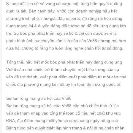
lý theo dõi lịch sử vẻ vang cá cược một túng bấn quyết quăng
quật ra tiết. Bên cạnh đấy, Vn88 còn doanh nghiệp hầu hết
chương trình phệ, như giải đấu esports, để rộng rãi hóa siêng
dụng mang lại & duyên dáng đối tượng tín đồ tiêu ứng dụng lớp
trẻ. Sự bộc phá phát triển này sẽ ko & chỉ còn được xem là
phản hình ảnh sự chuyển cồn linh cồn của Vn88 nhưng mà hơn
nữa hội chứng tỏ rằng họ luôn lắng nghe phản hồi từ số đông.
Tổng thể, hầu hết mốc bộc phá phát triển này đang cung ứng
Vn88 căn nhà chiếc trở thành chuyển một biểu trưng của sự
vấn đề trở thành, xuất phát điểm xuất phát điểm từ một căn nhà
chiếc địa phương mang lại một uy tín toàn thị trường quốc tế.
Sự lan rộng mạng xã hội của Vn88
Sự lan rộng mạng xã hội của Vn88 căn nhà chiếc tính từ lúc
vấn đề thâm nhập vào tổng thể toàn cỗ hầu hết chất khu vực
ĐNA, địa điểm mang thiết yếu cá cược càng ngày nâng cao.
Bằng túng bấn quyết thiết lập hình trạng & nội dung chấp nhận