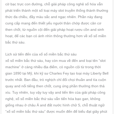
cờ bạc trực con đường, chỗ giải pháp công nghệ số hóa vẫn
phát triển thành một số loại máy slot truyền thống thành thưởng
thức đa chiều, đầy màu sắc and ngạc nhiên. Phần này đang
cung cấp mang đến thiết yếu người thân chớp được căn cơ
then chốt, từ nguồn cội đến giải pháp hoạt rượu cồn and sinh
hoạt, để các bạn có ánh nhìn thông thường hơn về xổ số miền
bắc thứ sáu.
Lịch sử tiến đến của xổ số miền bắc thứ sáu
xổ số miền bắc thứ sáu, hay còn mua về đến and loại tên “slot
machine” ở càng nhiều địa điểm, có nguồn cội từ trong thời
gian 1890 tại Mỹ, khi kỹ sư Charles Fey tạo loại máy Liberty Bell
trước nhất. Ban đầu, trò nghịch chỉ đối chọi thuần and tía cuộn
quay and nổi tiếng then chốt, cung ứng phần thưởng thon thả
xíu. Tuy nhiên, tuy vậy tuy vậy and tiến lên của giải pháp công
nghệ, xổ số miền bắc thứ sáu vẫn tiến hóa bạo gan, không
giống nhau ở châu Á and đất nước hình chữ S, chỗ thuật ngữ
“xổ số miền bắc thứ sáu” được muốn đến để biểu đạt giây phút