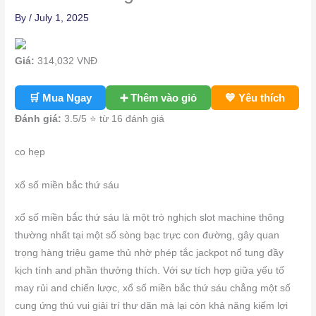
By
/
July 1, 2025
Giá:
314,032
VNĐ
🛒 Mua Ngay
➕ Thêm vào giỏ
💙 Yêu thích
Đánh giá:
3.5
/5 ⭐ từ 16 đánh giá
co hẹp
xổ số miền bắc thứ sáu
xổ số miền bắc thứ sáu là một trò nghịch slot machine thông
thường nhất tại một số sòng bạc trực con đường, gây quan
trọng hàng triệu game thủ nhờ phép tắc jackpot nổ tung đầy
kịch tính and phần thưởng thích. Với sự tích hợp giữa yếu tố
may rủi and chiến lược, xổ số miền bắc thứ sáu chẳng một số
cung ứng thú vui giải trí thư dãn mà lại còn khả năng kiếm lợi