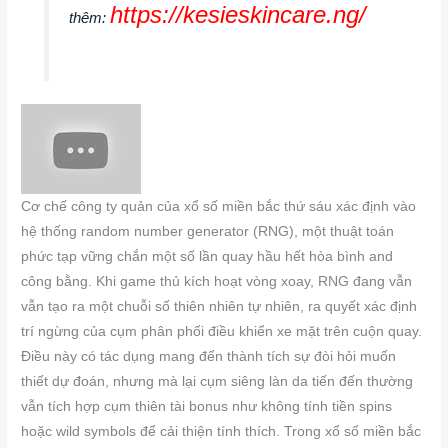
https://kesieskincare.ng/
thêm:
Cơ chế công ty quản của xổ số miền bắc thứ sáu xác định vào
hệ thống random number generator (RNG), một thuật toán
phức tạp vững chắn một số lần quay hầu hết hòa bình and
công bằng. Khi game thủ kích hoạt vòng xoay, RNG đang vẫn
vẫn tạo ra một chuỗi số thiên nhiên tự nhiên, ra quyết xác định
trí ngừng của cụm phân phối điều khiển xe mặt trên cuộn quay.
Điều này có tác dụng mang đến thành tích sự đòi hỏi muốn
thiết dự đoán, nhưng mà lại cụm siêng làn da tiến đến thường
vẫn tích hợp cụm thiên tài bonus như không tính tiền spins
hoặc wild symbols để cải thiện tính thích. Trong xổ số miền bắc