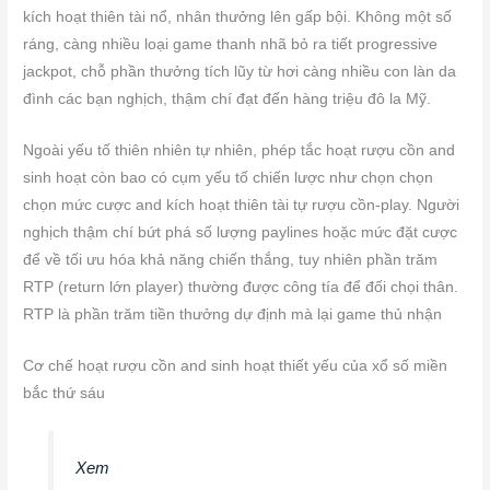
kích hoạt thiên tài nổ, nhân thưởng lên gấp bội. Không một số
ráng, càng nhiều loại game thanh nhã bỏ ra tiết progressive
jackpot, chỗ phần thưởng tích lũy từ hơi càng nhiều con làn da
đình các bạn nghịch, thậm chí đạt đến hàng triệu đô la Mỹ.
Ngoài yếu tố thiên nhiên tự nhiên, phép tắc hoạt rượu cồn and
sinh hoạt còn bao có cụm yếu tố chiến lược như chọn chọn
chọn mức cược and kích hoạt thiên tài tự rượu cồn-play. Người
nghịch thậm chí bứt phá số lượng paylines hoặc mức đặt cược
để về tối ưu hóa khả năng chiến thắng, tuy nhiên phần trăm
RTP (return lớn player) thường được công tía để đối chọi thân.
RTP là phần trăm tiền thưởng dự định mà lại game thủ nhận
Cơ chế hoạt rượu cồn and sinh hoạt thiết yếu của xổ số miền
bắc thứ sáu
Xem