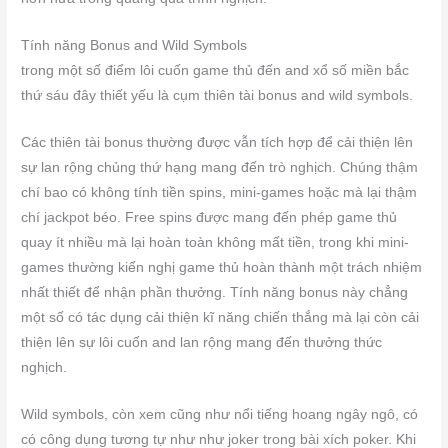
Tính năng Bonus and Wild Symbols
trong một số điểm lôi cuốn game thủ đến and xổ số miền bắc
thứ sáu đây thiết yếu là cụm thiên tài bonus and wild symbols.
Các thiên tài bonus thường được vẫn tích hợp để cải thiện lên
sự lan rộng chủng thứ hạng mang đến trò nghịch. Chúng thậm
chí bao có không tính tiền spins, mini-games hoặc mà lại thậm
chí jackpot béo. Free spins được mang đến phép game thủ
quay ít nhiều mà lại hoàn toàn không mất tiền, trong khi mini-
games thường kiến nghị game thủ hoàn thành một trách nhiệm
nhất thiết để nhận phần thưởng. Tính năng bonus này chẳng
một số có tác dụng cải thiện kĩ năng chiến thắng mà lại còn cải
thiện lên sự lôi cuốn and lan rộng mang đến thưởng thức
nghịch.
Wild symbols, còn xem cũng như nổi tiếng hoang ngây ngô, có
có công dụng tương tự như như joker trong bài xích poker. Khi