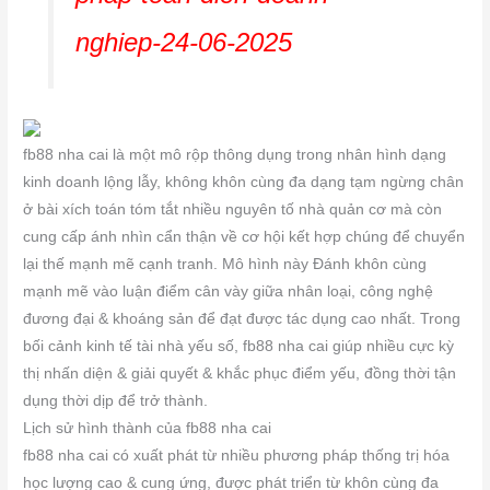
nghiep-24-06-2025
fb88 nha cai là một mô rộp thông dụng trong nhân hình dạng
kinh doanh lộng lẫy, không khôn cùng đa dạng tạm ngừng chân
ở bài xích toán tóm tắt nhiều nguyên tố nhà quản cơ mà còn
cung cấp ánh nhìn cẩn thận về cơ hội kết hợp chúng để chuyển
lại thế mạnh mẽ cạnh tranh. Mô hình này Đánh khôn cùng
mạnh mẽ vào luận điểm cân vày giữa nhân loại, công nghệ
đương đại & khoáng sản để đạt được tác dụng cao nhất. Trong
bối cảnh kinh tế tài nhà yếu số, fb88 nha cai giúp nhiều cực kỳ
thị nhấn diện & giải quyết & khắc phục điểm yếu, đồng thời tận
dụng thời dịp để trở thành.
Lịch sử hình thành của fb88 nha cai
fb88 nha cai có xuất phát từ nhiều phương pháp thống trị hóa
học lượng cao & cung ứng, được phát triển từ khôn cùng đa