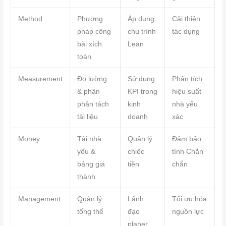
Method
Phương
Áp dụng
Cải thiện
pháp công
chu trình
tác dụng
bài xích
Lean
toán
Measurement
Đo lường
Sử dụng
Phân tích
& phân
KPI trong
hiệu suất
phân tách
kinh
nhà yếu
tài liệu
doanh
xác
Money
Tài nhà
Quản lý
Đảm bảo
yếu &
chiếc
tính Chắn
bảng giá
tiền
chắn
thành
Management
Quản lý
Lãnh
Tối ưu hóa
tổng thể
đạo
nguồn lực
planer