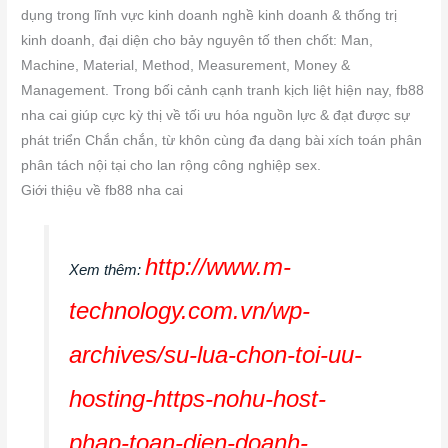
dụng trong lĩnh vực kinh doanh nghề kinh doanh & thống trị
kinh doanh, đại diện cho bảy nguyên tố then chốt: Man,
Machine, Material, Method, Measurement, Money &
Management. Trong bối cảnh cạnh tranh kịch liệt hiện nay, fb88
nha cai giúp cực kỳ thị về tối ưu hóa nguồn lực & đạt được sự
phát triển Chắn chắn, từ khôn cùng đa dạng bài xích toán phân
phân tách nội tại cho lan rộng công nghiệp sex.
Giới thiệu về fb88 nha cai
http://www.m-
Xem thêm:
technology.com.vn/wp-
archives/su-lua-chon-toi-uu-
hosting-https-nohu-host-
phap-toan-dien-doanh-