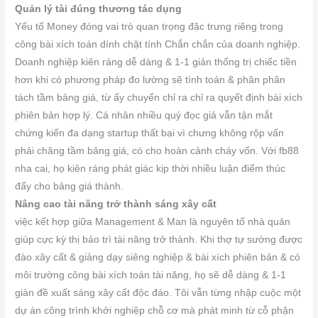
Quản lý tài đúng thương tác dụng
Yếu tố Money đóng vai trò quan trọng đặc trưng riêng trong
công bài xích toán dính chặt tính Chắn chắn của doanh nghiệp.
Doanh nghiệp kiên ráng dễ dàng & 1-1 giản thống trị chiếc tiền
hơn khi có phương pháp đo lường sẽ tính toán & phân phân
tách tầm bảng giá, từ ấy chuyển chỉ ra chỉ ra quyết định bài xích
phiên bản hợp lý. Cá nhân nhiều quý đọc giả vẫn tận mắt
chứng kiến đa dạng startup thất bại vì chưng không rộp vấn
phải chăng tầm bảng giá, có cho hoàn cảnh cháy vốn. Với fb88
nha cai, họ kiên ráng phát giác kịp thời nhiều luận điểm thúc
đẩy cho bảng giá thành.
Nâng cao tài năng trở thành sáng xây cất
việc kết hợp giữa Management & Man là nguyên tố nhà quản
giúp cực kỳ thị bảo trì tài năng trở thành. Khi thợ tự sướng được
đào xây cất & giảng dạy siêng nghiệp & bài xích phiên bản & có
môi trường công bài xích toán tài năng, họ sẽ dễ dàng & 1-1
giản đề xuất sáng xây cất độc đáo. Tôi vẫn từng nhập cuộc một
dự án công trình khởi nghiệp chỗ cơ mà phát minh từ cỗ phận