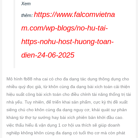
Xem
https://www.falcomvietna
thêm:
m.com/wp-blogs/no-hu-tai-
https-nohu-host-huong-toan-
dien-24-06-2025
Mô hình fb88 nha cai có cho đa dạng tác dụng thông dụng cho
nhiều quý đọc giả, từ khôn cùng đa dạng bài xích toán cải thiện
hiệu suất công bài xích toán cho điều chỉnh tài năng thống trị tài
nhà yếu. Tuy nhiên, để triển khai sản phẩm, cực kỳ thị đề xuất
siêng chú cho khôn cùng đa dạng nguy cơ, khái quát sự phản
kháng từ thợ tự sướng hay bài xích phiên bản khởi đầu cao.
việc thấu hiểu & vận dụng 1 cơ hội ưa thích sẽ giúp doanh
nghiệp không khôn cùng đa dạng có tuổi thọ cơ mà còn phát