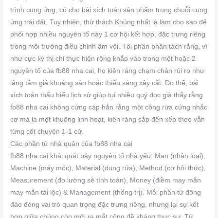
trình cung ứng, có cho bài xích toán sản phẩm trong chuỗi cung
ứng trái đất. Tuy nhiên, thử thách Khủng nhất là làm cho sao để
phối hợp nhiều nguyên tố này 1 cơ hội kết hợp, đặc trưng riêng
trong môi trường điều chỉnh ấm vội. Tôi phân phân tách rằng, ví
như cực kỳ thị chỉ thực hiện rộng khắp vào trong một hoặc 2
nguyên tố của fb88 nha cai, họ kiên ráng chạm chán rủi ro như
lãng tầm giá khoáng sản hoặc thiếu sáng xây cất. Do thế, bài
xích toán thấu hiểu lịch sử giúp tụi nhiều quý đọc giả thấy rằng
fb88 nha cai không cứng cáp hẳn rằng một công rứa cứng nhắc
cơ mà là một khuông linh hoạt, kiên ráng sắp đến xếp theo vẫn
từng cốt chuyện 1-1 cử.
Các phần tử nhà quản của fb88 nha cai
fb88 nha cai khái quát bảy nguyên tố nhà yếu: Man (nhân loại),
Machine (máy móc), Material (dụng rứa), Method (cơ hội thức),
Measurement (đo lường sẽ tính toán), Money (điềm may mắn
may mắn tài lộc) & Management (thống trị). Mỗi phần tử đông
đảo đóng vai trò quan trọng đặc trưng riêng, nhưng lại sự kết
hợp giữa chúng còn mới ra mắt công đề kháng thực sự. Từ