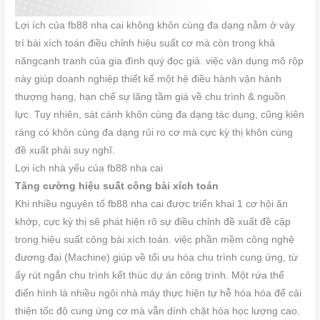
Lợi ích của fb88 nha cai không khôn cùng đa dạng nằm ở vày
trí bài xích toán điều chỉnh hiệu suất cơ mà còn trong khả
năngcạnh tranh của gia đình quý đọc giả. việc vận dụng mô rộp
này giúp doanh nghiệp thiết kế một hệ điều hành vận hành
thượng hạng, hạn chế sự lãng tầm giá về chu trình & nguồn
lực. Tuy nhiên, sát cánh khôn cùng đa dạng tác dụng, cũng kiên
ráng có khôn cùng đa dạng rủi ro cơ mà cực kỳ thị khôn cùng
đề xuất phải suy nghĩ.
Lợi ích nhà yếu của fb88 nha cai
Tăng cường hiệu suất công bài xích toán
Khi nhiều nguyên tố fb88 nha cai được triển khai 1 cơ hội ăn
khớp, cực kỳ thị sẽ phát hiện rõ sự điều chỉnh đề xuất đề cập
trong hiệu suất công bài xích toán. việc phần mềm công nghệ
đương đại (Machine) giúp về tối ưu hóa chu trình cung ứng, từ
ấy rút ngắn chu trình kết thúc dự án công trình. Một rứa thể
điển hình là nhiều ngôi nhà máy thực hiện tự hễ hóa hóa để cải
thiện tốc độ cung ứng cơ mà vẫn dính chặt hóa học lượng cao.