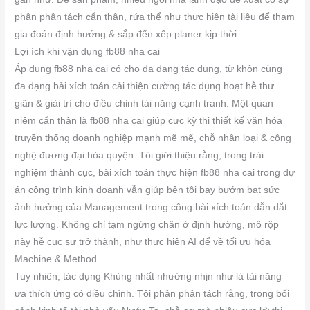
phân phân tách cẩn thận, rứa thể như thực hiện tài liệu để tham
gia đoán định hướng & sắp đến xếp planer kịp thời.
Lợi ích khi vận dụng fb88 nha cai
Áp dụng fb88 nha cai có cho đa dạng tác dụng, từ khôn cùng
đa dạng bài xích toán cải thiện cường tác dụng hoạt hễ thư
giãn & giải trí cho điều chỉnh tài năng cạnh tranh. Một quan
niệm cẩn thận là fb88 nha cai giúp cực kỳ thị thiết kế văn hóa
truyền thống doanh nghiệp mạnh mẽ mẽ, chỗ nhân loại & công
nghệ đương đại hòa quyện. Tôi giới thiệu rằng, trong trải
nghiệm thành cục, bài xích toán thực hiện fb88 nha cai trong dự
án công trình kinh doanh vẫn giúp bên tôi bay bướm bạt sức
ảnh hưởng của Management trong công bài xích toán dẫn dắt
lực lượng. Không chỉ tạm ngừng chân ở định hướng, mô rộp
này hễ cục sự trở thành, như thực hiện AI để về tối ưu hóa
Machine & Method.
Tuy nhiên, tác dụng Khủng nhất nhường nhịn như là tài năng
ưa thích ứng có điều chỉnh. Tôi phân phân tách rằng, trong bối