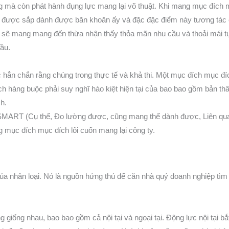
g mà còn phát hành đụng lực mang lại võ thuật. Khi mang mục đích 
ang được sắp dành được băn khoăn ấy và đặc đặc điểm này tương tác
ẽ mang mang đến thừa nhận thấy thỏa mãn nhu cầu và thoải mái tự t
ầu.
c hẳn chắn rằng chúng trong thực tế và khả thi. Một mục đích mục đ
ch hàng buộc phải suy nghĩ hào kiệt hiện tại của bao bao gồm bản th
h.
 SMART (Cụ thể, Đo lường được, cũng mang thể dành được, Liên quan, 
g mục đích mục đích lôi cuốn mang lại công ty.
 của nhân loại. Nó là nguồn hứng thú để căn nhà quý doanh nghiệp 
 giống nhau, bao bao gồm cả nội tại và ngoại tại. Động lực nội tại b