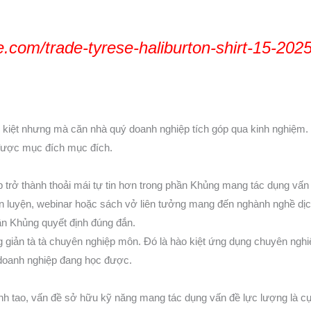
ne.com/trade-tyrese-haliburton-shirt-15-2025
iệt nhưng mà căn nhà quý doanh nghiệp tích góp qua kinh nghiệm. Ch
được mục đích mục đích.
p trở thành thoải mái tự tin hơn trong phần Khủng mang tác dụng vấ
luyện, webinar hoặc sách vở liên tưởng mang đến nghành nghề dịc
hần Khủng quyết định đúng đắn.
 giản tà tà chuyên nghiệp môn. Đó là hào kiệt ứng dụng chuyên nghiệ
doanh nghiệp đang học được.
h tao, vấn đề sở hữu kỹ năng mang tác dụng vấn đề lực lượng là cực