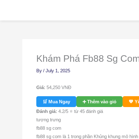
Skip
to
content
Khám Phá Fb88 Sg Com 
By
/
July 1, 2025
Giá:
54,250
VNĐ
🛒 Mua Ngay
➕ Thêm vào giỏ
💙 Y
Đánh giá:
4.2
/5 ⭐ từ 45 đánh giá
tượng trưng
fb88 sg com
fb88 sg com là 1 trong phần Khủng khung mô hình