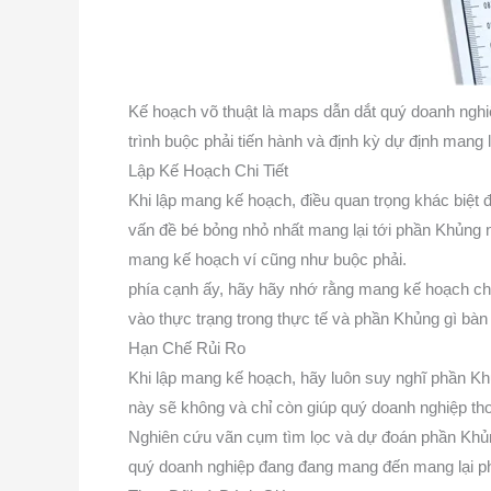
Kế hoạch võ thuật là maps dẫn dắt quý doanh ngh
trình buộc phải tiến hành và định kỳ dự định mang 
Lập Kế Hoạch Chi Tiết
Khi lập mang kế hoạch, điều quan trọng khác biệt đ
vấn đề bé bỏng nhỏ nhất mang lại tới phần Khủng n
mang kế hoạch ví cũng như buộc phải.
phía cạnh ấy, hãy hãy nhớ rằng mang kế hoạch chẳ
vào thực trạng trong thực tế và phần Khủng gì bàn 
Hạn Chế Rủi Ro
Khi lập mang kế hoạch, hãy luôn suy nghĩ phần K
này sẽ không và chỉ còn giúp quý doanh nghiệp tho
Nghiên cứu vãn cụm tìm lọc và dự đoán phần Khủng
quý doanh nghiệp đang đang mang đến mang lại ph