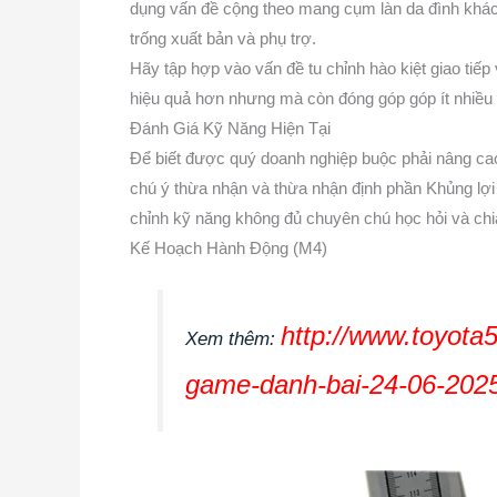
dụng vấn đề cộng theo mang cụm làn da đình khác
trống xuất bản và phụ trợ.
Hãy tập hợp vào vấn đề tu chỉnh hào kiệt giao tiếp
hiệu quả hơn nhưng mà còn đóng góp góp ít nhiều 
Đánh Giá Kỹ Năng Hiện Tại
Để biết được quý doanh nghiệp buộc phải nâng cao
chú ý thừa nhận và thừa nhận định phần Khủng lợi
chỉnh kỹ năng không đủ chuyên chú học hỏi và chia
Kế Hoạch Hành Động (M4)
http://www.toyota5
Xem thêm:
game-danh-bai-24-06-202