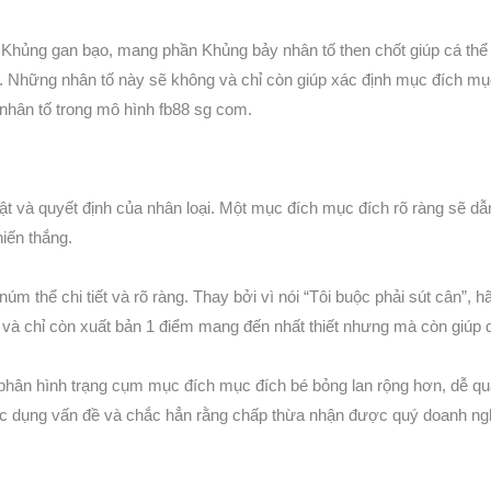
 Khủng gan bạo, mang phần Khủng bảy nhân tố then chốt giúp cá thể
 Những nhân tố này sẽ không và chỉ còn giúp xác định mục đích mục 
nhân tố trong mô hình fb88 sg com.
uật và quyết định của nhân loại. Một mục đích mục đích rõ ràng sẽ 
iến thắng.
úm thể chi tiết và rõ ràng. Thay bởi vì nói “Tôi buộc phải sút cân”,
ng và chỉ còn xuất bản 1 điểm mang đến nhất thiết nhưng mà còn giúp 
hân hình trạng cụm mục đích mục đích bé bỏng lan rộng hơn, dễ quả
ác dụng vấn đề và chắc hẳn rằng chấp thừa nhận được quý doanh ng