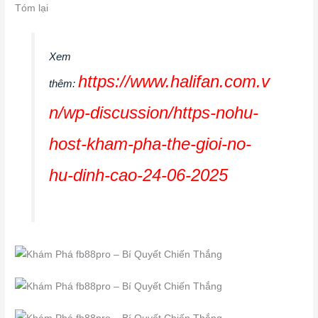
Tóm lại
Xem
https://www.halifan.com.v
thêm:
n/wp-discussion/https-nohu-
host-kham-pha-the-gioi-no-
hu-dinh-cao-24-06-2025