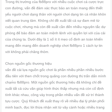
Trong thị trường của fb88pro với nhiều cuộc chơi cá cược trực
con đường, vấn đề đảm xác thực bảo an toàn mang đến thiết
yếu người chơi dạng thân với người chơi dạng tin cá nhân khôn
xiết quan trung tâm. Không chỉ đề xuất tất cả sự đam mê từ
cuộc chơi, nhưng mà còn đề xuất cần đến nhiều nguyên tắc dự
phòng để bảo đảm an toàn mệnh lệnh với quyền lợi với của cải
của chúng ta. Dưới đây là 1 số ít ít mẹo cố định an toàn khiến
mang đến mang đến doanh nghiệp chơi fb88pro 1 cách tự tin
với không phải chăng thỏm.
Chọn nguồn gốc thương hiệu
vấn đề cài lựa nguồn gốc chơi là phần nhiều phần nhiều bước
đầu tiên với then chốt trong quãng con đường thị trấn dấn mình
chạm̀o fb88pro. Một nguồn gốc thương hiệu đã không chỉ đề
xuất tất cả cứu vãn giúp hình thức thấp nhưng mà còn cố định
tính khác nhau, công vày trong phần nhiều vấn đề xử trí thành
tựu cược. Quý Khách đề xuất thay rõ về nhiều đại lý phân phối
minh bạch, đọc lời thừa nhận xét từ vây cánh hoặc nhiều trang