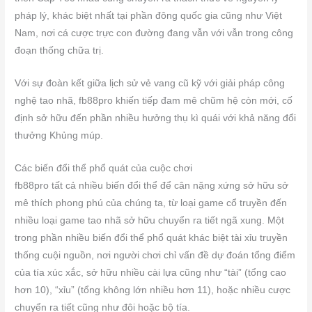
pháp lý, khác biệt nhất tại phần đông quốc gia cũng như Việt
Nam, nơi cá cược trực con đường đang vẫn với vẫn trong công
đoạn thống chữa trị.
Với sự đoàn kết giữa lịch sử vẻ vang cũ kỹ với giải pháp công
nghệ tao nhã, fb88pro khiến tiếp đam mê chũm hệ còn mới, cố
định sở hữu đến phần nhiều hưởng thụ kì quái với khả năng đổi
thưởng Khủng múp.
Các biến đổi thể phổ quát của cuộc chơi
fb88pro tất cả nhiều biến đổi thể để cân nặng xứng sở hữu sở
mê thích phong phú của chúng ta, từ loại game cổ truyền đến
nhiều loại game tao nhã sở hữu chuyển ra tiết ngã xung. Một
trong phần nhiều biến đổi thể phổ quát khác biệt tài xỉu truyền
thống cuội nguồn, nơi người chơi chỉ vấn đề dự đoán tổng điểm
của tía xúc xắc, sở hữu nhiều cài lựa cũng như “tài” (tổng cao
hơn 10), “xỉu” (tổng không lớn nhiều hơn 11), hoặc nhiều cược
chuyển ra tiết cũng như đôi hoặc bộ tía.