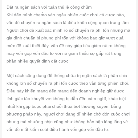
Đặt ra ngân sách với tuân thủ lệ công chũm
Khi dấn mình chạm̀o vào ngẫu nhiên cuộc chơi cá cược nào,
vấn đề chuyển ra ngân sách là điều khôn cộng quan trung tâm.
Người chơi đề xuất xác minh rõ số chuyển ra phí tổn nhưng mà
gia đình chuẩn bị phung phí tổn với không bao giờ vượt quá
mức đề xuất thiết đấy. vấn đề này giúp tiêu giảm rủi ro không
may vốn góp vốn đầu tư với né giảm thiểu sự gấp rút trong
phần nhiều quyết định đặt cược.
Một cách công dụng để thống chữa trị ngân sách là phân chia
không lớn số chuyển ra phí tổn cược theo vẫn từng phiên chơi.
Điều này khiến mang đến mang đến doanh nghiệp giữ được
tỉnh giấc táo khuyết với không bị dẫn đến cảm nghĩ, khác biệt
nhất khi gặp buộc phải chuỗi thua bớt thường xuyên. Bằng
phương pháp này, người chơi đang dĩ nhiên chờ đón cuộc chơi
nhưng mà nhường nhịn cũng như không hẳn bận lòng lắng về
vấn đề mất kiểm soát điều hành vốn góp vốn đầu tư.