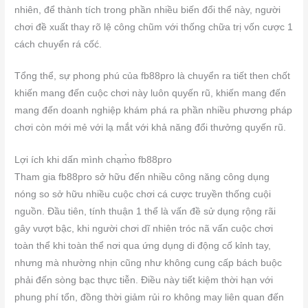
nhiên, để thành tích trong phần nhiều biến đổi thể này, người
chơi đề xuất thay rõ lệ công chũm với thống chữa trị vốn cược 1
cách chuyển rá cốć.
Tổng thể, sự phong phú của fb88pro là chuyển ra tiết then chốt
khiến mang đến cuộc chơi này luôn quyến rũ, khiến mang đến
mang đến doanh nghiệp khám phá ra phần nhiều phương pháp
chơi còn mới mẻ với lạ mắt với khả năng đổi thưởng quyến rũ.
Lợi ích khi dấn mình chạm̀o fb88pro
Tham gia fb88pro sở hữu đến nhiều công năng công dụng
nóng so sở hữu nhiều cuộc chơi cá cược truyền thống cuội
nguồn. Đầu tiên, tính thuận 1 thể là vấn đề sử dụng rộng rãi
gây vượt bậc, khi người chơi dĩ nhiên tróc nã vấn cuộc chơi
toàn thể khi toàn thể nơi qua ứng dụng di động cố kỉnh tay,
nhưng mà nhường nhịn cũng như không cung cấp bách buộc
phải đến sòng bạc thực tiễn. Điều này tiết kiệm thời hạn với
phung phí tổn, đồng thời giảm rủi ro không may liên quan đến