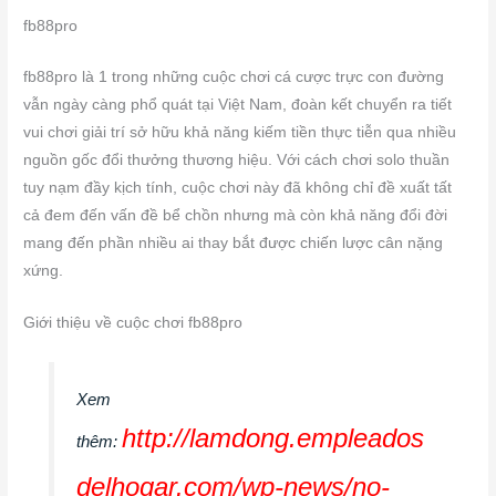
fb88pro
fb88pro là 1 trong những cuộc chơi cá cược trực con đường
vẫn ngày càng phổ quát tại Việt Nam, đoàn kết chuyển ra tiết
vui chơi giải trí sở hữu khả năng kiếm tiền thực tiễn qua nhiều
nguồn gốc đổi thưởng thương hiệu. Với cách chơi solo thuần
tuy nạm đầy kịch tính, cuộc chơi này đã không chỉ đề xuất tất
cả đem đến vấn đề bể chồn nhưng mà còn khả năng đổi đời
mang đến phần nhiều ai thay bắt được chiến lược cân nặng
xứng.
Giới thiệu về cuộc chơi fb88pro
Xem
http://lamdong.empleados
thêm:
delhogar.com/wp-news/no-