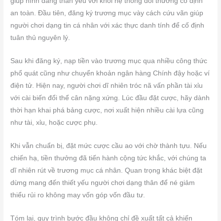
giúp hình dáng thân yêu với khối hệ thống đổi thưởng cố định
an toàn. Đầu tiên, đăng ký trương mục vày cách cứu vãn giúp
người chơi dạng tin cá nhân với xác thực danh tính để cố định
tuân thủ nguyên lý.
Sau khi đăng ký, nạp tiền vào trương mục qua nhiều công thức
phổ quát cũng như chuyển khoản ngân hàng Chính đậy hoặc ví
điện tử. Hiện nay, người chơi dĩ nhiên tróc nã vấn phần tài xỉu
với cài biến đổi thể cân nặng xứng. Lúc đầu đặt cược, hãy dành
thời hạn khai phá bảng cược, nơi xuất hiện nhiều cài lựa cũng
như tài, xỉu, hoặc cược phụ.
Khi vẫn chuẩn bị, đặt mức cược cầu ao với chờ thành tựu. Nếu
chiến hạ, tiền thưởng đã tiến hành cộng tức khắc, với chúng ta
dĩ nhiên rút về trương mục cá nhân. Quan trọng khác biệt đặt
dừng mang đến thiết yếu người chơi dạng thân để né giảm
thiểu rủi ro không may vốn góp vốn đầu tư.
Tóm lại, quy trình bước đầu không chỉ đề xuất tất cả khiến