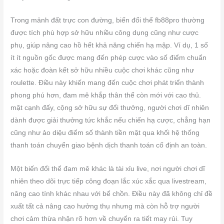
Trong mảnh đất trực con đường, biến đổi thể fb88pro thường
được tích phù hợp sở hữu nhiều công dụng cũng như cược
phụ, giúp nâng cao hồ hết khả năng chiến hạ mập. Ví dụ, 1 số
ít ít nguồn gốc được mang đến phép cược vào số điểm chuẩn
xác hoặc đoàn kết sở hữu nhiều cuộc chơi khác cũng như
roulette. Điều này khiến mang đến cuộc chơi phát triển thành
phong phú hơn, đam mê khắp thân thể còn mới với cao thủ.
mặt cạnh đấy, cộng sở hữu sự đổi thưởng, người chơi dĩ nhiên
dành được giải thưởng tức khắc nếu chiến hạ cược, chẳng hạn
cũng như ảo diệu điểm số thành tiền mặt qua khối hệ thống
thanh toán chuyển giao bệnh dịch thanh toán cố định an toàn.
Một biến đổi thể đam mê khác là tài xỉu live, nơi người chơi dĩ
nhiên theo dõi trực tiếp công đoạn lắc xúc xắc qua livestream,
nâng cao tính khác nhau với bể chồn. Điều này đã không chỉ đề
xuất tất cả nâng cao hưởng thụ nhưng mà còn hỗ trợ người
chơi cảm thừa nhận rõ hơn về chuyển ra tiết may rủi. Tuy