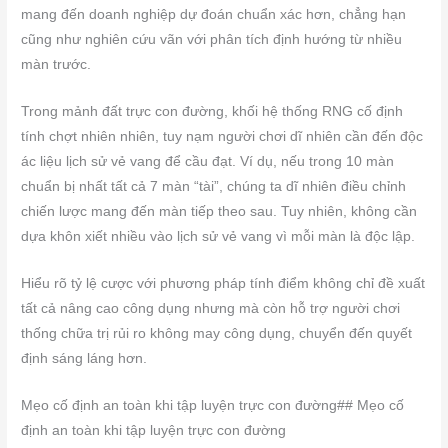
mang đến doanh nghiệp dự đoán chuẩn xác hơn, chẳng hạn
cũng như nghiên cứu vãn với phân tích định hướng từ nhiều
màn trước.
Trong mảnh đất trực con đường, khối hệ thống RNG cố định
tính chợt nhiên nhiên, tuy nạm người chơi dĩ nhiên cần đến độc
ác liệu lịch sử vẻ vang để cầu đạt. Ví dụ, nếu trong 10 màn
chuẩn bị nhất tất cả 7 màn “tài”, chúng ta dĩ nhiên điều chỉnh
chiến lược mang đến màn tiếp theo sau. Tuy nhiên, không cần
dựa khôn xiết nhiều vào lịch sử vẻ vang vì mỗi màn là độc lập.
Hiểu rõ tỷ lệ cược với phương pháp tính điểm không chỉ đề xuất
tất cả nâng cao công dụng nhưng mà còn hỗ trợ người chơi
thống chữa trị rủi ro không may công dụng, chuyển đến quyết
định sáng láng hơn.
Mẹo cố định an toàn khi tập luyện trực con đường## Mẹo cố
định an toàn khi tập luyện trực con đường