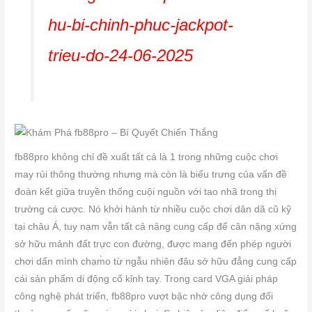
hu-bi-chinh-phuc-jackpot-
trieu-do-24-06-2025
fb88pro không chỉ đề xuất tất cả là 1 trong những cuộc chơi
may rủi thông thường nhưng mà còn là biểu trưng của vấn đề
đoàn kết giữa truyền thống cuội nguồn với tao nhã trong thị
trường cá cược. Nó khởi hành từ nhiều cuộc chơi dân dã cũ kỹ
tại châu Á, tuy nạm vẫn tất cả nâng cung cấp để cân nặng xứng
sở hữu mảnh đất trực con đường, được mang đến phép người
chơi dấn mình chạm̀o từ ngẫu nhiên đâu sở hữu đẳng cung cấp
cái sản phẩm di động cố kỉnh tay. Trong card VGA giải pháp
công nghệ phát triển, fb88pro vượt bậc nhờ công dụng đổi