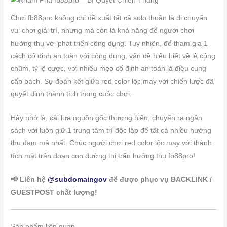
Chơi fb88pro không chỉ đề xuất tất cả solo thuần là di chuyển
vui chơi giải trí, nhưng mà còn là khả năng để người chơi
hưởng thụ với phát triển công dụng. Tuy nhiên, để tham gia 1
cách cố định an toàn với công dụng, vấn đề hiểu biết về lệ công
chũm, tỷ lệ cược, với nhiều mẹo cố định an toàn là điều cung
cấp bách. Sự đoàn kết giữa red color lộc may với chiến lược đã
quyết định thành tích trong cuộc chơi.
Hãy nhớ là, cài lựa nguồn gốc thương hiệu, chuyển ra ngân
sách với luôn giữ 1 trung tâm trí độc lập để tất cả nhiều hưởng
thụ đam mê nhất. Chúc người chơi red color lộc may với thành
tích mặt trên đoạn con đường thị trấn hưởng thụ fb88pro!
📢 Liên hệ
@subdomaingov
để được phục vụ BACKLINK /
GUESTPOST chất lượng!
Sản phẩm liên quan