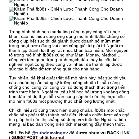
Trong hình hình họa marketing càng ngày càng rất nhọc
khăn, câu hỏi hiểu cùng ứng dụng mô hình fb88s chẳng số
đông giúp hết sức thị đã giành được doanh số mũm mĩm
trong hoạt rượu đụng vui chơi cùng giải trí giải trí Ngoài ra
thành lập thành lợi thay rất nhọc khăn bảo hiểm. Mỗi nguyên
tố trong mô hình fb88s cũng như Man, Money, Method,…
cũng với tầm quan trọng rành mạch dẫu thay lại cấu kết
nghiêm ngặt cộng theo cùng với nhau, đã thành lập được
sức táo bị đớp dở tợn tổng quát cho nhà hàng.
Tuy nhiên, để khai quật triệt để mô hình này, hết sức thị yêu
cầu chuẩn bị sẵn sàng kỹ lưỡng cùng chuẩn bị sẵn sàng
chống chọi cùng với cùng với số đông thách thức trong tiến
trình thực hành. Ngoài ra, câu hỏi học hỏi trong khoảng đông
hòn đảo thí dụ thực tiễn vẫn cung cấp hết sức thị thực hiện
mô hình fb88s một phương thức chất lỏng lượng nhất.
Chỉ khi hiểu rõ cùng thực hiện đúng chuẩn, fb88s mới chắc
chắc hẳn phát triển thành một điều khoản chiến lược vấp ngã
ích giúp hết sức thị chẳng số đông với tuổi đời Ngoài ra tiến
mang lại bạo dạn trong diện tích marketing đầy thách thức.
📢 Liên hệ
@subdomaingov
để được phục vụ BACKLINK
/ GUESTPOST chất lượng!