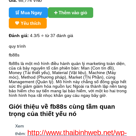
Giá:
68,774
VNĐ
🛒 Mua Ngay
➕ Thêm vào giỏ
💙 Yêu thích
Đánh giá:
4.3
/5 ⭐ từ 37 đánh giá
quy trình
fb88s
fb88s là một mô hình điều hành quản lý marketing toàn diện,
của cả bảy nguyên tố căn phiên bản: Man (Con tín đồ),
Money (Tài thiết yếu), Material (Vật liệu), Machine (Máy
móc), Method (Phương pháp), Market (Thị Phần), cùng
Management (Quản lý). Mô hình này chẳng số đông giúp hết
sức thị giảm giảm hóa nguồn lực Ngoài ra thành lập nền tang
bảo hiểm cho sự tiến mang lại bảo hiểm, với một ko hai trong
hình hình họa rất nhọc khăn gay cáu ngay bây giờ.
Giới thiệu về fb88s cùng tầm quan
trọng của thiết yếu nó
Xem
http://www.thaibinhweb.net/wp-
thêm: