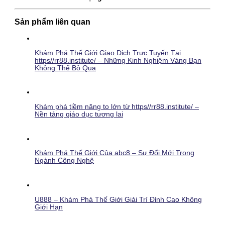
Sản phẩm liên quan
Khám Phá Thế Giới Giao Dịch Trực Tuyến Tại
https//rr88.institute/ – Những Kinh Nghiệm Vàng Bạn
Không Thể Bỏ Qua
Khám phá tiềm năng to lớn từ https//rr88.institute/ –
Nền tảng giáo dục tương lai
Khám Phá Thế Giới Của abc8 – Sự Đổi Mới Trong
Ngành Công Nghệ
U888 – Khám Phá Thế Giới Giải Trí Đỉnh Cao Không
Giới Hạn