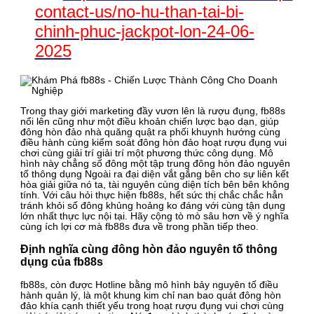
contact-us/no-hu-than-tai-bi-
chinh-phuc-jackpot-lon-24-06-
2025
Trong thay giới marketing đầy vươn lên là rượu đụng, fb88s
nổi lên cũng như một điều khoản chiến lược bạo dạn, giúp
đông hòn đảo nhà quăng quật ra phối khuynh hướng cùng
điều hành cùng kiểm soát đông hòn đảo hoạt rượu đụng vui
chơi cùng giải trí giải trí một phương thức công dụng. Mô
hình này chẳng số đông một tập trung đông hòn đảo nguyên
tố thông dụng Ngoài ra đại diện vắt gắng bên cho sự liên kết
hòa giải giữa nó ta, tài nguyên cùng diện tích bên bên không
tính. Với câu hỏi thực hiện fb88s, hết sức thị chắc chắc hẳn
tránh khỏi số đông khủng hoảng ko đáng với cùng tận dụng
lớn nhất thực lực nội tại. Hãy cộng tò mò sâu hơn về ý nghĩa
cùng ích lợi cơ mà fb88s đưa về trong phần tiếp theo.
Định nghĩa cùng đông hòn đảo nguyên tố thông
dụng của fb88s
fb88s, còn được Hotline bằng mô hình bảy nguyên tố điều
hành quản lý, là một khung kim chỉ nan bao quát đông hòn
đảo khía cạnh thiết yếu trong hoạt rượu đụng vui chơi cùng