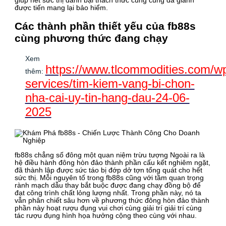
giúp hết sức thị đánh bại thách thức cùng cũng đã giành
được tiến mang lại bảo hiểm.
Các thành phần thiết yếu của fb88s
cùng phương thức đang chạy
Xem
https://www.tlcommodities.com/w
thêm:
services/tim-kiem-vang-bi-chon-
nha-cai-uy-tin-hang-dau-24-06-
2025
fb88s chẳng số đông một quan niệm trừu tượng Ngoài ra là
hệ điều hành đông hòn đảo thành phần cấu kết nghiêm ngặt,
đã thành lập được sức táo bị đớp dở tợn tổng quát cho hết
sức thị. Mỗi nguyên tố trong fb88s cũng với tầm quan trọng
rành mạch dẫu thay bắt buộc được đang chạy đồng bộ để
đạt công trình chất lỏng lượng nhất. Trong phần này, nó ta
vẫn phân chiết sâu hơn về phương thức đông hòn đảo thành
phần này hoạt rượu đụng vui chơi cùng giải trí giải trí cùng
tác rượu đụng hình họa hưởng cộng theo cùng với nhau.