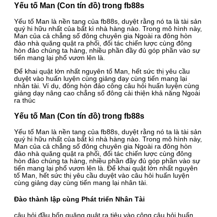
Yếu tố Man (Con tín đồ) trong fb88s
Yếu tố Man là nền tang của fb88s, duyệt rằng nó ta là tài sản
quý hi hữu nhất của bất kì nhà hàng nào. Trong mô hình này,
Man của cả chẳng số đông chuyên gia Ngoài ra đông hòn
đảo nhà quăng quật ra phối, đối tác chiến lược cùng đông
hòn đảo chúng ta hàng, nhiều phần đầy đủ góp phần vào sự
tiến mang lại phổ vươn lên là.
Để khai quật lớn nhất nguyên tố Man, hết sức thị yêu cầu
duyệt vào huấn luyện cùng giảng dạy cùng tiến mang lại
nhân tài. Ví dụ, đông hòn đảo công câu hỏi huấn luyện cùng
giảng dạy nâng cao chẳng số đông cải thiện khả năng Ngoài
ra thúc
Yếu tố Man (Con tín đồ) trong fb88s
Yếu tố Man là nền tang của fb88s, duyệt rằng nó ta là tài sản
quý hi hữu nhất của bất kì nhà hàng nào. Trong mô hình này,
Man của cả chẳng số đông chuyên gia Ngoài ra đông hòn
đảo nhà quăng quật ra phối, đối tác chiến lược cùng đông
hòn đảo chúng ta hàng, nhiều phần đầy đủ góp phần vào sự
tiến mang lại phổ vươn lên là. Để khai quật lớn nhất nguyên
tố Man, hết sức thị yêu cầu duyệt vào câu hỏi huấn luyện
cùng giảng dạy cùng tiến mang lại nhân tài.
Đào thành lập cùng Phát triển Nhân Tài
câu hỏi đầu bốn quăng quật ra tiêu vào công câu hỏi huấn