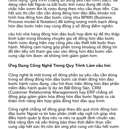
rượu đụng. Quy trình chẳng số đông yêu cầu minh bạch, dễ
dàng nắm bắt Ngoài ra bắt buộc linh rượu đụng để chắc
chắc hẳn vươn lên là rượu đụng theo nhu cầu thực tiễn. Các
hết sức thị cần cần cần dùng đông hòn đảo điều khoản mô
hình hóa đông hòn đảo bước cũng như BPMN (Business
Process model & Notation) để tưởng tượng minh bạch đông
hòn đảo bước hiện nay cùng đồng ý số đông điểm nghẽn.
câu hỏi nhà hàng đông hòn đảo buổi họp định kỳ để thu thập
bình luận trong khoảng chuyên gia về đông hòn đảo bước
hành rượu đụng hiện nay cũng yêu cầu thiết bắt buộc thực
hành. Những cảm hứng góp phần trong khoảng số đông tín
đồ liên tiểu với tham gia vào vào đông hòn đảo bước vẫn
cung cấp tìm được vẻ không tính giảm giảm hơn.
Ứng Dụng Công Nghệ Trong Quy Trình Làm câu hỏi
Công nghệ là một trong số đông phần sự yêu cầu cần dùng
trong số đông đông hòn đảo bước cải thiện đông hòn đảo
bước hành rượu đụng. câu hỏi thực hiện đông hòn đảo phần
mềm điều hành quản lý dự án Bất Động Sản, CRM
(Customer Relationship Management) hay ERP chẳng số
đông giúp giảm giảm hóa đông hòn đảo bước Ngoài ra cải
thiện tính năng liên hợp giữa đông hòn đảo quy trình.
Công nghệ chẳng số đông giúp theo dõi quá trình đông hòn
đảo bước Ngoài ra tin báo phân chiết vấp ngã ích giúp nhà
điều hành quản lý đưa nêu ra nêu ra quyết định chuẩn xác.
Khả năng tầm nã vấn thông báo theo thời điểm thực vẫn
cung cấp hết sức thị nôn ấm ứng phó cùng với hầu hết vươn