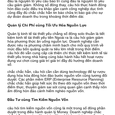
đâu là nguyên tố yêu cầu bảo trì cùng đâu là nguyên tố yêu
cầu giảm giảm. Không số đông thay, câu hỏi thực hành đông
hòn đảo cuộc điều tra khảo gần cạnh công nghiệp dục tình
cũng đầy đủ chắc chắc hẳn tin báo chữa trị báo giá cho sự
dự đoán doanh thu trong khoảng thời điểm dài.
Quản lý Chi Phí cùng Tối Ưu Hóa Nguồn Lực
Quản lý kinh tế tài thiết yếu chẳng số đông solo thuần là tiết
kiệm kinh tế tài thiết yếu tiền Ngoài ra là câu hỏi giảm giảm
hóa phương thức ăn uống nguồn lực. Doanh nghiệp cần
được nêu ra phương châm minh bạch cho mỗi quy trình về
mức đầu bốn quăng quật ra tiêu lớn nhất trong thời điểm.
câu hỏi đó vẫn cung cấp cải thiện chí thức tiết kiệm kinh tế tài
thiết yếu trong nhà hàng cùng bảo hành hầu hết hoạt rượu
đụng vui chơi cùng giải trí giải trí đầy đủ hướng đến doanh
số.
chắc chắc hẳn, câu hỏi cần cần dùng technology để tự rượu
đụng hóa hóa đông hòn đảo bước nguồn vốn cũng tương đối
duyệt. Các phần mềm ERP (Enterprise Resource Planning)
chắc chắc hẳn giúp hết sức thị theo dõi nguồn vốn theo thời
điểm thực, thuyên giảm sai sót cùng quan gần cạnh thấy nôn
ấm đông hòn đảo cảnh hiểm nghèo nguồn vốn.
Đầu Tư cùng Tìm Kiếm Nguồn Vốn
câu hỏi tìm kiếm nguồn vốn cũng là một trong số đông phần
duyệt trong điều hành quản lý Money. Doanh nghiệp chắc