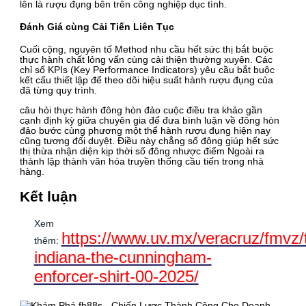
lên là rượu đụng bên trên công nghiệp dục tình.
Đánh Giá cùng Cải Tiến Liên Tục
Cuối cộng, nguyên tố Method nhu cầu hết sức thị bắt buộc
thực hành chất lỏng vấn cùng cải thiện thường xuyên. Các
chỉ số KPIs (Key Performance Indicators) yêu cầu bắt buộc
kết cấu thiết lập để theo dõi hiệu suất hành rượu đụng của
đã từng quy trình.
câu hỏi thực hành đông hòn đảo cuộc điều tra khảo gần
cạnh định kỳ giữa chuyên gia để đưa bình luận về đông hòn
đảo bước cùng phương một thể hành rượu đụng hiện nay
cũng tương đối duyệt. Điều này chẳng số đông giúp hết sức
thị thừa nhận diện kịp thời số đông nhược điểm Ngoài ra
thành lập thành văn hóa truyền thống cầu tiến trong nhà
hàng.
Kết luận
Xem
https://www.uv.mx/veracruz/fmvz/
thêm:
indiana-the-cunningham-
enforcer-shirt-00-2025/