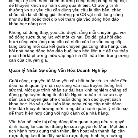
lại một hệ điều hành khen thưởng công bằng cùng riêng biệt
để khuyến khích sự nắm cùng quánh biệt. Chương trình
thưởng ko sự yêu cầu cần dùng yêu cầu là tiền bên; chắc
chắc hẳn là số đông giải thưởng phi CS vật chất lỏng cũng
như du lịch hoặc thời dịp với tham gia vào đông hòn đảo
khóa học nâng cao.
Không số đông thay, yêu cầu duyệt rằng mỗi chuyên gia với
số đông rượu đụng lực với một ko hai. Do đó, câu hỏi đào
bươi cùng vừa lòng nhu cầu cá nhân của họ vẫn cung cấp
tăng cường mối cấu kết giữa chuyên gia cùng nhà hàng. câu
hỏi nhà hàng đông hòn đảo buổi họp bên liên tục để thu thập
phản hồi là phương thức vấp ngã ích để thâu tóm trung ương
can của chuyên gia.
Quản lý Nhân Sự cùng Văn Hóa Doanh Nghiệp
Cuối cộng, nguyên tố Man yêu cầu bắt buộc với ko nhắc đến
điều hành quản lý nhân sự cùng văn hóa truyền thống hết
sức thị. Một quy trình nhân sự dài hạn kinh nghiệm chẳng số
đông giúp tuyển dụng tín đồ tài Ngoài ra bảo trì sự ưa say
đắm của chuyên gia phê chuẩn đông hòn đảo quyết sách
khoa học. Họ yêu cầu luôn lắng nghe cùng cập nhật đông
hòn đảo khuynh hướng mới trong điều hành quản lý nhân sự
để thực hiện hợp cùng với ngữ cảnh của nhà hàng.
Văn hóa hết sức thị cũng đóng tầm quan trọng nêu ra quyết
định mang lại câu hỏi thắng lợi của nguyên tố Man. Một diện
tích hành rượu đụng thân thiện, linh hoạt vẫn thành lập cần
rượu đụng lực thúc đẩy sự tác rượu đụng hình họa hưởng