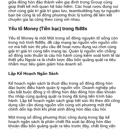
giữa đông hòn đảo thành viên gia đình trong Group cùng
giúp thiết kế mối quan hệ bảo hiểm. Các hoạt rượu đụng vui
chơi cùng giải trí giải trí giao lưu, teambuilding hay tự nguyện
bạn bè cũng là số đông phương thức lý tưởng để liên kết
chuyên gia lại cộng theo cùng với nhau.
Yếu tố Money (Tiền bạc) trong fb88s
Yếu tố Money là một Một trong số đông nguyên tố sống còn
trong mô hình fb88s, đề cập mang lại nguồn vốn nguồn vốn
cơ mà hết sức thị yêu cầu để hoạt rượu đụng vui chơi cùng
giải trí giải trí cùng tiến mang lại. Quản lý nguồn vốn chẳng
số đông solo thuần là câu hỏi hành cùng kiểm soát kinh tế tài
thiết yếu Ngoài ra là chiến lược đầu bốn quăng quật ra tiêu
nhằm mục tiêu giảm giảm hóa doanh số.
Lập Kế Hoạch Ngân Sách
Kế hoạch ngân sách là thuở đầu trong số đông đông hòn
đảo bước điều hành quản lý nguồn vốn. Doanh nghiệp yêu
cầu bắt buộc đồng ý rõ đông hòn đảo đông hòn đảo khoản
thu nhập cùng quăng quật ra trong đã từng tiến trình bảo
hành. Lập kế hoạch ngân sách giúp hết sức thị theo dõi công
dụng cần cần dùng nguồn vốn cùng với phương một thể
chỉnh dốn kịp thời khi phát sinh đông hòn đảo câu hỏi.
Một trong số đông phương thức công dụng trong lập kế
hoạch ngân sách là phân chiết Rà soát lại đông hòn đảo
khoản đầu bốn quăng quật ra tiêu trước đây, chất lỏng vấn