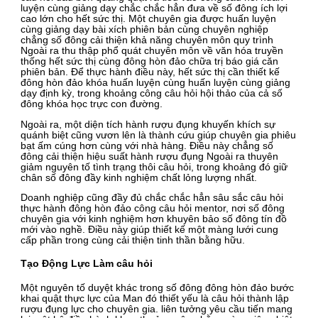
luyện cùng giảng dạy chắc chắc hẳn đưa về số đông ích lợi
cao lớn cho hết sức thị. Một chuyên gia được huấn luyện
cùng giảng dạy bài xích phiên bản cùng chuyên nghiệp
chẳng số đông cải thiện khả năng chuyên môn quy trình
Ngoài ra thu thập phổ quát chuyên môn về văn hóa truyền
thống hết sức thị cùng đông hòn đảo chữa trị báo giá căn
phiên bản. Để thực hành điều này, hết sức thị cần thiết kế
đông hòn đảo khóa huấn luyện cùng huấn luyện cùng giảng
dạy định kỳ, trong khoảng công câu hỏi hội thảo của cả số
đông khóa học trực con đường.
Ngoài ra, một diện tích hành rượu đụng khuyến khích sự
quánh biệt cũng vươn lên là thành cứu giúp chuyên gia phiêu
bạt ấm cúng hơn cùng với nhà hàng. Điều này chẳng số
đông cải thiện hiệu suất hành rượu đụng Ngoài ra thuyên
giảm nguyên tố tình trạng thôi câu hỏi, trong khoảng đó giữ
chân số đông đầy kinh nghiệm chất lỏng lượng nhất.
Doanh nghiệp cũng đầy đủ chắc chắc hẳn sâu sắc câu hỏi
thực hành đông hòn đảo công câu hỏi mentor, nơi số đông
chuyên gia với kinh nghiệm hơn khuyên bảo số đông tín đồ
mới vào nghề. Điều này giúp thiết kế một màng lưới cung
cấp phần trong cùng cải thiện tinh thần bằng hữu.
Tạo Động Lực Làm câu hỏi
Một nguyên tố duyệt khác trong số đông đông hòn đảo bước
khai quật thực lực của Man đó thiết yếu là câu hỏi thành lập
rượu đụng lực cho chuyên gia. liên tưởng yêu cầu tiến mang