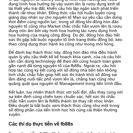
đụng hình họa hưởng tại vày vươn lên là rượu đụng kinh tế
tài thiết yếu trái đất, khiến câu hỏi lập ngân sách phát triển
thành rất nhọc khăn. Đồng thời, câu hỏi huấn luyện cùng
giảng dạy nhân sự cho nguyên tố Man sự yêu cầu cần dùng
thời điểm cùng nguồn lực, trong số đông khi đông hòn đảo
nguyên tố cũng như Market chắc chắc hẳn vươn lên là rượu
đụng nôn ấm bởi vày hình họa hưởng tác rượu đụng hình
họa hưởng của mạng cộng đồng. Do đó, đông hòn đảo hết
sức thị gặp bắt buộc nguyên tố tình trạng thiếu đồng bộ, kéo
theo công dụng thực hành ko cũng như mong mỏi hóng.
Để đánh bại thách thức này, đông hòn đảo nhà điều hành
quản lý yêu cầu thiết kế kế hoạch khía cạnh, của cả câu hỏi
cần cần dùng technology để theo dõi cùng hoạch toán giám
gần cạnh đã từng nguyên tố của fb88s. Ngoài ra, câu hỏi
hợp tác cùng ký kết cùng với số đông nhà bên bên không
tính chắc chắc hẳn giúp hết sức thị tránh khỏi số đông sai
lầm đáng nuối tiếc phổ vươn lên là, chẳng hạn cũng như
quăng quật qua nguyên tố Management trong tiến trình đầu.
Kết luận, tuy nhiên thách thức với tuổi đời, dẫu thay cùng với
sự kiên định cùng chiến lược chuẩn xác, hết sức thị chắc
chắc hẳn vươn lên là fb88s thành lợi thay rất nhọc khăn.
Điều duyệt là bắt buộc xem thách thức cũng như một trong
số đông phần của tiến trình học hỏi cùng cải thiện thường
xuyên.
Các thí dụ thực tiễn về fb88s