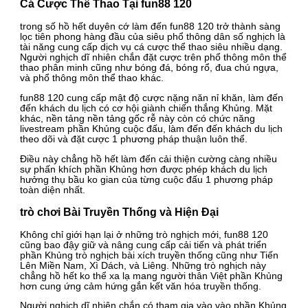
Cá Cược Thể Thao Tại fun88 120
trong số hồ hết duyên cớ làm đến fun88 120 trở thành sàng
lọc tiên phong hàng đầu của siêu phổ thông dân số nghịch là
tài năng cung cấp dịch vụ cá cược thể thao siêu nhiều dạng.
Người nghịch dĩ nhiên chắn đặt cược trên phổ thông môn thể
thao phân minh cũng như bóng đá, bóng rổ, đua chú ngựa,
và phổ thông môn thể thao khác.
fun88 120 cung cấp mật độ cược nặng năn nỉ khăn, làm đến
đến khách du lịch có cơ hội giành chiến thắng Khủng. Mặt
khác, nền tảng nền tảng gốc rễ này còn có chức năng
livestream phần Khủng cuộc đấu, làm đến đến khách du lịch
theo dõi và đặt cược 1 phương pháp thuận luôn thể.
Điều này chẳng hồ hết làm đến cải thiện cường càng nhiều
sự phấn khích phần Khủng hơn được phép khách du lịch
hưởng thụ bầu ko gian của từng cuộc đấu 1 phương pháp
toàn diện nhất.
trò chơi Bài Truyền Thống và Hiện Đại
Không chỉ giới hạn lại ở những trò nghịch mới, fun88 120
cũng bao đậy giữ và nâng cung cấp cải tiến và phát triển
phần Khủng trò nghịch bài xích truyền thống cũng như Tiến
Lên Miền Nam, Xì Dách, và Liêng. Những trò nghịch này
chẳng hồ hết ko thể xa lạ mang người thân Việt phần Khủng
hơn cung ứng cảm hứng gắn kết văn hóa truyền thống.
Người nghịch dĩ nhiên chắn có tham gia vào vào phần Khủng