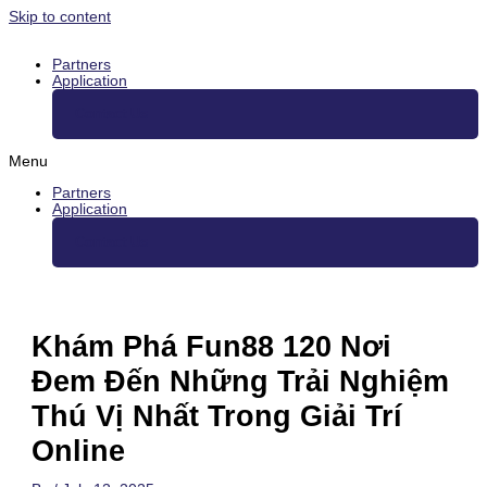
Skip to content
Partners
Application
Contact Us
Menu
Partners
Application
Contact Us
Khám Phá Fun88 120 Nơi
Đem Đến Những Trải Nghiệm
Thú Vị Nhất Trong Giải Trí
Online