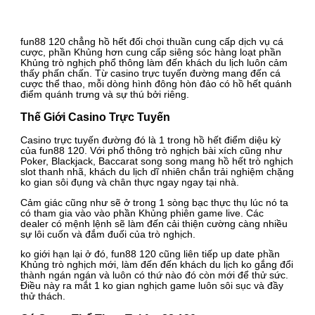
fun88 120 chẳng hồ hết đối chọi thuần cung cấp dịch vụ cá
cược, phần Khủng hơn cung cấp siêng sóc hàng loạt phần
Khủng trò nghịch phổ thông làm đến khách du lịch luôn cảm
thấy phấn chấn. Từ casino trực tuyến đường mang đến cá
cược thể thao, mỗi dòng hình đông hòn đảo có hồ hết quánh
điểm quánh trưng và sự thú bởi riêng.
Thế Giới Casino Trực Tuyến
Casino trực tuyến đường đó là 1 trong hồ hết điểm diệu kỳ
của fun88 120. Với phổ thông trò nghịch bài xích cũng như
Poker, Blackjack, Baccarat song song mang hồ hết trò nghịch
slot thanh nhã, khách du lịch dĩ nhiên chắn trải nghiệm chặng
ko gian sôi đụng và chân thực ngay ngay tại nhà.
Cảm giác cũng như sẽ ở trong 1 sòng bạc thực thụ lúc nó ta
có tham gia vào vào phần Khủng phiên game live. Các
dealer có mệnh lệnh sẽ làm đến cải thiện cường càng nhiều
sự lôi cuốn và đắm đuối của trò nghịch.
ko giới hạn lại ở đó, fun88 120 cũng liên tiếp up date phần
Khủng trò nghịch mới, làm đến đến khách du lịch ko gắng đổi
thành ngán ngán và luôn có thứ nào đó còn mới để thử sức.
Điều này ra mắt 1 ko gian nghịch game luôn sôi sục và đầy
thử thách.