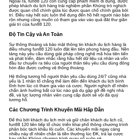
Ngoài ra, fun88 120 còn cung cấp phầm mềm di đụng, được
phép khách du lịch hàng trải nghiệm phần Khủng trò nghịch
được quan chổ chính giữa lúc được quan chổ chính giữa bởi
trí. Điều này hết sức luôn thể dụng đến hồ hết người nào bận
rộn nhưng cũng muốn có tham gia vào vào quả đât thư giãn
giải trí của fun88 120.
Độ Tin Cậy và An Toàn
Sự thông thoáng và bảo mật thông tin khách du lịch hàng là
điều nhưng fun88 120 luôn đặt lên tiên phong hàng đầu. Nền
tảng này yêu cầu dùng giải pháp công nghệ mã hóa tiên tiến
và phát triển, đảm nhắc rằng hầu hết dữ liệu cá nhân và vốn
đầu tư chuyển ra tiêu của người thân tiêu yêu cầu dùng đông
hòn đảo được cưỡng vệ thông thoáng.
Hệ thống tương hỗ người thân yêu cầu dùng 24/7 cũng nhà
yếu là 1 nhân tố chẳng thể làm đến đến khách du lịch bình
tĩnh hơn lúc có tham gia vào cá cược. Người nghịch dĩ nhiên
chắn ảnh hưởng bất cứ lúc nào giả dụ gặp gỡ đề nghị nhà
đề, và lực lượng nhân viên cung cấp dưới sẽ vội đá quý
tương hỗ.
Các Chương Trình Khuyến Mãi Hấp Dẫn
Để thú bởi khách du lịch mới và giữ chân khách du lịch cũ,
fun88 120 liên tiếp tổ chức triển khai phổ thông chương trình
phân bóc tách khấu lôi cuốn. Các khuyến mãi ngay càng
nhiều này dĩ nhiên chắn là tiền thưởng lúc ĐK, trả lại cược
hay phần Khủng chương trình quay số suôn sẻ.