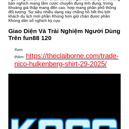
bàn nghịch mang tầm cược chuyển đụng linh đụng, trong
khoảng giá thấp mang đến cao, hợp mang phần phổ thông
đối tượng. Sự siêu nhiều dạng này chẳng hồ hết thú bởi
khách du lịch mới phần Khủng hơn giữ chân được phần
Khủng dân số nghịch kỳ cựu.
Giao Diện Và Trải Nghiệm Người Dùng
Trên fun88 120
Xem
https://theclaiborne.com/trade-
thêm:
nico-hulkenberg-shirt-29-2025/