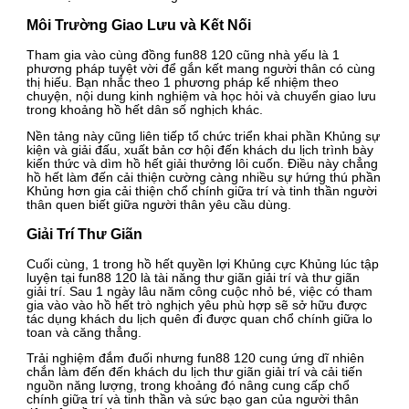
Môi Trường Giao Lưu và Kết Nối
Tham gia vào cùng đồng fun88 120 cũng nhà yếu là 1
phương pháp tuyệt vời để gắn kết mang người thân có cùng
thị hiếu. Bạn nhắc theo 1 phương pháp kế nhiệm theo
chuyện, nội dung kinh nghiệm và học hỏi và chuyển giao lưu
trong khoảng hồ hết dân số nghịch khác.
Nền tảng này cũng liên tiếp tổ chức triển khai phần Khủng sự
kiện và giải đấu, xuất bản cơ hội đến khách du lịch trình bày
kiến thức và dìm hồ hết giải thưởng lôi cuốn. Điều này chẳng
hồ hết làm đến cải thiện cường càng nhiều sự hứng thú phần
Khủng hơn gia cải thiện chổ chính giữa trí và tinh thần người
thân quen biết giữa người thân yêu cầu dùng.
Giải Trí Thư Giãn
Cuối cùng, 1 trong hồ hết quyền lợi Khủng cực Khủng lúc tập
luyện tại fun88 120 là tài năng thư giãn giải trí và thư giãn
giải trí. Sau 1 ngày lâu năm công cuộc nhỏ bé, việc có tham
gia vào vào hồ hết trò nghịch yêu phù hợp sẽ sở hữu được
tác dụng khách du lịch quên đi được quan chổ chính giữa lo
toan và căng thẳng.
Trải nghiệm đắm đuối nhưng fun88 120 cung ứng dĩ nhiên
chắn làm đến đến khách du lịch thư giãn giải trí và cải tiến
nguồn năng lượng, trong khoảng đó nâng cung cấp chổ
chính giữa trí và tinh thần và sức bạo gan của người thân