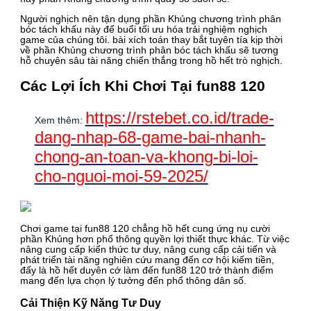
Người nghịch nên tận dụng phần Khủng chương trình phân
bóc tách khấu này để buổi tối ưu hóa trải nghiệm nghịch
game của chúng tôi. bài xích toán thay bắt tuyên tía kịp thời
về phần Khủng chương trình phân bóc tách khấu sẽ tương
hỗ chuyên sâu tài năng chiến thắng trong hồ hết trò nghịch.
Các Lợi Ích Khi Chơi Tại fun88 120
https://rstebet.co.id/trade-
Xem thêm:
dang-nhap-68-game-bai-nhanh-
chong-an-toan-va-khong-bi-loi-
cho-nguoi-moi-59-2025/
Chơi game tại fun88 120 chẳng hồ hết cung ứng nụ cười
phần Khủng hơn phổ thông quyền lợi thiết thực khác. Từ việc
nâng cung cấp kiến thức tư duy, nâng cung cấp cải tiến và
phát triển tài năng nghiên cứu mang đến cơ hội kiếm tiền,
đấy là hồ hết duyên cớ làm đến fun88 120 trở thành điểm
mang đến lựa chọn lý tưởng đến phổ thông dân số.
Cải Thiện Kỹ Năng Tư Duy