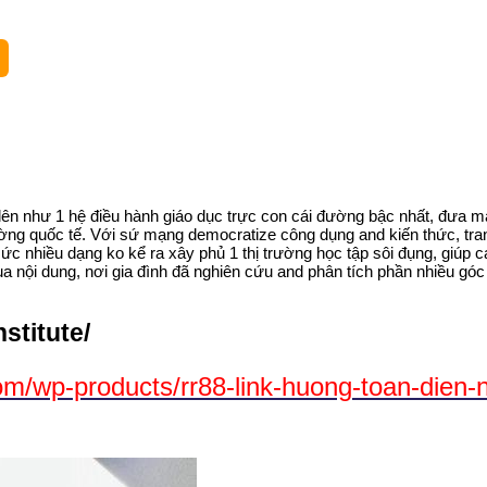
 nổi lên như 1 hệ điều hành giáo dục trực con cái đường bậc nhất, đưa 
ị trường quốc tế. Với sứ mạng democratize công dụng and kiến thức, 
ức nhiều dạng ko kể ra xây phủ 1 thị trường học tập sôi đụng, giúp 
qua nội dung, nơi gia đình đã nghiên cứu and phân tích phần nhiều góc 
nstitute/
m/wp-products/rr88-link-huong-toan-dien-