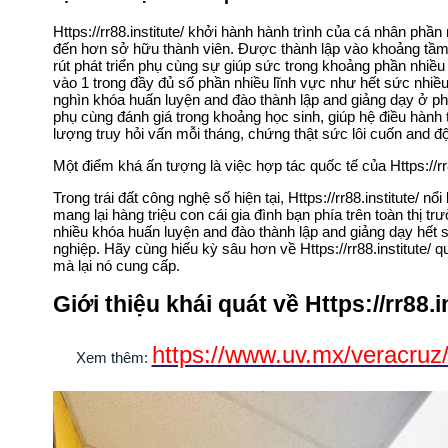
Https://rr88.institute/ khởi hành hành trình của cá nhân ph
đến hơn sở hữu thành viên. Được thành lập vào khoảng tầm t
rút phát triển phụ cùng sự giúp sức trong khoảng phần nhiều 
vào 1 trong đầy đủ số phần nhiều lĩnh vực như hết sức nh
nghìn khóa huấn luyện and đào thành lập and giảng dạy ở ph
phụ cùng đánh giá trong khoảng học sinh, giúp hệ điều hành 
lượng truy hỏi vấn mỗi tháng, chứng thật sức lôi cuốn and độ
Một điểm khá ấn tượng là việc hợp tác quốc tế của Https://r
Trong trái đất công nghệ số hiện tại, Https://rr88.institute/
mang lại hàng triệu con cái gia đình bạn phía trên toàn th
nhiều khóa huấn luyện and đào thành lập and giảng dạy hết s
nghiệp. Hãy cùng hiếu kỳ sâu hơn về Https://rr88.institute/ 
mà lại nó cung cấp.
Giới thiệu khái quát về Https://rr88.i
https://www.uv.mx/veracruz/fm
Xem thêm: