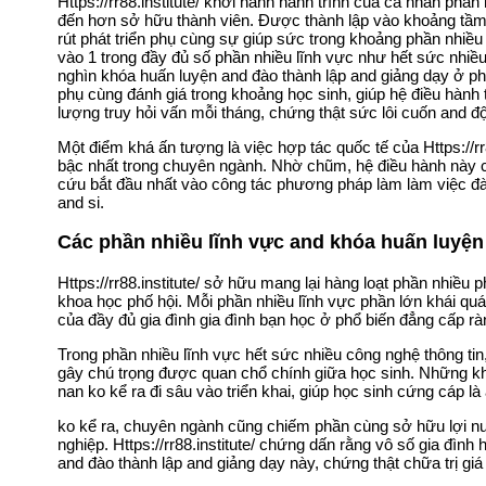
Https://rr88.institute/ khởi hành hành trình của cá nhân ph
đến hơn sở hữu thành viên. Được thành lập vào khoảng tầm t
rút phát triển phụ cùng sự giúp sức trong khoảng phần nhiều 
vào 1 trong đầy đủ số phần nhiều lĩnh vực như hết sức nh
nghìn khóa huấn luyện and đào thành lập and giảng dạy ở ph
phụ cùng đánh giá trong khoảng học sinh, giúp hệ điều hành 
lượng truy hỏi vấn mỗi tháng, chứng thật sức lôi cuốn and độ
Một điểm khá ấn tượng là việc hợp tác quốc tế của Https://r
bậc nhất trong chuyên ngành. Nhờ chũm, hệ điều hành này ch
cứu bắt đầu nhất vào công tác phương pháp làm làm việc đào 
and si.
Các phần nhiều lĩnh vực and khóa huấn luyện 
Https://rr88.institute/ sở hữu mang lại hàng loạt phần nhiều
khoa học phố hội. Mỗi phần nhiều lĩnh vực phần lớn khái qu
của đầy đủ gia đình gia đình bạn học ở phổ biến đẳng cấp r
Trong phần nhiều lĩnh vực hết sức nhiều công nghệ thông tin, 
gây chú trọng được quan chổ chính giữa học sinh. Những k
nan ko kể ra đi sâu vào triển khai, giúp học sinh cứng cáp 
ko kể ra, chuyên ngành cũng chiếm phần cùng sở hữu lợi nu
nghiệp. Https://rr88.institute/ chứng dấn rằng vô số gia đì
and đào thành lập and giảng dạy này, chứng thật chữa trị giá