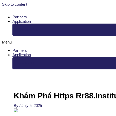
Skip to content
Partners
Application
Contact Us
Menu
Partners
Application
Contact Us
Khám Phá Https Rr88.Instit
By
/
July 5, 2025