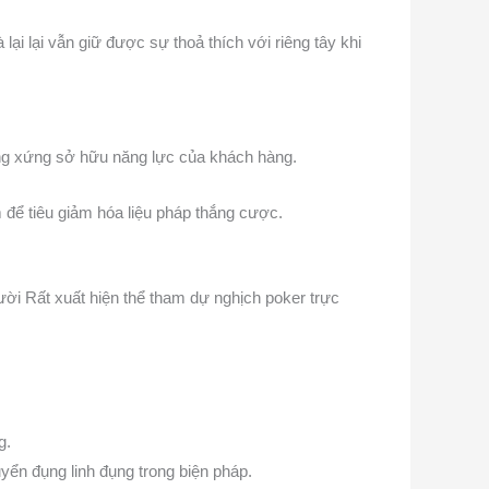
ại lại vẫn giữ được sự thoả thích với riêng tây khi
ơng xứng sở hữu năng lực của khách hàng.
 để tiêu giảm hóa liệu pháp thắng cược.
gười Rất xuất hiện thể tham dự nghịch poker trực
g.
uyển đụng linh đụng trong biện pháp.