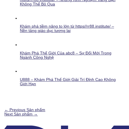
Không Thể Bỏ Qua
Khám phá tiềm năng to lớn từ https//rr88.institute/ –
Nền tảng giáo dục tương lai
Khám Phá Thế Giới Của abc8 – Sự Đổi Mới Trong
Ngành Công Nghệ
U888 – Khám Phá Thế Giới Giải Trí Đỉnh Cao Không
Giới Hạn
←
Previous Sản phẩm
Next Sản phẩm
→