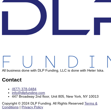
All business done with DLP Funding, LLC is done with Heter Iska.
Contact
(877) 378-0484
info@dlpfunding.com
447 Broadway 2nd floor, Unit 805, New York, NY 10013
Copyright © 2024 DLP Funding. All Rights Reserved
Terms &
Conditions
|
Privacy Policy