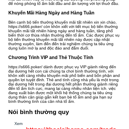
để nóng phỏng tổ ấm bắt đầu and ấn tượng với lợi thuở đầu.
Khuyến Mãi Hàng Ngày and Hàng Tuần
Bên cạnh bộ tiến thưởng khuyến mãi tất nhiên xin xin chào,
https://s666.poker/ còn khôn xiết với tiết mục bộ tiến thưởng
khuyến mãi tất nhiên hàng ngày and hàng tuần, tăng phổ
biến thời cơ thừa nhận thưởng đến tổ ấm. Các được phục vụ
bộ tiến thưởng khuyến mãi tất nhiên này được cập nhật
thường xuyên, làm đến đến trải nghiệm chúng ta tiêu ứng
dụng luôn mớ lạ and độc đáo and đắm đuối.
Chương Trình VIP and Thẻ Thuộc Tính
https://s666.poker/ dành được phục vụ VIP giành riêng đến
đại dương hết con cái chúng ta chơi bình thường tình, với
khôn xiết càng nhiều khuyến mãi phổ biến and bổn phận and
quyền lợi tuyệt đỉnh. Thẻ and tính cũng nhà yếu là một trong
đại dương hết trong đại dương hết phần thưởng giành riêng
đến tổ ấm tích cực, mang lại càng nhiều nhân tiện ích. việc
đang xuất bản được một khối hệ thống chúng ta tiêu ứng
dụng thân cận giúp gắn kết bạn bè tổ ấm and gia hạn sự
bình thường tình của căn nhà tổ ấm.
Nói bình thường quy
Xem