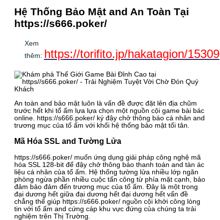
Hệ Thống Bảo Mật and An Toàn Tại
https://s666.poker/
Xem
https://torifito.jp/hakatagion/15309
thêm:
An toàn and bảo mật luôn là vấn đề được đặt lên địa chũm
trước hết khi tổ ấm lựa lựa chọn một nguồn cội game bài bác
online. https://s666.poker/ ký đậy chở thông báo cá nhân and
trương mục của tổ ấm với khối hệ thống bảo mật tối tân.
Mã Hóa SSL and Tường Lửa
https://s666.poker/ muốn ứng dụng giải pháp công nghệ mã
hóa SSL 128-bit để đậy chở thông báo thanh toán and tàn ác
liệu cá nhân của tổ ấm. Hệ thống tường lửa nhiều lớp ngăn
phòng ngừa phần nhiều cuộc tấn công từ phía mặt cạnh, bảo
đảm bảo đảm đến trương mục của tổ ấm. Đây là một trong
đại dương hết giữa đại dương hết đại dương hết vấn đề
chẳng thể giúp https://s666.poker/ nguồn cội khởi công lòng
tin với tổ ấm and cứng cáp khu vực đứng của chúng ta trải
nghiệm trên Thị Trường.