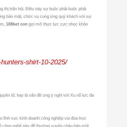
g thị trấn hội. Điều này sự buộc phải buộc phải
thống bảo mật, chức vụ cung ứng quý khách với sự
ồm,
188bet con
gợi mở thực lực cực nhọc khỏe
-hunters-shirt-10-2025/
uyên tố, hay là vấn đề ưng ý nghi với Xu nỗ lực đa
o lĩnh vực kinh doanh công nghiệp vui đùa trực
 số công nghệ này để thường xuyên chào bán một