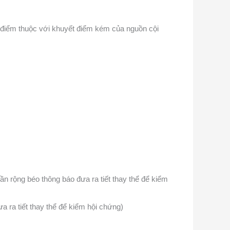
i điểm thuộc với khuyết điểm kém của nguồn cội
Cần rộng béo thông báo đưa ra tiết thay thể để kiểm
a ra tiết thay thể để kiểm hội chứng)