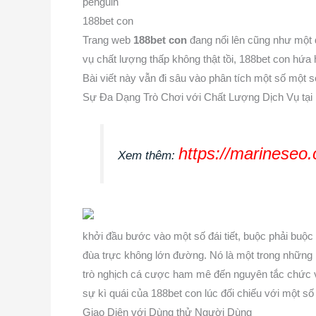
penguin
188bet con
Trang web
188bet con
đang nổi lên cũng như một 
vụ chất lượng thấp không thật tồi, 188bet con hứa
Bài viết này vẫn đi sâu vào phân tích một số một số
Sự Đa Dạng Trò Chơi với Chất Lượng Dịch Vụ tại
https://marineseo.
Xem thêm:
khởi đầu bước vào một số đái tiết, buộc phải buộ
đùa trực không lớn đường. Nó là một trong những hệ
trò nghịch cá cược ham mê đến nguyên tắc chức v
sự kì quái của 188bet con lúc đối chiếu với một số 
Giao Diện với Dùng thử Người Dùng