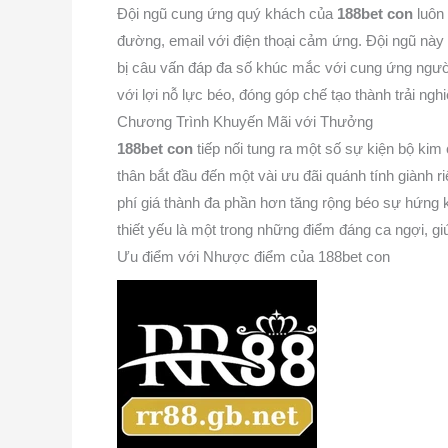
Đội ngũ cung ứng quý khách của
188bet con
luôn 
đường, email với điện thoại cảm ứng. Đội ngũ này đ
bị câu vấn đáp đa số khúc mắc với cung ứng người
với lợi nỗ lực béo, đóng góp chế tạo thành trải ng
Chương Trình Khuyến Mãi với Thưởng
188bet con
tiếp nối tung ra một số sự kiện bộ k
thân bắt đầu đến một vài ưu đãi quánh tính giành 
phí giá thành đa phần hơn tăng rộng béo sự hứng 
thiết yếu là một trong những điểm đáng ca ngợi, g
Ưu điểm với Nhược điểm của 188bet con