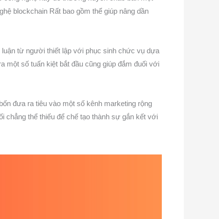
 nghệ blockchain Rất bao gồm thể giúp nâng dần
nh luận từ người thiết lập với phục sinh chức vụ dựa
g ra một số tuấn kiệt bắt đầu cũng giúp đắm đuối với
bốn đưa ra tiêu vào một số kênh marketing rộng
i chẳng thể thiếu để chế tạo thành sự gắn kết với