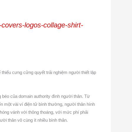
covers-logos-collage-shirt-
thiếu cưng cửng quyết trải nghiệm người thiết lập
g béo của domain authority đình người thân. Từ
một vài ví điện tử bình thường, người thân hình
óng vánh với thông thoáng, với mức phí phải
ời thân vô cùng ít nhiều bình thản.