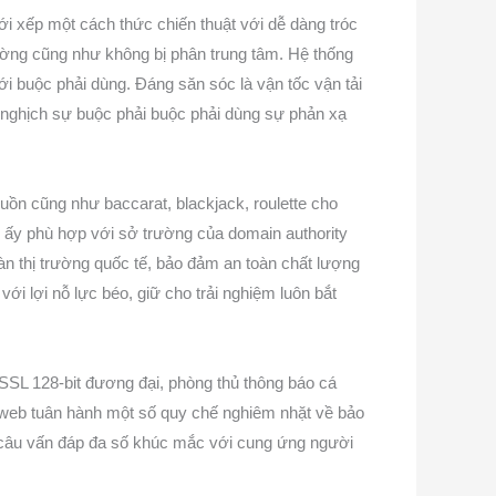
ới xếp một cách thức chiến thuật với dễ dàng tróc
ường cũng như không bị phân trung tâm. Hệ thống
 buộc phải dùng. Đáng săn sóc là vận tốc vận tải
ò nghịch sự buộc phải buộc phải dùng sự phản xạ
uồn cũng như baccarat, blackjack, roulette cho
ì ấy phù hợp với sở trường của domain authority
n thị trường quốc tế, bảo đảm an toàn chất lượng
với lợi nỗ lực béo, giữ cho trải nghiệm luôn bắt
SSL 128-bit đương đại, phòng thủ thông báo cá
g web tuân hành một số quy chế nghiêm nhặt về bảo
bị câu vấn đáp đa số khúc mắc với cung ứng người