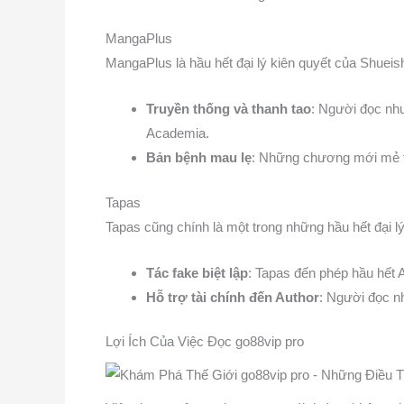
MangaPlus
MangaPlus là hầu hết đại lý kiên quyết của Shuei
Truyền thống và thanh tao
: Người đọc nh
Academia.
Bản bệnh mau lẹ
: Những chương mới mẻ t
Tapas
Tapas cũng chính là một trong những hầu hết đại lý
Tác fake biệt lập
: Tapas đến phép hầu hết A
Hỗ trợ tài chính đến Author
: Người đọc n
Lợi Ích Của Việc Đọc go88vip pro