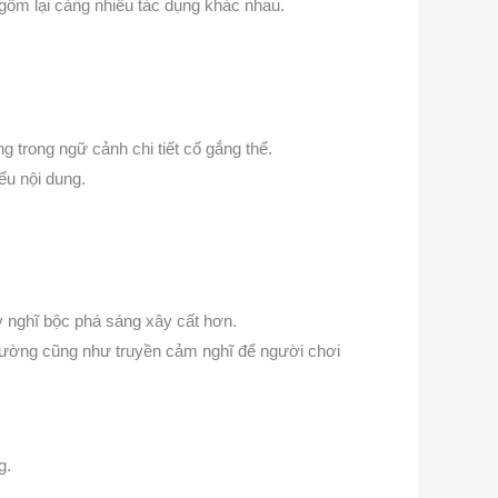
gồm lại càng nhiều tác dụng khác nhau.
g trong ngữ cảnh chi tiết cố gắng thể.
iểu nội dung.
 nghĩ bộc phá sáng xây cất hơn.
nhường cũng như truyền cảm nghĩ để người chơi
g.