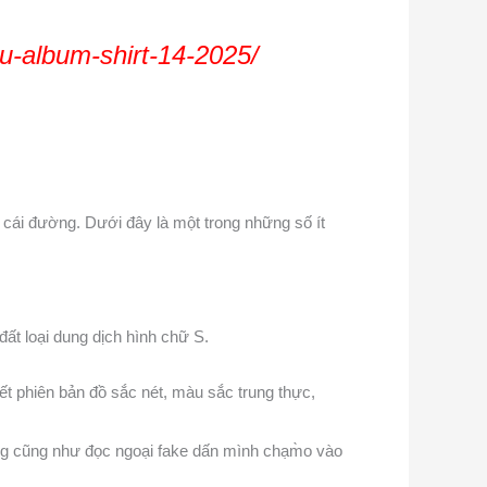
u-album-shirt-14-2025/
 cái đường. Dưới đây là một trong những số ít
đất loại dung dịch hình chữ S.
t phiên bản đồ sắc nét, màu sắc trung thực,
ng cũng như đọc ngoại fake dấn mình chạm̀o vào