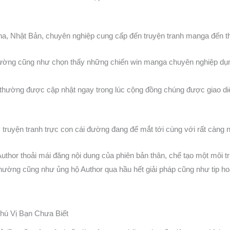
sha, Nhật Bản, chuyên nghiệp cung cấp đến truyện tranh manga đến t
ường cũng như chọn thấy những chiến win manga chuyên nghiệp dụ
hường được cập nhật ngay trong lúc cộng đồng chúng được giao diệ
 truyện tranh trực con cái đường đang để mắt tới cùng với rất càng 
uthor thoải mái đăng nội dung của phiên bản thân, chế tạo một môi
hường cũng như ủng hộ Author qua hầu hết giải pháp cũng như tip h