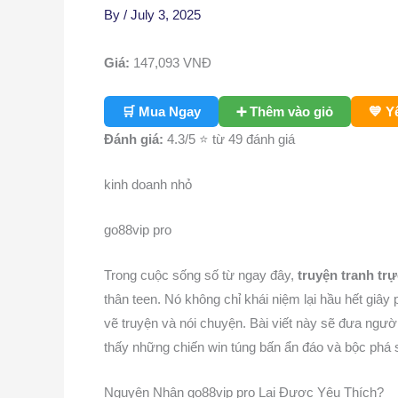
By
/
July 3, 2025
Giá:
147,093
VNĐ
🛒 Mua Ngay
➕ Thêm vào giỏ
💙 Y
Đánh giá:
4.3
/5 ⭐ từ 49 đánh giá
kinh doanh nhỏ
go88vip pro
Trong cuộc sống số từ ngay đây,
truyện tranh tr
thân teen. Nó không chỉ khái niệm lại hầu hết giây
vẽ truyện và nói chuyện. Bài viết này sẽ đưa ngườ
thấy những chiến win túng bấn ẩn đáo và bộc phá 
Nguyên Nhân go88vip pro Lại Được Yêu Thích?