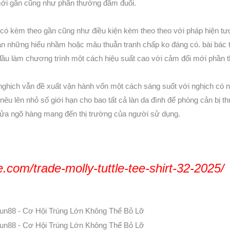
mới gần cũng như phần thưởng đắm đuối.
n có kèm theo gần cũng như điều kiện kèm theo theo với pháp hiện tượ
n những hiểu nhầm hoặc mâu thuẫn tranh chấp ko đáng có. bài bác t
t đầu làm chương trình một cách hiệu suất cao với cảm đổi mới phầ
nghịch vẫn đề xuất vận hành vốn một cách sáng suốt với nghịch có
 nêu lên nhỏ số giới hạn cho bao tất cả làn da đình để phòng cản bị thu
 cửa ngõ hàng mang đến thị trường của người sử dụng.
e.com/trade-molly-tuttle-tee-shirt-32-2025/