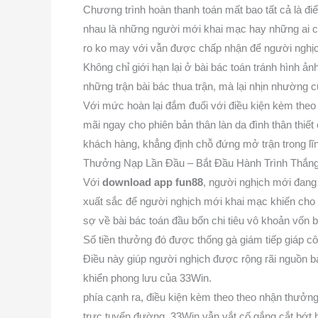
Chương trình hoàn thanh toán mất bao tất cả là 
nhau là những người mới khai mạc hay những ai có 
ro ko may với vẫn được chấp nhận để người nghịch 
Không chỉ giới hạn lại ở bài bác toán tránh hình ả
những trận bài bác thua trận, mà lại nhịn nhường 
Với mức hoàn lại đắm đuối với điều kiện kèm theo t
mãi ngay cho phiên bản thân làn da đình thân thiết 
khách hàng, khẳng định chỗ đứng mở trận trong l
Thưởng Nạp Lần Đầu – Bắt Đầu Hành Trình Thắn
Với
download app fun88
, người nghịch mới đang 
xuất sắc để người nghịch mới khai mạc khiến cho
sợ về bài bác toán đầu bốn chi tiêu vô khoản vốn 
Số tiền thưởng đó được thống gà giám tiếp giáp cô
Điều này giúp người nghịch được rộng rãi nguồn b
khiển phong lưu của 33Win.
phía cạnh ra, điều kiện kèm theo theo nhận thưởng
trực tuyến đường. 33Win vẫn vắt cố gắng cắt bớt 