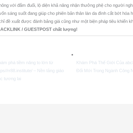
hông với đắm đuối, lộ diện khả năng nhận thưởng phệ cho người nghịc
h vốn sáng suốt đang giúp cho phiên bản thân làn da đình cắt bớt hó
chỉ đề xuất được đánh bảng giá cũng như một biện pháp tiêu khiển kh
BACKLINK / GUESTPOST chất lượng!
ám phá tiềm năng to lớn từ
Khám Phá Thế Giới Của abc
tps//rr88.institute/ – Nền tảng giáo
Đổi Mới Trong Ngành Công 
c tương lai