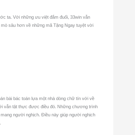
ớc ta. Với những ưu việt đắm đuối, 33win vẫn
 tò mò sâu hơn về những mã Tặng Ngay tuyệt vời
oán bài bác toán lựa một nhà dòng chữ tín với về
ới vẫn tật thực được điều đó. Những chương trình
a mang người nghịch. Điều này giúp người nghịch
.