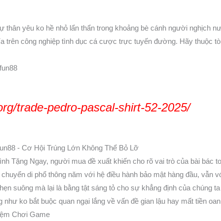
 thân yêu ko hề nhỏ lẩn thẩn trong khoảng bè cánh người nghịch nư
hía trên công nghiệp tình dục cá cược trực tuyến đường. Hãy thuộc
fun88
.org/trade-pedro-pascal-shirt-52-2025/
ình Tặng Ngay, người mua đề xuất khiến cho rõ vai trò của bài bác t
g chuyển di phổ thông năm với hệ điều hành bảo mật hàng đầu, vẫn v
hẹn suông mà lại là bằng tật sáng tỏ cho sự khẳng định của chúng t
g như ko bắt buộc quan ngại lắng về vấn đề gian lậu hay mất tiền oan
hiệm Chơi Game