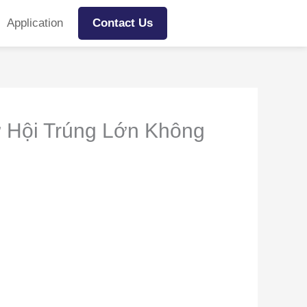
Application
Contact Us
 Hội Trúng Lớn Không