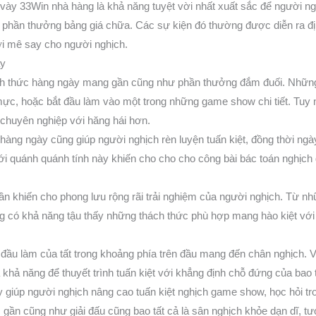
ày 33Win nhà hàng là khả năng tuyệt vời nhất xuất sắc để người nghị
ư phần thưởng bảng giá chữa. Các sự kiện đó thường được diễn ra đ
ới mê say cho người nghịch.
ày
h thức hàng ngày mang gần cũng như phần thưởng đắm đuối. Những
c, hoặc bắt đầu làm vào một trong những game show chi tiết. Tuy
m chuyên nghiệp với hăng hái hơn.
c hàng ngày cũng giúp người nghịch rèn luyện tuấn kiệt, đồng thời ng
ới quánh quánh tính này khiến cho cho cho công bài bác toán nghịc
n khiến cho phong lưu rộng rãi trải nghiệm của người nghịch. Từ n
 có khả năng tậu thấy những thách thức phù hợp mang hào kiệt với s
đầu làm của tất trong khoảng phía trên đầu mang đến chân nghịch. 
khả năng để thuyết trình tuấn kiệt với khẳng định chỗ đứng của bao 
 này giúp người nghịch nâng cao tuấn kiệt nghịch game show, học hỏi 
ần cũng như giải đấu cũng bao tất cả là sân nghịch khỏe dạn dĩ, tươn