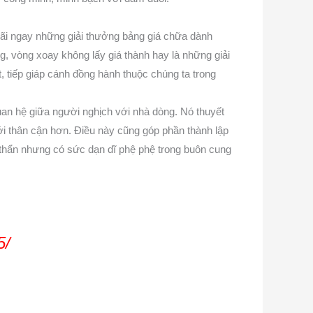
 mãi ngay những giải thưởng bảng giá chữa dành
ng, vòng xoay không lấy giá thành hay là những giải
t, tiếp giáp cánh đồng hành thuộc chúng ta trong
quan hệ giữa người nghịch với nhà dòng. Nó thuyết
ới thân cận hơn. Điều này cũng góp phần thành lập
n thẩn nhưng có sức dạn dĩ phệ phệ trong buôn cung
5/