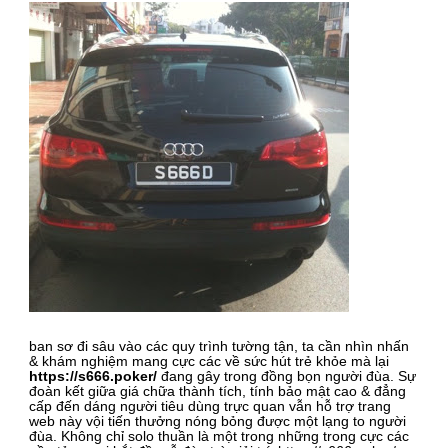
ban sơ đi sâu vào các quy trình tường tận, ta cần nhìn nhấn
& khám nghiệm mang cực các về sức hút trẻ khỏe mà lại
https://s666.poker/
đang gây trong đồng bọn người đùa. Sự
đoàn kết giữa giá chữa thành tích, tính bảo mật cao & đẳng
cấp đến dáng người tiêu dùng trực quan vẫn hỗ trợ trang
web này vội tiến thưởng nóng bỏng được một lạng to người
đùa. Không chỉ solo thuần là một trong những trong cực các