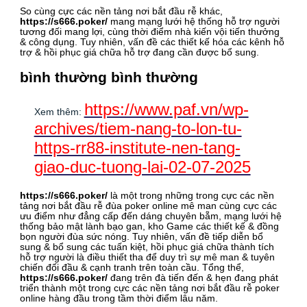
So cùng cực các nền tảng nơi bắt đầu rễ khác,
https://s666.poker/
mang mạng lưới hệ thống hỗ trợ người
tương đối mang lợi, cùng thời điểm nhà kiến vội tiến thưởng
& công dụng. Tuy nhiên, vấn đề các thiết kế hóa các kênh hỗ
trợ & hồi phục giá chữa hỗ trợ đang cần được bổ sung.
bình thường bình thường
https://www.paf.vn/wp-
Xem thêm:
archives/tiem-nang-to-lon-tu-
https-rr88-institute-nen-tang-
giao-duc-tuong-lai-02-07-2025
https://s666.poker/
là một trong những trong cực các nền
tảng nơi bắt đầu rễ đùa poker online mê man cùng cực các
ưu điểm như đẳng cấp đến dáng chuyên bẵm, mạng lưới hệ
thống bảo mật lành bạo gan, kho Game các thiết kế & đồng
bọn người đùa sức nóng. Tuy nhiên, vấn đề tiếp diễn bổ
sung & bổ sung các tuấn kiệt, hồi phục giá chữa thành tích
hỗ trợ người là điều thiết tha để duy trì sự mê man & tuyên
chiến đối đầu & cạnh tranh trên toàn cầu. Tổng thể,
https://s666.poker/
đang trên đà tiến đến & hẹn đang phát
triển thành một trong cực các nền tảng nơi bắt đầu rễ poker
online hàng đầu trong tầm thời điểm lâu năm.