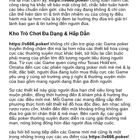
mà lại mặt cạnh ấy,
https://s666.poker/
cũng tuân hành các
công ráng hà khắc về bảo mật công bố, chắc bền tuân hành
các tiêu chuẩn nắm giới. câu hỏi này đang không & chỉ còn
cần thể hiện tâm trí & tinh thần nhiệm vụ của công ty điều
hành mà lại hơn nữa là ký đem lại hưởng thụ đùa trò giải trí
lành bạo gan & tin tưởng đến người đùa.
Kho Trò Chơi Đa Dạng & Hấp Dẫn
https://s666.poker/
không chỉ cần trợ giúp các Game poker
truyền thống chậm đời mà lại hơn nữa các thiết kế hóa cùng
cực các thường xuyên mục khác biệt, sở hữu lại cần buộc
phải mang của phần lớn đối tượng người tiêu dùng người
đùa. Từ cực các Game quen cùng như Texas Hold’em,
Omaha đến cực các phiên người dạng poker mới mẻ mẻ & lạ
mắt, đặc biệt, người đùa đang luôn mua thấy cực các Game
yêu ưng ý cùng sở trường ưng ý nghi & thường xuyên môn
của bao gồm mang người dạng thân gia đình người.
Sự các thiết kế này giúp người đùa hạn chế xiêu lòng bạt
muộn phiền, đồng thời hướng đến & khám phá & hưởng thụ
cực các điều mới mẻ. Mỗi Game các mang đẳng cấp đến
phương thức hình tiết thiết kế đồ họa độc đáo, âm nhạc sống
rượu rượu cồn, khiến đến đến một khoảng trống không gian
đùa trò giải trí chân thật & mê man. Bên cạnh ấy, các giải
đấu poker thường xuyên được diễn ra cùng giải thưởng mê
man, nóng bỏng đông hòn đảo người đùa nhập cuộc.
câu hỏi bổ sung tiếp diễn các Game mới mẻ cũng là một
trong những trong cực các ưu điểm của
https://s666.poker/
.