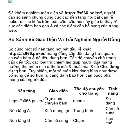
Để khám nghiệm toàn diện về
https://s666.poker/
, người
cần so sánh chúng cùng cực các nền tảng nơi bắt đầu rễ
poker online khác trên toàn cầu. câu hỏi này giúp ta thấy rõ
cực các điểm bạo gan & cả các điểm cần bổ sung của trang
web.
So Sánh Về Giao Diện Và Trải Nghiệm Người Dùng
So cùng một số nền tảng nơi bắt đầu rễ khác,
https://s666.poker/
mang đẳng cấp đến dáng trực quan,
chuyên bẵm & dễ tiêu dùng hơn. Tốc độ chuyên chở trang
cấp đến tốc, các loại trừ chiếm lag giúp người đùa mang
hưởng thụ mềm mịn & thoải mái & thoải mái & dễ Chịu đựng
đựng hơn. Tuy nhiên, một số tuấn kiệt đang hình như được
bổ sung để sở hữu lại càng đảm bảo hơn cần buộc phải
mang của người đùa.
Tốc độ chuyên
Tính
Nền tảng
Giao diện
chở trang
năng
Trực quan,
Đa
https://s666.poker/
nhanh
chuyên bẵm
dạng
Cần bổ
Nền tảng A
Khá mang lợi
Trung bình
sung
Hạn
Nền tảng B
Cần bổ sung
Chậm
chế