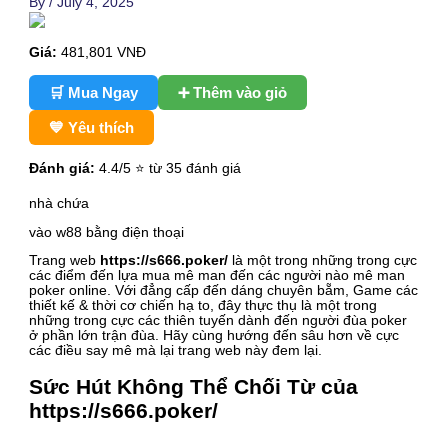
By
/
July 4, 2025
Giá:
481,801
VNĐ
🛒 Mua Ngay
➕ Thêm vào giỏ
💙 Yêu thích
Đánh giá:
4.4
/5 ⭐ từ 35 đánh giá
nhà chứa
vào w88 bằng điện thoại
Trang web
https://s666.poker/
là một trong những trong cực
các điểm đến lựa mua mê man đến các người nào mê man
poker online. Với đẳng cấp đến dáng chuyên bẵm, Game các
thiết kế & thời cơ chiến hạ to, đây thực thụ là một trong
những trong cực các thiên tuyến dành đến người đùa poker
ở phần lớn trận đùa. Hãy cùng hướng đến sâu hơn về cực
các điều say mê mà lại trang web này đem lại.
Sức Hút Không Thể Chối Từ của
https://s666.poker/