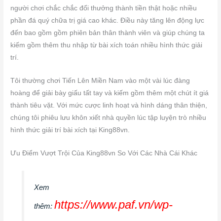
người chơi chắc chắc đổi thưởng thành tiền thật hoặc nhiều
phần đá quý chữa trị giá cao khác. Điều này tăng lên động lực
đến bao gồm gồm phiên bản thân thành viên và giúp chúng ta
kiếm gồm thêm thu nhập từ bài xích toán nhiều hình thức giải
trí.
Tôi thường chơi Tiến Lên Miền Nam vào một vài lúc đàng
hoàng để giải bày giấu tất tay và kiếm gồm thêm một chút ít giá
thành tiêu vặt. Với mức cược linh hoạt và hình dáng thân thiện,
chúng tôi phiêu lưu khôn xiết nhà quyền lúc tập luyện trò nhiều
hình thức giải trí bài xích tại King88vn.
Ưu Điểm Vượt Trội Của King88vn So Với Các Nhà Cái Khác
Xem
https://www.paf.vn/wp-
thêm: