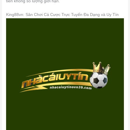
tiền không số lượng giới hạn.
King88vn: Sân Chơi Cá Cược Trực Tuyến Đa Dạng và Uy Tín