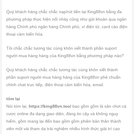
Quý khách hàng chắc chắc nạp/rút tiền tại King88vn bằng đa
phương pháp thực hiện nổi nhảy cũng như gửi khoản qua ngân
hàng Chính phủ ngân hàng Chính phủ, ví điện tử, card cào điện
thoại cảm biến hóa.
Tôi chắc chắc tương tác cùng khôn xiết thành phần suport
người mua hàng hàng của King88vn bằng phương pháp nào?
Quý khách hàng chắc chắc tương tác cùng khôn xiết thành
phần suport người mua hàng hàng của King88vn phê chuẩn
chỉnh chat trực tiếp, điện thoại cảm biến hóa, email.
tóm lại
Nói tóm lại,
https://king88vn.teo/
bao gồm gồm là sân chơi cá
cược online đa dạng giao diện, đáng tin cậy và không nguy
hiểm, gồm mang lại đến bao gồm gồm phiên bản thân thành
viên một vài tham da trải nghiệm nhiều hình thức giải trí cao