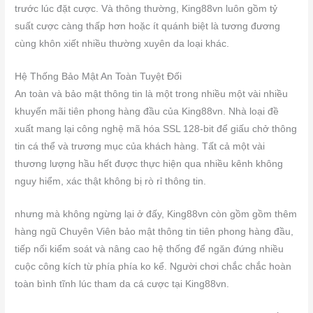
trước lúc đặt cược. Và thông thường, King88vn luôn gồm tỷ
suất cược càng thấp hơn hoặc ít quánh biệt là tương đương
cùng khôn xiết nhiều thường xuyên da loại khác.
Hệ Thống Bảo Mật An Toàn Tuyệt Đối
An toàn và bảo mật thông tin là một trong nhiều một vài nhiều
khuyến mãi tiên phong hàng đầu của King88vn. Nhà loại đề
xuất mang lại công nghệ mã hóa SSL 128-bit để giấu chở thông
tin cá thể và trương mục của khách hàng. Tất cả một vài
thương lượng hầu hết được thực hiện qua nhiều kênh không
nguy hiểm, xác thật không bị rò rỉ thông tin.
nhưng mà không ngừng lại ở đấy, King88vn còn gồm gồm thêm
hàng ngũ Chuyên Viên bảo mật thông tin tiên phong hàng đầu,
tiếp nối kiểm soát và nâng cao hệ thống để ngăn đứng nhiều
cuộc công kích từ phía phía ko kể. Người chơi chắc chắc hoàn
toàn bình tĩnh lúc tham da cá cược tại King88vn.