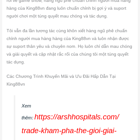
rối về game show, hàng ngũ phê chuẩn chỉnh người mua hàng
hàng của King88vn đang luôn chuẩn chỉnh bị gợi ý và suport
người chơi một túng quyết mau chóng và tác dụng.
Tôi vẫn đa lần tương tác cùng khôn xiết hàng ngũ phê chuẩn
chỉnh người mua hàng hàng của King88vn và luôn nhận được
sự suport thân yêu và chuyên nom. Họ luôn chỉ dẫn mau chóng
và giải quyết và cập nhật rắc rối của chúng tôi một túng quyết
tác dụng.
Các Chương Trình Khuyến Mãi và Ưu Đãi Hấp Dẫn Tại
King88vn
Xem
https://arshhospitals.com/
thêm:
trade-kham-pha-the-gioi-giai-