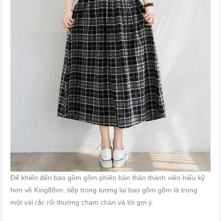
Để khiến đến bao gồm gồm phiên bản thân thành viên hiểu kỹ
hơn về King88vn, tiếp trong tương lai bao gồm gồm là trong
một vài rắc rối thường chạm chán và lời gợi ý: