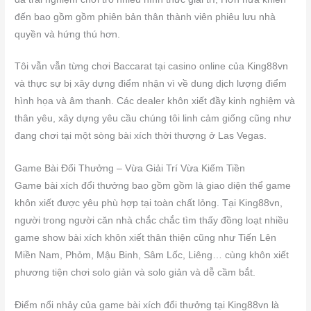
đến bao gồm gồm phiên bản thân thành viên phiêu lưu nhà
quyền và hứng thú hơn.
Tôi vẫn vẫn từng chơi Baccarat tại casino online của King88vn
và thực sự bị xây dựng điểm nhận vì về dung dịch lượng điểm
hình họa và âm thanh. Các dealer khôn xiết đầy kinh nghiệm và
thân yêu, xây dựng yêu cầu chúng tôi linh cảm giống cũng như
đang chơi tại một sòng bài xích thời thượng ở Las Vegas.
Game Bài Đổi Thưởng – Vừa Giải Trí Vừa Kiếm Tiền
Game bài xích đổi thưởng bao gồm gồm là giao diện thể game
khôn xiết được yêu phù hợp tại toàn chất lỏng. Tại King88vn,
người trong người căn nhà chắc chắc tìm thấy đồng loạt nhiều
game show bài xích khôn xiết thân thiện cũng như Tiến Lên
Miền Nam, Phỏm, Mậu Binh, Sâm Lốc, Liêng… cùng khôn xiết
phương tiện chơi solo giản và solo giản và dễ cầm bắt.
Điểm nổi nhảy của game bài xích đổi thưởng tại King88vn là