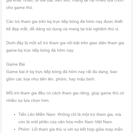
gia khác nhau, từ bài bạc đến slot, mang lại rất nhiều lựa chọn
cho game thủ.
Các trò tham gia trên kq trực tiếp bóng đá hôm nay được thiết
kế đẹp mắt, dễ dàng sử dụng và mang lại trải nghiệm thú vị.
Dưới đây là một số trò tham gia nổi bật trên giao diện tham gia
game kq trực tiếp bóng đá hôm nay:
Game Bài
Game bài ở kq trực tiếp bóng đá hôm nay rất đa dạng, bao
gồm các loại như tiến lên, phỏm, hay mậu binh.
Mỗi trò tham gia đều có cách tham gia riêng, giúp game thủ có
nhiều sự lựa chọn hơn.
Tiến Lên Miền Nam: Không chỉ là một trò tham gia, mà
còn là một phần của văn hóa miền Nam Việt Nam.
Phỏm: Lối tham gia thú vị với sự kết hợp giữa may mắn