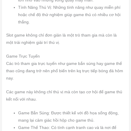
lớn nhờ vào những vòng quay may mắn.
Tính Năng Thú Vị: Những tính năng như quay miễn phí
hoặc chế độ thử nghiệm giúp game thủ có nhiều cơ hội
thắng.
Slot game không chỉ đơn giản là một trò tham gia mà còn là
một trải nghiệm giải trí thú vị.
Game Trực Tuyến
Các trò tham gia trực tuyến như game bắn súng hay game thể
thao cũng đang trở nên phổ biến trên kq trực tiếp bóng đá hôm
nay.
Các game này không chỉ thú vị mà còn tạo cơ hội để game thủ
kết nối với nhau.
Game Bắn Súng: Được thiết kế với đồ họa sống động,
mang lại cảm giác hồi hộp cho game thủ.
Game Thể Thao: Có tính cạnh tranh cao và là nơi để