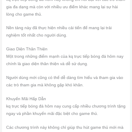
gia đa dạng mà còn với nhiều ưu điểm khác mang lại sự hài
lòng cho game thủ.
Nền tảng này đã thực hiện nhiều cải tiến để mang lại trải
nghiệm tốt nhất cho người dùng.
Giao Diện Thân Thiện
Một trong những điểm mạnh của kq trực tiếp bóng đá hôm nay
chính là giao diện thân thiện và dễ sử dụng.
Người dùng mới cũng có thể dễ dàng tìm hiểu và tham gia vào
các trò tham gia mà không gặp khó khăn.
Khuyến Mãi Hấp Dẫn
kq trực tiếp bóng đá hôm nay cung cấp nhiều chương trình tặng
ngay và phần khuyến mãi đặc biệt cho game thủ.
Các chương trình này không chỉ giúp thu hút game thủ mới mà