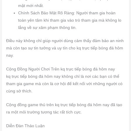
mật mới nhất.
Chính Sách Bảo Mật Rõ Ràng: Người tham gia hoàn
toàn yên tâm khi tham gia vào trò tham gia mà không lo
lắng về sự xâm phạm thông tin.
Điều này không chỉ giúp người dùng cảm thấy đảm bảo an ninh
mà còn tạo sự tin tưởng và uy tín cho kq trực tiếp bóng đá hôm
nay.
Cộng Đồng Người Chơi Trên kq trực tiếp bóng đá hôm nay
kq trực tiếp bóng đá hôm nay không chỉ là nơi các bạn có thể
tham gia game mà còn là cơ hội để kết nối với những người có
cùng sở thích.
Cộng đồng game thủ trên kq trực tiếp bóng đá hôm nay đã tạo
ra một môi trường tương tác rất tích cực.
Diễn Đàn Thảo Luận