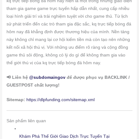
kq trực tiếp bóng đá hôm nay hiện là một trong những giao diện
tham gia game game trực tuyến hấp dẫn nhất, cung cấp nhiều
loại hình giải trí và trải nghiệm tuyệt vời cho game thủ. Từ lịch
sử phát triển đến các trò tham gia đặc sắc, kq trực tiếp bóng đá
hôm nay đã khẳng định được thương hiệu của mình. Nền tảng
này không chỉ mang lại cơ hội kiếm tiền mà còn tạo nên những
kết nối xã hội thú vị. Với những ưu điểm rõ ràng và cộng đồng
game thủ sôi động, không có lý do gì để không tham gia vào
thế giới thú vị của kq trực tiếp bóng đá hôm nay.
📢 Liên hệ
@subdomaingov
để được phục vụ BACKLINK /
GUESTPOST chất lượng!
Sitemap:
https://dlpfunding.com/sitemap.xml
Sản phẩm liên quan
Khám Phá Thế Giới Giao Dịch Trực Tuyến Tại