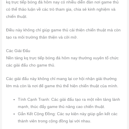
kq trực tiếp bóng đá hôm nay có nhiều diễn đàn nơi game thủ
có thể thảo luận về các trò tham gia, chia sẻ kinh nghiệm và
chiến thuật.
Điều này không chỉ giúp game thủ cải thiện chiến thuật mà còn
tạo ra môi trường thân thiện và cởi mở.
Các Giải Đấu
Nền tảng kq trực tiếp bóng đá hôm nay thường xuyên tổ chức
các giải đấu cho game thủ.
Các giải đấu này không chỉ mang lại cơ hội nhận giải thưởng
lớn mà còn là nơi để game thủ thể hiện chiến thuật của mình.
Tính Cạnh Tranh: Các giải đấu tạo ra một nền tảng lành
mạnh, thúc đẩy game thủ nâng cao chiến thuật.
Gắn Kết Cộng Đồng: Các sự kiện này giúp gắn kết các
thành viên trong cộng đồng lại với nhau.