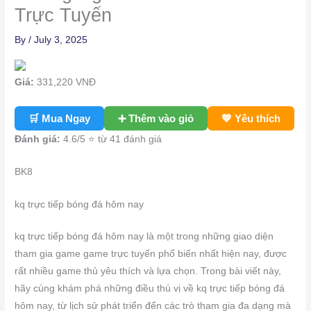
Trực Tuyến
By
/
July 3, 2025
Giá:
331,220
VNĐ
🛒 Mua Ngay
➕ Thêm vào giỏ
💙 Yêu thích
Đánh giá:
4.6
/5 ⭐ từ 41 đánh giá
BK8
kq trực tiếp bóng đá hôm nay
kq trực tiếp bóng đá hôm nay là một trong những giao diện
tham gia game game trực tuyến phổ biến nhất hiện nay, được
rất nhiều game thủ yêu thích và lựa chọn. Trong bài viết này,
hãy cùng khám phá những điều thú vị về kq trực tiếp bóng đá
hôm nay, từ lịch sử phát triển đến các trò tham gia đa dạng mà