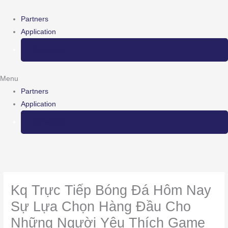
Skip
to
Partners
content
Application
Contact Us
Menu
Partners
Application
Contact Us
Kq Trực Tiếp Bóng Đá Hôm Nay
Sự Lựa Chọn Hàng Đầu Cho
Những Người Yêu Thích Game