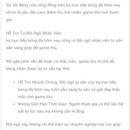
Sự sôi động của cộng đồng trên kq trực tiếp bóng đá hôm nay
chính là yếu đặt cược thêm thu hút nhiều game thủ mới tham
gia.
Hỗ Trợ Từ Đội Ngũ Nhân Viên
kq trực tiếp bóng đá hôm nay cũng có đội ngũ nhân viên tư vấn
sẵn sàng giúp đỡ game thủ.
Khi gặp phải vấn đề hoặc có thắc mắc, game thủ có thể dễ
dàng nhận được sự tư vấn kịp thời.
Hỗ Trợ Nhanh Chóng: Đội ngũ tư vấn của kq trực tiếp
bóng đá hôm nay luôn sẵn sàng tư vấn và giải đáp thắc
mắc cho game thủ.
Không Giới Hạn Thời Gian: Người tham gia có thể liên hệ
bất kỳ lúc nào mà không cần lo lắng.
Đội ngũ này không chỉ thể hiện sự chuyên nghiệp mà còn giúp