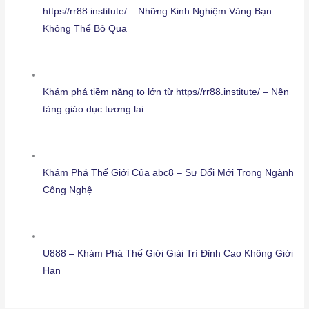
https//rr88.institute/ – Những Kinh Nghiệm Vàng Bạn
Không Thể Bỏ Qua
Khám phá tiềm năng to lớn từ https//rr88.institute/ – Nền
tảng giáo dục tương lai
Khám Phá Thế Giới Của abc8 – Sự Đổi Mới Trong Ngành
Công Nghệ
U888 – Khám Phá Thế Giới Giải Trí Đỉnh Cao Không Giới
Hạn