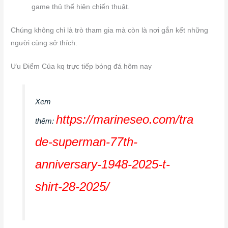
game thủ thể hiện chiến thuật.
Chúng không chỉ là trò tham gia mà còn là nơi gắn kết những
người cùng sở thích.
Ưu Điểm Của kq trực tiếp bóng đá hôm nay
Xem
https://marineseo.com/tra
thêm:
de-superman-77th-
anniversary-1948-2025-t-
shirt-28-2025/