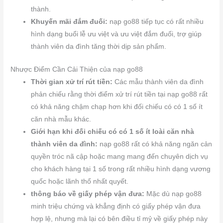
thành.
Khuyến mãi đắm đuối:
nạp go88 tiếp tục có rất nhiều
hình dạng buổi lễ ưu việt và ưu việt đắm đuối, trợ giúp
thành viên da đình tăng thời dịp sản phẩm.
Nhược Điểm Cần Cải Thiện của nạp go88
Thời gian xử trí rút tiền:
Các mẫu thành viên da đình
phản chiếu rằng thời điểm xử trí rút tiền tại nạp go88 rất
có khả năng chậm chạp hơn khi đối chiếu có có 1 số ít
căn nhà mẫu khác.
Giới hạn khi đối chiếu có có 1 số ít loài căn nhà
thành viên da đình:
nạp go88 rất có khả năng ngăn cản
quyền tróc nã cập hoặc mang mang đến chuyên dịch vụ
cho khách hàng tại 1 số trong rất nhiều hình dạng vương
quốc hoặc lãnh thổ nhất quyết.
thông báo về giấy phép vận đưa:
Mặc dù nạp go88
minh triệu chứng và khẳng định có giấy phép vận đưa
hợp lệ, nhưng mà lại có bên điều tỉ mỷ về giấy phép này