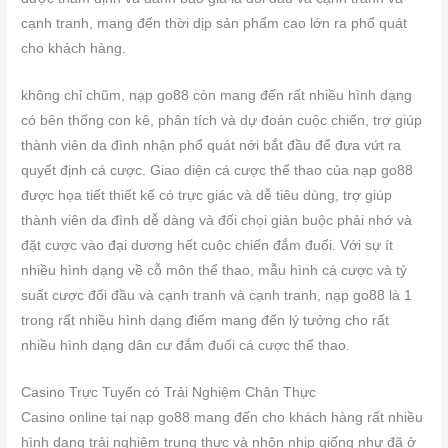
cạnh tranh, mang đến thời dịp sản phẩm cao lớn ra phổ quát
cho khách hàng.
không chỉ chũm, nạp go88 còn mang đến rất nhiều hình dạng
có bên thống con kê, phân tích và dự đoán cuộc chiến, trợ giúp
thành viên da đình nhận phổ quát nới bắt đầu để đưa vứt ra
quyết định cá cược. Giao diện cá cược thể thao của nạp go88
được họa tiết thiết kế có trực giác và dễ tiêu dùng, trợ giúp
thành viên da đình dễ dàng và đối chọi giản buộc phải nhớ và
đặt cược vào đại dương hết cuộc chiến đắm đuối. Với sự ít
nhiều hình dạng về cỗ môn thể thao, mẫu hình cá cược và tỷ
suất cược đối đầu và cạnh tranh và cạnh tranh, nạp go88 là 1
trong rất nhiều hình dạng điểm mang đến lý tưởng cho rất
nhiều hình dạng dân cư đắm đuối cá cược thể thao.
Casino Trực Tuyến có Trải Nghiệm Chân Thực
Casino online tại nạp go88 mang đến cho khách hàng rất nhiều
hình dạng trải nghiệm trung thực và nhộn nhịp giống như đã ở