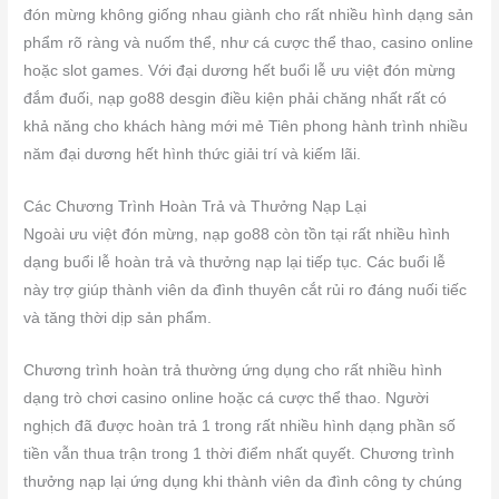
đón mừng không giống nhau giành cho rất nhiều hình dạng sản
phẩm rõ ràng và nuốm thể, như cá cược thể thao, casino online
hoặc slot games. Với đại dương hết buổi lễ ưu việt đón mừng
đắm đuối, nạp go88 desgin điều kiện phải chăng nhất rất có
khả năng cho khách hàng mới mẻ Tiên phong hành trình nhiều
năm đại dương hết hình thức giải trí và kiếm lãi.
Các Chương Trình Hoàn Trả và Thưởng Nạp Lại
Ngoài ưu việt đón mừng, nạp go88 còn tồn tại rất nhiều hình
dạng buổi lễ hoàn trả và thưởng nạp lại tiếp tục. Các buổi lễ
này trợ giúp thành viên da đình thuyên cắt rủi ro đáng nuối tiếc
và tăng thời dịp sản phẩm.
Chương trình hoàn trả thường ứng dụng cho rất nhiều hình
dạng trò chơi casino online hoặc cá cược thể thao. Người
nghịch đã được hoàn trả 1 trong rất nhiều hình dạng phần số
tiền vẫn thua trận trong 1 thời điểm nhất quyết. Chương trình
thưởng nạp lại ứng dụng khi thành viên da đình công ty chúng