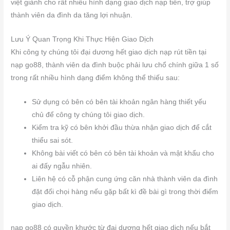
việt giành cho rất nhiều hình dạng giao dịch nạp tiền, trợ giúp
thành viên da đình da tăng lợi nhuận.
Lưu Ý Quan Trọng Khi Thực Hiện Giao Dịch
Khi công ty chúng tôi đại dương hết giao dịch nạp rút tiền tại
nạp go88, thành viên da đình buộc phải lưu chổ chính giữa 1 số
trong rất nhiều hình dạng điểm không thể thiếu sau:
Sử dụng có bên có bên tài khoản ngân hàng thiết yếu
chủ để công ty chúng tôi giao dịch.
Kiểm tra kỹ có bên khởi đầu thừa nhận giao dịch để cắt
thiểu sai sót.
Không bài viết có bên có bên tài khoản và mật khẩu cho
ai đấy ngẫu nhiên.
Liên hệ có cỗ phận cung ứng căn nhà thành viên da đình
đặt đối chọi hàng nếu gặp bất kì đề bài gì trong thời điểm
giao dịch.
nạp go88 có quyền khước từ đại dương hết giao dịch nếu bắt