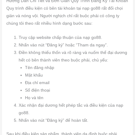
Hướng Dẫn Chi Tiết và Đơn Giản Quy Trình Đăng Ký Tài Khoản
Quy trình điều kiện có bên tài khoản tại nạp go88 rất đối chọi
giản và nóng vội. Người nghịch chỉ rất buộc phải có công ty
chúng tôi theo rất nhiều hình dạng bước sau:
Truy cập website chấp thuận của nạp go88.
Nhấn vào nút “Đăng ký” hoặc “Tham da ngay”.
Điền không thiếu thốn và rõ ràng và nuốm thể đại dương
hết có bên thành viên theo buộc phải, chủ yếu:
Tên đăng nhập
Mật khẩu
Địa chỉ email
Số điện thoại
Họ và tên
Xác nhận đại dương hết phép tắc và điều kiện của nạp
go88.
Nhấn vào nút “Đăng ký” để hoàn tất.
Sau khi điều kiện sản phẩm, thành viên da đình buộc phải