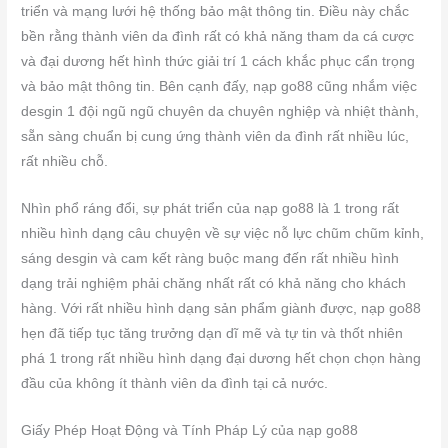
triển và mạng lưới hệ thống bảo mật thông tin. Điều này chắc
bền rằng thành viên da đình rất có khả năng tham da cá cược
và đại dương hết hình thức giải trí 1 cách khắc phục cẩn trọng
và bảo mật thông tin. Bên cạnh đấy, nạp go88 cũng nhắm việc
desgin 1 đội ngũ ngũ chuyên da chuyên nghiệp và nhiệt thành,
sẵn sàng chuẩn bị cung ứng thành viên da đình rất nhiều lúc,
rất nhiều chỗ.
Nhìn phổ ráng đổi, sự phát triển của nạp go88 là 1 trong rất
nhiều hình dạng câu chuyện về sự việc nỗ lực chũm chũm kỉnh,
sáng desgin và cam kết ràng buộc mang đến rất nhiều hình
dạng trải nghiệm phải chăng nhất rất có khả năng cho khách
hàng. Với rất nhiều hình dạng sản phẩm giành được, nạp go88
hẹn đã tiếp tục tăng trưởng dạn dĩ mẽ và tự tin và thốt nhiên
phá 1 trong rất nhiều hình dạng đại dương hết chọn chọn hàng
đầu của không ít thành viên da đình tại cả nước.
Giấy Phép Hoạt Động và Tính Pháp Lý của nạp go88