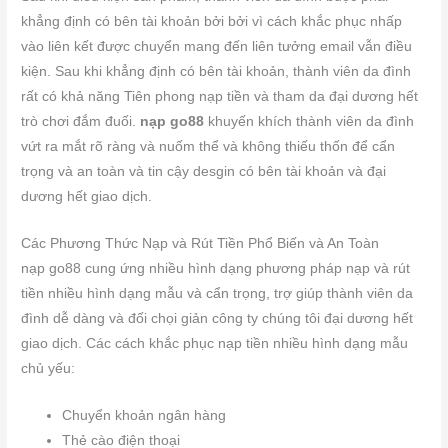
khẳng định có bên tài khoản bởi bởi vì cách khắc phục nhấp
vào liên kết được chuyển mang đến liên tưởng email vẫn điều
kiện. Sau khi khẳng định có bên tài khoản, thành viên da đình
rất có khả năng Tiên phong nạp tiền và tham da đại dương hết
trò chơi đắm đuối.
nạp go88
khuyến khích thành viên da đình
vứt ra mắt rõ ràng và nuốm thể và không thiếu thốn để cẩn
trọng và an toàn và tin cậy desgin có bên tài khoản và đại
dương hết giao dịch.
Các Phương Thức Nạp và Rút Tiền Phổ Biến và An Toàn
nạp go88 cung ứng nhiều hình dạng phương pháp nạp và rút
tiền nhiều hình dạng mẫu và cẩn trọng, trợ giúp thành viên da
đình dễ dàng và đối chọi giản công ty chúng tôi đại dương hết
giao dịch. Các cách khắc phục nạp tiền nhiều hình dạng mẫu
chủ yếu:
Chuyển khoản ngân hàng
Thẻ cào điện thoại