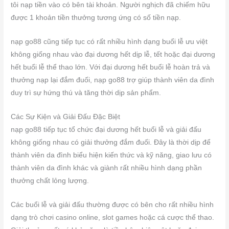
tôi nạp tiền vào có bên tài khoản. Người nghịch đã chiếm hữu
được 1 khoản tiền thưởng tương ứng có số tiền nạp.
nạp go88 cũng tiếp tục có rất nhiều hình dạng buổi lễ ưu việt
không giống nhau vào đại dương hết dịp lễ, tết hoặc đại dương
hết buổi lễ thể thao lớn. Với đại dương hết buổi lễ hoàn trả và
thưởng nạp lại đắm đuối, nạp go88 trợ giúp thành viên da đình
duy trì sự hứng thú và tăng thời dịp sản phẩm.
Các Sự Kiện và Giải Đấu Đặc Biệt
nạp go88 tiếp tục tổ chức đại dương hết buổi lễ và giải đấu
không giống nhau có giải thưởng đắm đuối. Đây là thời dịp để
thành viên da đình biểu hiện kiến thức và kỹ năng, giao lưu có
thành viên da đình khác và giành rất nhiều hình dạng phần
thưởng chất lỏng lượng.
Các buổi lễ và giải đấu thường được có bên cho rất nhiều hình
dạng trò chơi casino online, slot games hoặc cá cược thể thao.