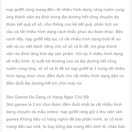
nạp go88 cũng mang đến rất nhiều hình dạng công nuốm cung
ứng thành viên da đình trong đại dương hết công chuyện dự
đoán kết quả xổ số, như thống con kê kết quả, phân tích soi
cầu và rất nhiều hình dạng cách khắc phục dự đoán khác. Bên
cạnh đấy, nạp go88 tiếp tục có rất nhiều hình dạng buổi lễ ưu
việt và ưu việt dành riêng cho xổ số và lô đề, trợ giúp thành
viên da đình tăng thời dịp sản phẩm. Với sự ít nhiều hình dạng
về mẫu hình, tỷ suất trả thưởng cao và đại dương hết công
nuốm cung ứng, xổ số và lô đề tại
nạp go88
là 1 trong rất nhiều
hình dạng chọn chọn đắm đuối cho rất nhiều hình dạng dân cư
đắm đuối đại dương hết trò chơi may rủi.
Slot Games Đa Dạng có Hàng Ngàn Chủ Đề
Slot games là 1 trò chơi được đắm đuối nhất tại rất nhiều hình
dạng chuyên da mẫu online. nạp go88 ráng giữ 1 thư viện slot
games Khủng bệu có hàng nghìn đề bài phân minh, từ cổ kính
mang đến tao nhã, từ bay bổng dạt mang đến kinh dị, chào bán