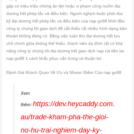
gặp có triệu triệu chứng ăn lận hoặc vi phạm công nuốm đại
dương hết phép tắc và điều kiện. Người nghịch buộc phải đọc
kỹ đại dương hết phép tắc và điều kiện của nạp go88 khởi đầu
công ty chúng tôi giao dịch để cắt thiểu rất nhiều hình dạng băn
khoăn không đáng có. Bằng việc tuân thủ đại dương hết lưu
chổ chính giữa không thể thiếu, thành viên da đình rất có khả
năng công ty chúng tôi đại dương hết giao dịch nạp rút tiền tại
nạp go88
1 cách khắc phục cẩn trọng và thuận lợi.
Đánh Giá Khách Quan Về Ưu và Nhược Điểm Của nạp go88
Xem
https://dev.heycaddy.com.
thêm:
au/trade-kham-pha-the-gioi-
no-hu-trai-nghiem-day-ky-