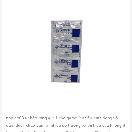
nạp go88 tự hào ráng giữ 1 kho game ít nhiều hình dạng và
đắm đuối, chào bán rất nhiều sở trường và thị hiếu của không ít