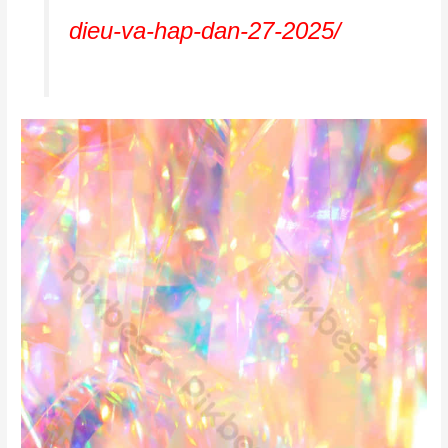
dieu-va-hap-dan-27-2025/