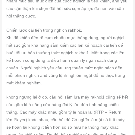
nhằm mục tiêu mục đích của cuộc nghịch là tiêu khiển, and yêu
cầu cận thận khi chọn đặt hết sức cụm áp lực đè nén vào câu
hỏi thắng cược.
Chiến lược cải tiến trong nghịch rakhoi1
Khi đã khiến đến rõ cụm chuẩn mực thông dụng, người nghịch
hết sức gồm khả năng sắm kiếm các lên kế hoạch cải tiến để
buổi tối ưu hóa thưởng thức nghịch rakhoi1. Một trong các lên
kế hoạch công dụng là điều hành quản lý ngân sách đúng
chuẩn. Người nghịch yêu cầu ưng thuận mức ngân sách đến
mỗi phiên nghịch and vâng lệnh nghiêm ngặt để né thực trạng
mất khám nghiệm.
không ngừng lại ở đó, câu hỏi sắm lựa máy rakhoi1 cũng sẽ hết
sức gồm khả năng cửa hàng đại lý lớn đến tính năng chiến
thắng. Các máy khác nhau gồm tỷ lệ hoàn lại (RTP – Return
lớn Player) khác nhau, câu hỏi đó Có nghĩa là một số ít ít máy
sẽ hoàn lại không ít tiền hơn so sở hữu hệ thống máy khác
trong lâu nhiều năm. Do đó, hãy nghiên cứu vãn and sắm kiếm