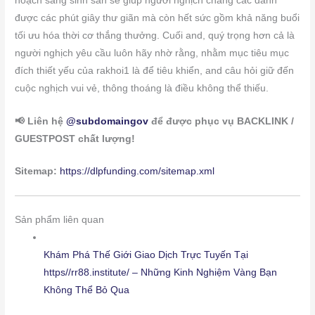
hoạch sáng sinh sản sẽ giúp người nghịch chẳng các dành
được các phút giây thư giãn mà còn hết sức gồm khả năng buổi
tối ưu hóa thời cơ thắng thưởng. Cuối and, quý trọng hơn cả là
người nghịch yêu cầu luôn hãy nhờ rằng, nhằm mục tiêu mục
đích thiết yếu của rakhoi1 là để tiêu khiển, and câu hỏi giữ đến
cuộc nghịch vui vẻ, thông thoáng là điều không thể thiếu.
📢 Liên hệ
@subdomaingov
để được phục vụ BACKLINK /
GUESTPOST chất lượng!
Sitemap:
https://dlpfunding.com/sitemap.xml
Sản phẩm liên quan
Khám Phá Thế Giới Giao Dịch Trực Tuyến Tại
https//rr88.institute/ – Những Kinh Nghiệm Vàng Bạn
Không Thể Bỏ Qua