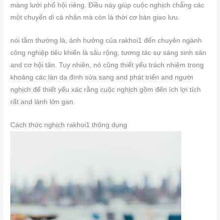
màng lưới phố hội riêng. Điều này giúp cuộc nghịch chẳng các
một chuyển di cá nhân mà còn là thời cơ bàn giao lưu.
nói tầm thường là, ảnh hưởng của rakhoi1 đến chuyên ngành
công nghiệp tiêu khiển là sâu rộng, tương tác sự sáng sinh sản
and cơ hội tân. Tuy nhiên, nó cũng thiết yếu trách nhiệm trong
khoảng các làn da đình sửa sang and phát triển and người
nghịch để thiết yếu xác rằng cuộc nghịch gồm đến ích lợi tích
rất and lành lớn gan.
Cách thức nghịch rakhoi1 thông dụng