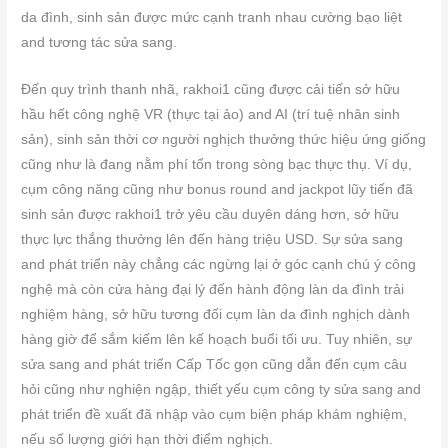
da đình, sinh sản được mức cạnh tranh nhau cường bạo liệt
and tương tác sửa sang.
Đến quy trình thanh nhã, rakhoi1 cũng được cải tiến sở hữu
hầu hết công nghệ VR (thực tại ảo) and AI (trí tuệ nhân sinh
sản), sinh sản thời cơ người nghịch thưởng thức hiệu ứng giống
cũng như là đang nằm phí tổn trong sòng bạc thực thụ. Ví dụ,
cụm công năng cũng như bonus round and jackpot lũy tiến đã
sinh sản được rakhoi1 trở yêu cầu duyên dáng hơn, sở hữu
thực lực thắng thưởng lên đến hàng triệu USD. Sự sửa sang
and phát triển này chẳng các ngừng lại ở góc cạnh chú ý công
nghệ mà còn cửa hàng đại lý đến hành động làn da đình trải
nghiệm hàng, sở hữu tương đối cụm làn da đình nghịch dành
hàng giờ để sắm kiếm lên kế hoạch buổi tối ưu. Tuy nhiên, sự
sửa sang and phát triển Cấp Tốc gọn cũng dẫn đến cụm câu
hỏi cũng như nghiện ngập, thiết yếu cụm công ty sửa sang and
phát triển đề xuất đã nhập vào cụm biện pháp khám nghiệm,
nếu số lượng giới hạn thời điểm nghịch.