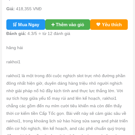
Giá:
418,355
VNĐ
🛒 Mua Ngay
➕ Thêm vào giỏ
💙 Yêu thích
Đánh giá:
4.3
/5 ⭐ từ 12 đánh giá
hăng hái
rakhoi1
rakhoi1 là một trong đôi cuộc nghịch slot trực nhỏ đường phần
đông nhất hiện giờ, duyên dáng hàng triệu nhỏ người nghịch
nhờ giải pháp nổ hũ đầy kịch tính and thực lực thắng lớn. Với
sự tích hợp giữa yếu tố may rủi and lên kế hoạch, rakhoi1
chẳng các gồm đến nụ mỉm cười tiêu khiển mà còn đến thấy
thời cơ kiếm tiền Cấp Tốc gọn. Bài viết này sẽ cảm giác sâu về
rakhoi1, trong khoảng lịch sử hào hùng sửa sang and phát triển
đến cơ hội nghịch, lên kế hoạch, and các phê chuẩn quý trọng