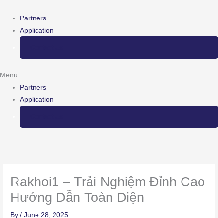
Skip
to
Partners
content
Application
Contact Us
Menu
Partners
Application
Contact Us
Rakhoi1 – Trải Nghiệm Đỉnh Cao
Hướng Dẫn Toàn Diện
By
/
June 28, 2025