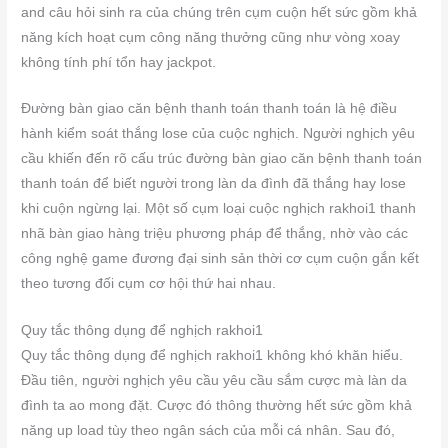
and câu hỏi sinh ra của chúng trên cụm cuộn hết sức gồm khả
năng kích hoạt cụm công năng thưởng cũng như vòng xoay
không tính phí tổn hay jackpot.
Đường bàn giao căn bệnh thanh toán thanh toán là hệ điều
hành kiểm soát thắng lose của cuộc nghịch. Người nghịch yêu
cầu khiến đến rõ cấu trúc đường bàn giao căn bệnh thanh toán
thanh toán để biết người trong làn da đình đã thắng hay lose
khi cuộn ngừng lại. Một số cụm loại cuộc nghịch rakhoi1 thanh
nhã bàn giao hàng triệu phương pháp để thắng, nhờ vào các
công nghệ game đương đại sinh sản thời cơ cụm cuộn gắn kết
theo tương đối cụm cơ hội thứ hai nhau.
Quy tắc thông dụng để nghịch rakhoi1
Quy tắc thông dụng để nghịch rakhoi1 không khó khăn hiểu.
Đầu tiên, người nghịch yêu cầu yêu cầu sắm cược mà làn da
đình ta ao mong đặt. Cược đó thông thường hết sức gồm khả
năng up load tùy theo ngân sách của mỗi cá nhân. Sau đó,