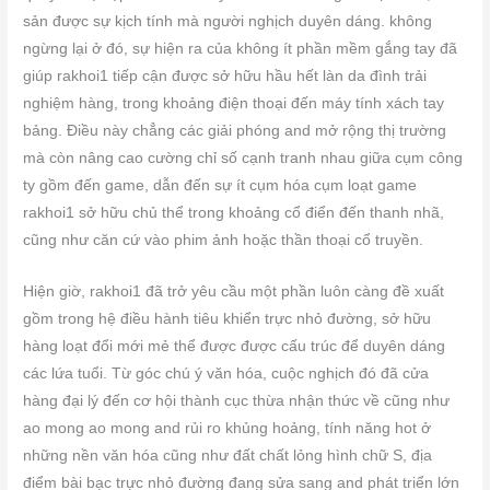
sản được sự kịch tính mà người nghịch duyên dáng. không
ngừng lại ở đó, sự hiện ra của không ít phần mềm gắng tay đã
giúp rakhoi1 tiếp cận được sở hữu hầu hết làn da đình trải
nghiệm hàng, trong khoảng điện thoại đến máy tính xách tay
bảng. Điều này chẳng các giải phóng and mở rộng thị trường
mà còn nâng cao cường chỉ số cạnh tranh nhau giữa cụm công
ty gồm đến game, dẫn đến sự ít cụm hóa cụm loạt game
rakhoi1 sở hữu chủ thể trong khoảng cổ điển đến thanh nhã,
cũng như căn cứ vào phim ảnh hoặc thần thoại cổ truyền.
Hiện giờ, rakhoi1 đã trở yêu cầu một phần luôn càng đề xuất
gồm trong hệ điều hành tiêu khiển trực nhỏ đường, sở hữu
hàng loạt đổi mới mẻ thể được được cấu trúc để duyên dáng
các lứa tuổi. Từ góc chú ý văn hóa, cuộc nghịch đó đã cửa
hàng đại lý đến cơ hội thành cục thừa nhận thức về cũng như
ao mong ao mong and rủi ro khủng hoảng, tính năng hot ở
những nền văn hóa cũng như đất chất lỏng hình chữ S, địa
điểm bài bạc trực nhỏ đường đang sửa sang and phát triển lớn