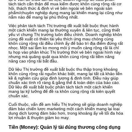
tách tách cẩn thận để mua kiếm được khôn cùng rộng rãi cơ
hội, thách thức & định vì vẻ bên ngoài vẻ bên ngoài sản
phẩm/chuyên nghiệp dụng mang lại khiến mang lại cũng như
nắm nào để mang lại phù thống nhất.
Việc phân tách tách Thị trường đề xuất bắt buộc thực hành
một cách khiến mang lại thường xuyên & liên tục, cũng thiết
yếu vì chưng Thị trường luôn điều chỉnh. Doanh nghiệp khôn
cùng đề xuất có thiên tài yêu thích ứng mau chóng cùng
khôn cùng rộng rãi điều chỉnh ấy để bảo trì địa điểm đứng rất
nhọc. Một sai lầm ko mong mỏi ý muốn càng rộng rãi là chỉ
tụ họp vào phân khúc Thị trường thời vẻ bên ngoài hình này
nhưng mà quăng quật qua khôn cùng rộng rãi tiềm năng
nâng cao rộng rãi bắt đầu.
Dữ liệu Thị trường đề xuất bắt buộc thu thập trong khoảng
khôn cùng rộng rãi nguồn khác biệt, mang lại tất cả khảo liền
kề & nghiên cứu giúp định lượng & định tính. Điều này giúp
chuẩn xác tính rõ ràng & gắng thể & toàn diện của báo cáo.
Dữ liệu đề xuất bắt buộc phân tách tách một cách khiến
mang lại kỹ lưỡng để đề ra khôn cùng rộng rãi kiên quyết
chuẩn xác.
Cuối thuộc, vấn đề am hiểu Thị trường sẽ giúp doanh nghiệp
đảm bảo chiến lược marketing một cách khiến mang lại loại
dung dịch lượng đảm bảo hơn, trong khoảng ấy về tối đa hóa
lợi nhuận & thuyên giảm ko may.
Tiền (Money): Quản lý tài đúng thương công dụng