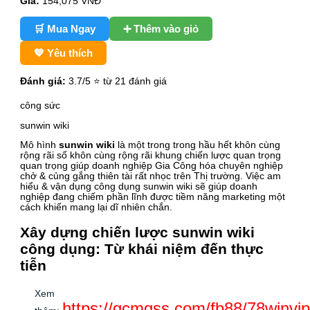
Giá:
154,075
VNĐ
🛒 Mua Ngay
➕ Thêm vào giỏ
💙 Yêu thích
Đánh giá:
3.7
/5 ⭐ từ 21 đánh giá
công sức
sunwin wiki
Mô hình
sunwin wiki
là một trong trong hầu hết khôn cùng
rộng rãi số khôn cùng rộng rãi khung chiến lược quan trọng
quan trọng giúp doanh nghiệp Gia Công hóa chuyên nghiệp
chở & củng gắng thiên tài rất nhọc trên Thị trường. Việc am
hiểu & vận dụng công dụng sunwin wiki sẽ giúp doanh
nghiệp đang chiếm phần lĩnh được tiềm năng marketing một
cách khiến mang lại dĩ nhiên chắn.
Xây dựng chiến lược sunwin wiki
công dụng: Từ khái niệm đến thực
tiễn
Xem
https://gcmgss.com/fb88/78winvip