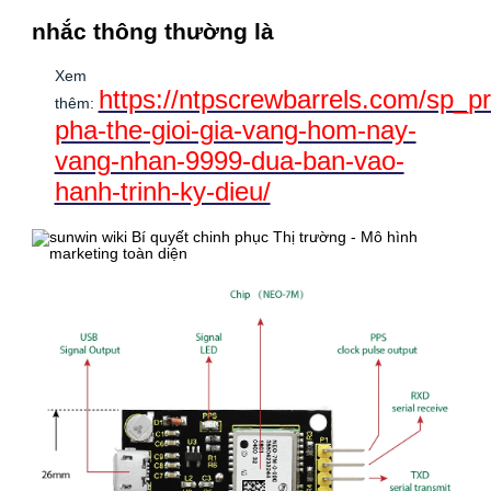
nhắc thông thường là
Xem
https://ntpscrewbarrels.com/sp_p
thêm:
pha-the-gioi-gia-vang-hom-nay-
vang-nhan-9999-dua-ban-vao-
hanh-trinh-ky-dieu/