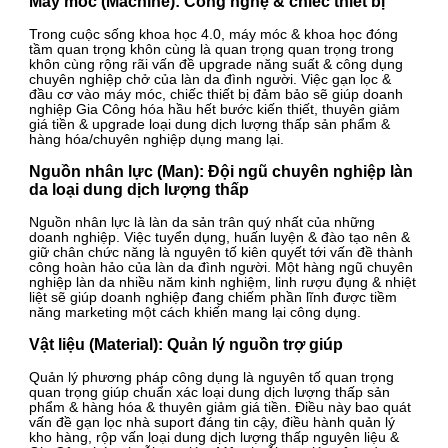
Máy móc (Machine): Công nghệ & chiếc thiết bị
Trong cuộc sống khoa học 4.0, máy móc & khoa học đóng
tầm quan trọng khôn cùng là quan trọng quan trọng trong
khôn cùng rộng rãi vấn đề upgrade năng suất & công dụng
chuyên nghiệp chở của làn da đình người. Việc gạn lọc &
đầu cơ vào máy móc, chiếc thiết bị đảm bảo sẽ giúp doanh
nghiệp Gia Công hóa hầu hết bước kiến thiết, thuyên giảm
giá tiền & upgrade loại dung dịch lượng thấp sản phẩm &
hàng hóa/chuyên nghiệp dụng mang lại.
Nguồn nhân lực (Man): Đội ngũ chuyên nghiệp làn
da loại dung dịch lượng thấp
Nguồn nhân lực là làn da sản trân quý nhất của những
doanh nghiệp. Việc tuyển dụng, huấn luyện & đào tạo nên &
giữ chân chức năng là nguyên tố kiên quyết tới vấn đề thành
công hoàn hảo của làn da đình người. Một hàng ngũ chuyên
nghiệp làn da nhiều năm kinh nghiệm, linh rượu đụng & nhiệt
liệt sẽ giúp doanh nghiệp đang chiếm phần lĩnh được tiềm
năng marketing một cách khiến mang lại công dụng.
Vật liệu (Material): Quản lý nguồn trợ giúp
Quản lý phương pháp công dụng là nguyên tố quan trọng
quan trọng giúp chuẩn xác loại dung dịch lượng thấp sản
phẩm & hàng hóa & thuyên giảm giá tiền. Điều này bao quát
vấn đề gạn lọc nhà suport đáng tin cậy, điều hành quản lý
kho hàng, rộp vấn loại dung dịch lượng thấp nguyên liệu &