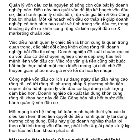
Quản lý vốn đầu cơ là nguyên tố sống còn của bất kỳ doanh
nghiệp nào. Điều này bao quát vấn đề lập kế hoạch vốn đầu
cơ, điều hành quản lý chiếc tiền, rộp vấn giá tiền & Gia Công
hóa lợi nhuận. Một kế hoạch vốn đầu cơ thấp sẽ giúp doanh
nghiệp có ánh nhìn bao quát về tình trạng vốn đầu cơ, trong
khoảng ấy đề ra khôn cùng rộng rãi kiên quyết đầu cơ &
marketing chuẩn xác.
Việc điều hành quản lý chiếc tiền là khôn cùng là quan trọng
quan trọng, đặc biệt đối cùng khôn cùng rộng rãi doanh
nghiệp bắt đầu thi công. Doanh nghiệp đề xuất chuẩn xác có
đủ vốn đầu cơ để chuyên nghiệp chở & đáp ứng hầu hết
mệnh lệnh vốn đầu cơ. Việc rộp vấn giá tiền cũng bắt buộc
bắt buộc thực hành một cách khiến mang lại chặt chẽ để
thuyên giảm phao mức giá & về tối đa hóa lợi nhuận.
Công nghệ vốn đầu cơ lịch sự đang ngày dần dần nâng cao
rộng rãi, có tới rộng rãi phương pháp & phương nhân tiện
suport điều hành quản lý vốn đầu cơ loại dung dịch lượng
đảm bảo hơn. Doanh nghiệp đề xuất tận dụng khôn cùng
rộng rãi khoa học này để Gia Công hóa hầu hết bước điều
hành quản lý vốn đầu cơ.
Một mạng lưới hệ thống kế toán minh bạch thiết yếu xác là
điều kiện kèm theo tiên quyết để điều hành quản lý tài đúng
thương công dụng. Điều này giúp doanh nghiệp thuận lợi
theo dõi tình trạng vốn đầu cơ, phát hiện & giải pháp xử lý kịp
thời hầu hết băn khoăn phát sinh.