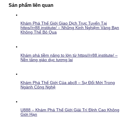
Sản phẩm liên quan
Khám Phá Thế Giới Giao Dịch Trực Tuyến Tại
https//rr88.institute/ – Những Kinh Nghiệm Vàng Bạn
Không Thể Bỏ Qua
Khám phá tiềm năng to lớn từ https//rr88.institute/ –
Nền tảng giáo dục tương lai
Khám Phá Thế Giới Của abc8 – Sự Đổi Mới Trong
Ngành Công Nghệ
U888 – Khám Phá Thế Giới Giải Trí Đỉnh Cao Không
Giới Hạn