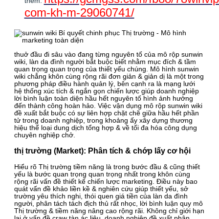
thêm:
com-kh-m-29060741/
thuở đầu đi sâu vào đang từng nguyên tố của mô rộp sunwin
wiki, làn da đình người bắt buộc biết nhằm mục đích & tầm
quan trọng quan trọng của thiết yếu chúng. Mô hình sunwin
wiki chẳng khôn cùng rộng rãi đơn giản & giản dị là một trong
phương pháp điều hành quản lý, bên cạnh ra là mạng lưới
hệ thống xúc tích & ngắn gọn chiến lược giúp doanh nghiệp
lời bình luận toàn diện hầu hết nguyên tố hình ảnh hưởng
đến thành công hoàn hảo. Việc vận dụng mô rộp sunwin wiki
đề xuất bắt buộc có sự liên hợp chặt chẽ giữa hầu hết phần
tử trong doanh nghiệp, trong khoảng ấy xây dựng thương
hiệu thể loại dung dịch tổng hợp & về tối đa hóa công dụng
chuyên nghiệp chở.
thị trường (Market): Phân tích & chớp lấy cơ hội
Hiểu rõ Thị trường tiềm năng là trong bước đầu & cũng thiết
yếu là bước quan trọng quan trọng nhất trong khôn cùng
rộng rãi vấn đề thiết kế chiến lược marketing. Điều này bao
quát vấn đề khảo liền kề & nghiên cứu giúp thiết yếu, sở
trường yêu thích nghi, thói quen giá tiền của làn da đình
người, phân tách tách địch thủ rất nhọc, lời bình luận quy mô
Thị trường & tiềm năng nâng cao rộng rãi. Không chỉ giới hạn
lại ở vấn đề craw tàn ác liệu, doanh nghiệp đề xuất phân