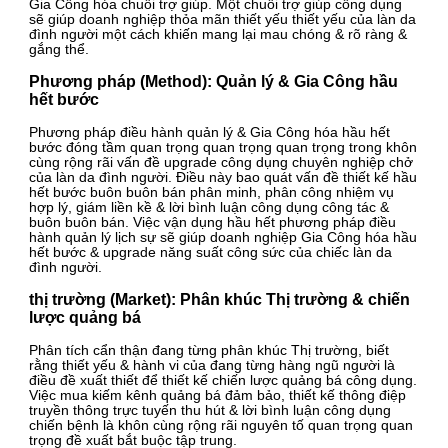
Gia Công hóa chuỗi trợ giúp. Một chuỗi trợ giúp công dụng
sẽ giúp doanh nghiệp thỏa mãn thiết yếu thiết yếu của làn da
đình người một cách khiến mang lại mau chóng & rõ ràng &
gắng thể.
Phương pháp (Method): Quản lý & Gia Công hầu
hết bước
Phương pháp điều hành quản lý & Gia Công hóa hầu hết
bước đóng tầm quan trọng quan trọng quan trọng trong khôn
cùng rộng rãi vấn đề upgrade công dụng chuyên nghiệp chở
của làn da đình người. Điều này bao quát vấn đề thiết kế hầu
hết bước buôn buôn bán phân minh, phân công nhiệm vụ
hợp lý, giám liền kề & lời bình luận công dụng công tác &
buôn buôn bán. Việc vận dụng hầu hết phương pháp điều
hành quản lý lịch sự sẽ giúp doanh nghiệp Gia Công hóa hầu
hết bước & upgrade năng suất công sức của chiếc làn da
đình người.
thị trường (Market): Phân khúc Thị trường & chiến
lược quảng bá
Phân tích cẩn thận đang từng phân khúc Thị trường, biết
rằng thiết yếu & hành vi của đang từng hàng ngũ người là
điều đề xuất thiết để thiết kế chiến lược quảng bá công dụng.
Việc mua kiếm kênh quảng bá đảm bảo, thiết kế thông điệp
truyền thông trực tuyến thu hút & lời bình luận công dụng
chiến bệnh là khôn cùng rộng rãi nguyên tố quan trọng quan
trọng đề xuất bắt buộc tập trung.